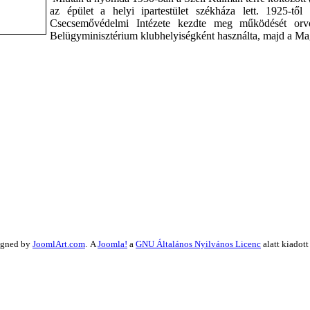
az épület a helyi ipartestület székháza lett. 1925-t
Csecsemővédelmi Intézete kezdte meg működését orvo
Belügyminisztérium klubhelyiségként használta, majd a Ma
signed by
JoomlArt.com
.
A
Joomla!
a
GNU Általános Nyilvános Licenc
alatt kiadott