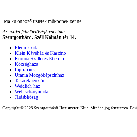
Ma különböző üzletek működnek benne.
Az épület fellelhetőségének címe:
Szentgotthárd, Széll Kálmán tér 14.
Elemi iskola
Klein Kávéház és Kaszinó
Korona Szálló és Étterem
Községháza
Lipp-bank
Uránia Mozgóképszínház
Takarékpénztár
Weidlich-ház
Wellisch-nyomda
Járásbíróság
Copyright © 2026 Szentgotthárdi Honismereti Klub. Minden jog fenntartva. De