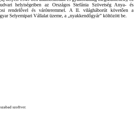
ől udvari helyiségeiben az Országos Stefánia Szövetség Anya- és
si rendelővel és váróteremmel. A II. világháborút követően a
gyar Selyemipari Vállalat üzeme, a „nyakkendőgyár” költözött be.
 szabad szoftver.