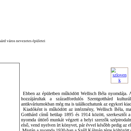
árd város nevezetes épületei
Ebben az épületben működött Wellisch Béla nyomdája. Az 
hozzájárultak a századfordulós Szentgotthárd kulturá
antikváriumokban még ma is találkozhatunk az egykori kia
Kiadóként is működött az intézmény, Wellisch Béla, majd 
Gotthárd című hetilap 1895 és 1914 között, szerkesztői a 
nyomda úttörő munkát végzett a helyi szerzők szépiroda
első, vend nyelven írt könyvet, pár évvel később pedig az e
Miután a nyomda 1930-ban a Széll Kálmán térre költözött (ú