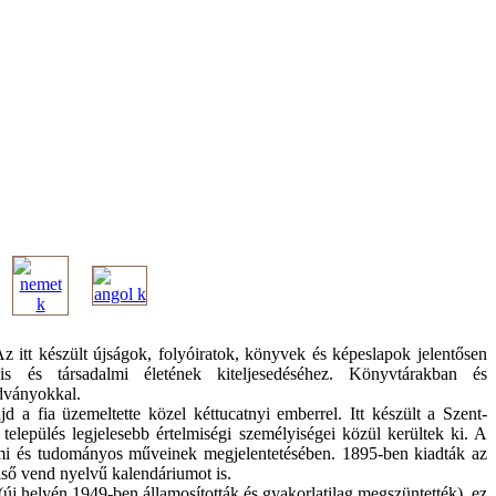
itt készült újságok, folyóiratok, könyvek és képeslapok jelentősen
lis és társadalmi életének kiteljesedéséhez. Könyvtárakban és
dványokkal.
a fia üzemeltette közel kéttucatnyi emberrel. Itt készült a Szent-
település legjelesebb értelmiségi személyiségei közül kerültek ki. A
lmi és tudományos műveinek megjelentetésében. 1895-ben kiadták az
lső vend nyelvű kalendáriumot is.
j helyén 1949-ben államosították és gyakorlatilag megszüntették), ez