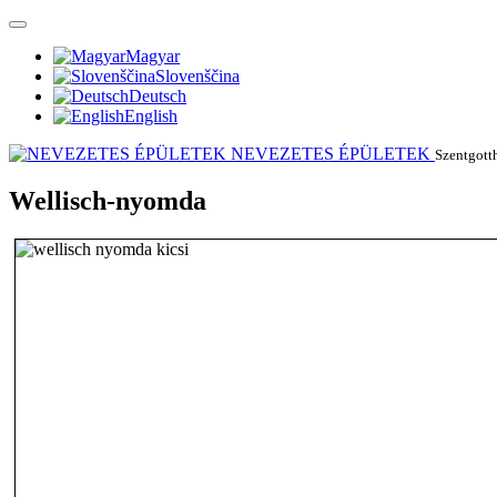
Magyar
Slovenščina
Deutsch
English
NEVEZETES ÉPÜLETEK
Szentgotth
Wellisch-nyomda