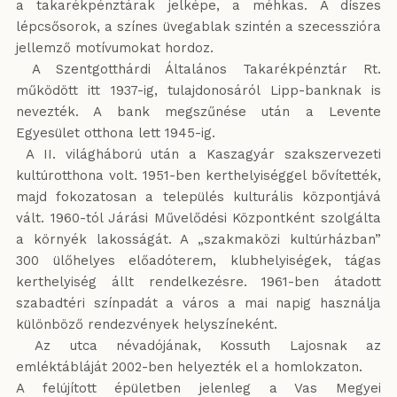
a takarékpénztárak jelképe, a méhkas. A díszes
lépcsősorok, a színes üvegablak szintén a szecesszióra
jellemző motívumokat hordoz.
A Szentgotthárdi Általános Takarékpénztár Rt.
működött itt 1937-ig, tulajdonosáról Lipp-banknak is
nevezték. A bank megszűnése után a Levente
Egyesület otthona lett 1945-ig.
A II. világháború után a Kaszagyár szakszervezeti
kultúrotthona volt. 1951-ben kerthelyiséggel bővítették,
majd fokozatosan a település kulturális központjává
vált. 1960-tól Járási Művelődési Központként szolgálta
a környék lakosságát. A „szakmaközi kultúrházban”
300 ülőhelyes előadóterem, klubhelyiségek, tágas
kerthelyiség állt rendelkezésre. 1961-ben átadott
szabadtéri színpadát a város a mai napig használja
különböző rendezvények helyszíneként.
Az utca névadójának, Kossuth Lajosnak az
emléktábláját 2002-ben helyezték el a homlokzaton.
A felújított épületben jelenleg a Vas Megyei