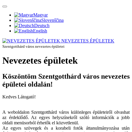
Magyar
Slovenščina
Deutsch
English
NEVEZETES ÉPÜLETEK
Szentgotthárd város nevezetes épületei
Nevezetes épületek
Köszöntöm Szentgotthárd város nevezetes
épületei oldalán!
Kedves Látogató!
A weboldalon Szentgotthárd város különleges épületeiről olvashat
az érdeklődő. Az egyes helyszínekről szóló információk a jobb
oldali menüsorból érhetők el közvetlenül.
Az egyes szövegek és a korabeli fotók áttanulmányozása után