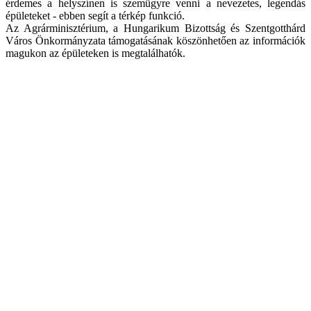
érdemes a helyszínen is szemügyre venni a nevezetes, legendás
épületeket - ebben segít a térkép funkció.
Az Agrárminisztérium, a Hungarikum Bizottság és Szentgotthárd
Város Önkormányzata támogatásának köszönhetően az információk
magukon az épületeken is megtalálhatók.