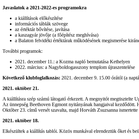
Javaslatok a 2021-2022-es programokra
a kiállítások előkészítése
információs táblák szövege
az értéktár bővítése, javítása
a kaszagyár jövője (a főépítész meghívása)
a Balaton felvidéki értéktárak működésének megismerése kirán
További programok:
2021. december 11.: a Kozma napló bemutatása Kethelyen
2022. március: a Nagyboldogasszony templom újraszentelése
Következő klubfoglalkozás:
2021. december 9. 15.00 órától (a naptá
2021. október 21.
A kiállításra szép számú látogató érkezett. A megnyitót megtisztelte 
Az ünnepség Beethoven Egmont nyitányának hangjaival kezdődött. Hor
Október 23. című versét szavalta, majd Horváth Zsuzsanna ismertette
2021. október 18.
Elkészültek a kiállítás tablói. Közös munkával elrendeztük őket és be