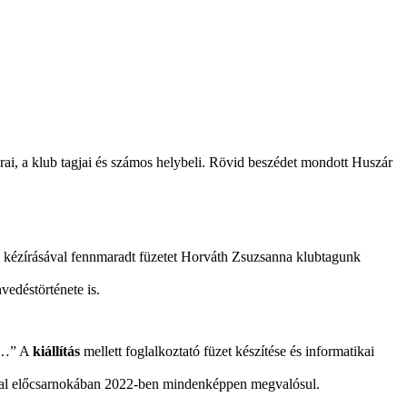
rai, a klub tagjai és számos helybeli. Rövid beszédet mondott Huszár
 kézírásával fennmaradt füzetet Horváth Zsuzsanna klubtagunk
edéstörténete is.
el…” A
kiállítás
mellett foglalkoztató füzet készítése és informatikai
ivatal előcsarnokában 2022-ben mindenképpen megvalósul.