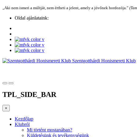
„Aki nem ismeri a múltját, nem értheti a jelent, amely a jövőnek hordozója.”
(Tam
Oldal ajánlataink:
Szentgotthárdi Honismereti Klub
TPL_SIDE_BAR
×
Kezdőlap
Klubról
Mi történt mostanában?
Küldetésünk és tevékenységünk