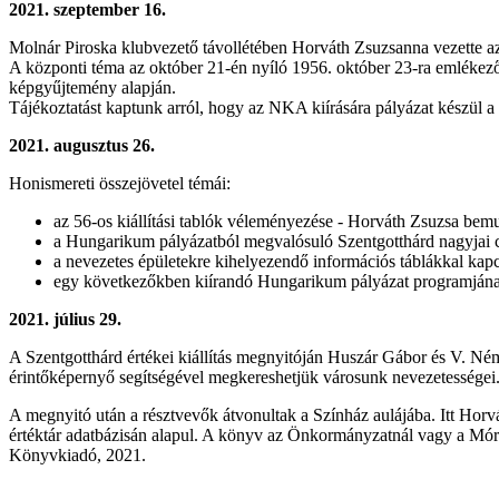
2021. szeptember 16.
Molnár Piroska klubvezető távollétében Horváth Zsuzsanna vezette az
A központi téma az október 21-én nyíló 1956. október 23-ra emlékező kiál
képgyűjtemény alapján.
Tájékoztatást kaptunk arról, hogy az NKA kiírására pályázat készül a 
2021. augusztus 26.
Honismereti összejövetel témái:
az 56-os kiállítási tablók véleményezése - Horváth Zsuzsa bemut
a Hungarikum pályázatból megvalósuló Szentgotthárd nagyjai c. 
a nevezetes épületekre kihelyezendő információs táblákkal kap
egy következőkben kiírandó Hungarikum pályázat programjának
2021. július 29.
A Szentgotthárd értékei kiállítás megnyitóján Huszár Gábor és V. Néme
érintőképernyő segítségével megkereshetjük városunk nevezetességei
A megnyitó után a résztvevők átvonultak a Színház aulájába. Itt Horvá
értéktár adatbázisán alapul. A könyv az Önkormányzatnál vagy a Mó
Könyvkiadó, 2021.