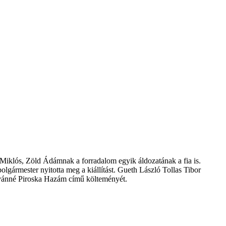
d Miklós, Zöld Ádámnak a forradalom egyik áldozatának a fia is.
ármester nyitotta meg a kiállítást. Gueth László Tollas Tibor
stvánné Piroska Hazám című költeményét.