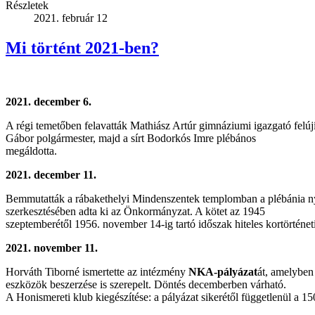
Részletek
2021. február 12
Mi történt 2021-ben?
2021. december 6.
A régi temetőben felavatták Mathiász Artúr gimnáziumi igazgató felújí
Gábor polgármester, majd a sírt Bodorkós Imre plébános
megáldotta.
2021. december 11.
Bemmutatták a rábakethelyi Mindenszentek templomban a plébánia ny
szerkesztésében adta ki az Önkormányzat. A kötet az 1945
szeptemberétől 1956. november 14-ig tartó időszak hiteles kortörtén
2021. november 11.
Horváth Tiborné ismertette az intézmény
NKA-pályázat
át, amelyben 
eszközök beszerzése is szerepelt. Döntés decemberben várható.
A Honismereti klub kiegészítése: a pályázat sikerétől függetlenül a 