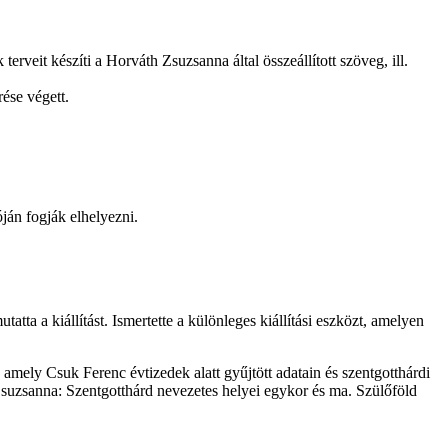
terveit készíti a Horváth Zsuzsanna által összeállított szöveg, ill.
ése végett.
ján fogják elhelyezni.
ta a kiállítást. Ismertette a különleges kiállítási eszközt, amelyen
amely Csuk Ferenc évtizedek alatt gyűjtött adatain és szentgotthárdi
uzsanna: Szentgotthárd nevezetes helyei egykor és ma. Szülőföld