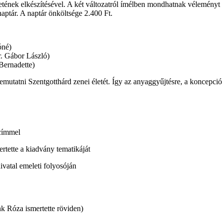
tének elkészítésével. A két változatról ímélben mondhatnak véleményt a
naptár. A naptár önköltsége 2.400 Ft.
óné)
r. Gábor László)
Bernadette)
utatni Szentgotthárd zenei életét. Így az anyaggyűjtésre, a koncepció k
 címmel
rtette a kiadvány tematikáját
ivatal emeleti folyosóján
k Róza ismertette röviden)