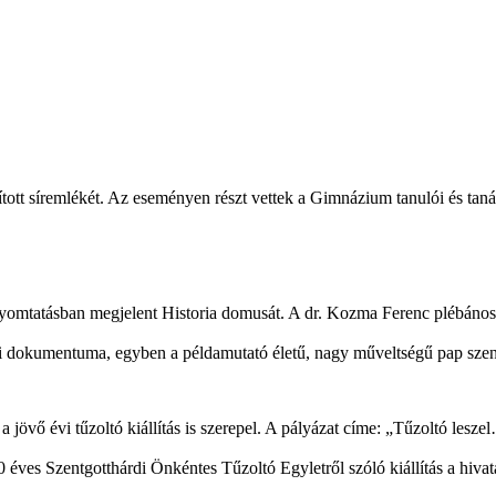
tott síremlékét. Az eseményen részt vettek a Gimnázium tanulói és taná
omtatásban megjelent Historia domusát. A dr. Kozma Ferenc plébános
eti dokumentuma, egyben a példamutató életű, nagy műveltségű pap szenv
a jövő évi tűzoltó kiállítás is szerepel. A pályázat címe: „Tűzoltó lesz
150 éves Szentgotthárdi Önkéntes Tűzoltó Egyletről szóló kiállítás a h