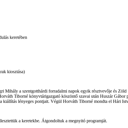
dulás keretében
rak kiosztása)
Ugri Mihály a szentgotthárdi forradalmi napok egyik résztvevője és Zöl
váth Tiborné könyvtárigazgató köszöntő szavai után Huszár Gábor polg
 a kiállítás lényeges pontjait. Végül Horváth Tiborné mondta el Hári I
illesztettük a keretekbe. Átgondoltuk a megnyitó programját.