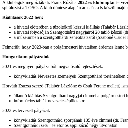
A klubtagok megbízták dr. Frank Rózát a
2022-es klubnaptár
terveze
spirálozást a TOSÓ. A klub döntése alapján árusításra is készül majd 
Kiállítások 2022-ben:
a hivatal előterében a tűzoltókról készül kiállítás (Talabér Lászl
a hivatal folyosóján Szentgotthárd nagyjairól 20 tabló készül (d
a múzeumban a szentgotthárdi zeneoktatásról (Szabóné Csider 
Felmerült, hogy 2023-ban a polgármesteri hivatalban érdemes lenne bem
Hungarikum pályázatok
2021-es megnyert pályázatból megvalósuló fejlesztések:
könyvkiadás Nevezetes személyek Szentgotthárd történetében
Horváth Zsuzsa szerző (Talabér Lászlóné és Csuk Ferenc mellett) isme
állandó kiállítás Szentgotthárd nagyjai címmel a polgármesteri h
információs táblák nevezetes épületekre
2022-es tervezett pályázat:
könyvkiadás Szentgotthárd sportjának 135 éve címmel (dr. Fran
Szentgotthárdi séta – telefonos applikáció négy útvonalon