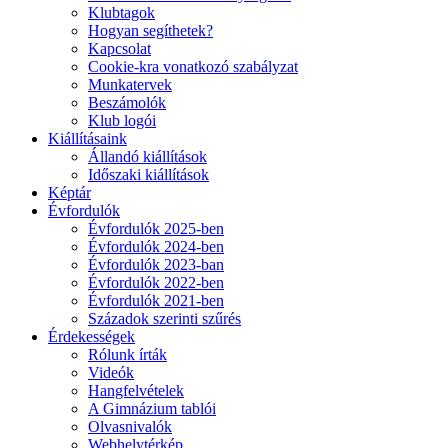
Klubtagok
Hogyan segíthetek?
Kapcsolat
Cookie-kra vonatkozó szabályzat
Munkatervek
Beszámolók
Klub logói
Kiállításaink
Állandó kiállítások
Időszaki kiállítások
Képtár
Évfordulók
Évfordulók 2025-ben
Évfordulók 2024-ben
Évfordulók 2023-ban
Évfordulók 2022-ben
Évfordulók 2021-ben
Századok szerinti szűrés
Érdekességek
Rólunk írták
Videók
Hangfelvételek
A Gimnázium tablói
Olvasnivalók
Webhelytérkép