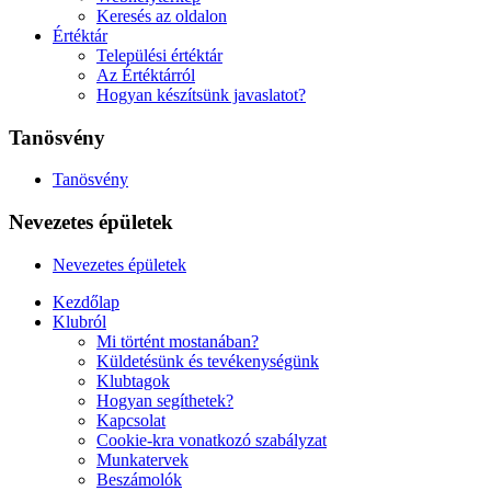
Keresés az oldalon
Értéktár
Települési értéktár
Az Értéktárról
Hogyan készítsünk javaslatot?
Tanösvény
Tanösvény
Nevezetes épületek
Nevezetes épületek
Kezdőlap
Klubról
Mi történt mostanában?
Küldetésünk és tevékenységünk
Klubtagok
Hogyan segíthetek?
Kapcsolat
Cookie-kra vonatkozó szabályzat
Munkatervek
Beszámolók