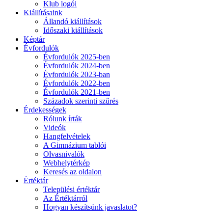
Klub logói
Kiállításaink
Állandó kiállítások
Időszaki kiállítások
Képtár
Évfordulók
Évfordulók 2025-ben
Évfordulók 2024-ben
Évfordulók 2023-ban
Évfordulók 2022-ben
Évfordulók 2021-ben
Századok szerinti szűrés
Érdekességek
Rólunk írták
Videók
Hangfelvételek
A Gimnázium tablói
Olvasnivalók
Webhelytérkép
Keresés az oldalon
Értéktár
Települési értéktár
Az Értéktárról
Hogyan készítsünk javaslatot?