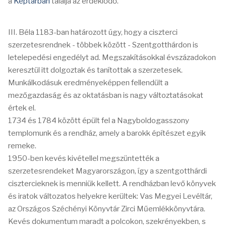
a
Képtárban
találja az érdeklődő.
III. Béla 1183-ban határozott úgy, hogy a ciszterci
szerzetesrendnek - többek között - Szentgotthárdon is
letelepedési engedélyt ad. Megszakításokkal évszázadokon
keresztül itt dolgoztak és tanítottak a szerzetesek.
Munkálkodásuk eredményeképpen fellendült a
mezőgazdaság és az oktatásban is nagy változtatásokat
értek el.
1734 és 1784 között épült fel a Nagyboldogasszony
templomunk és a rendház, amely a barokk építészet egyik
remeke.
1950-ben kevés kivétellel megszüntették a
szerzetesrendeket Magyarországon, így a szentgotthárdi
cisztercieknek is menniük kellett. A rendházban levő könyvek
és iratok változatos helyekre kerültek: Vas Megyei Levéltár,
az Országos Széchényi Könyvtár Zirci Műemlékkönyvtára.
Kevés dokumentum maradt a polcokon, szekrényekben, s