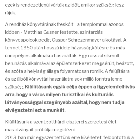
ezek is rendezetlenül várták az időt, amikor szükség lesz
rájuk.
A rendház könyvtárának freskóit - a templommal azonos
időben - Matthias Gusner festette, az intarziás
könyvespolcok pedig Gaspar Schrezenmayer alkotásai. A
termet 1950 után hosszú ideig házasságkötésre és más
ünnepélyes alkalmakra használták. Egy rosszul sikerült
beruházás alkalmával az épületszerkezet megsérült, beázott,
és azóta a helyiség állaga folyamatosan romlik. A felújításra
és az újbóli könyvtári használatra sok millió forintra lenne
szükség.
Kiállításunk egyik célja éppen a figyelemfelhívás
arra, hogy a város milyen turisztikai és kulturális
látványossággal szegényebb azáltal, hogy nem tudja
elvégeztetni ezt a munkát.
Kiállításunk a szentgotthárdi ciszterci szerzetesi élet
maradványait próbálja megidézni.
2013-ban már egyszer tettünk erre kísérletet: felbontottuk a