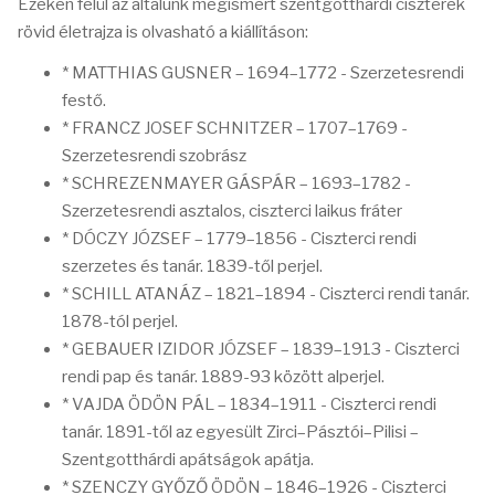
Ezeken felül az általunk megismert szentgotthárdi ciszterek
rövid életrajza is olvasható a kiállításon:
* MATTHIAS GUSNER – 1694–1772 - Szerzetesrendi
festő.
* FRANCZ JOSEF SCHNITZER – 1707–1769 -
Szerzetesrendi szobrász
* SCHREZENMAYER GÁSPÁR – 1693–1782 -
Szerzetesrendi asztalos, ciszterci laikus fráter
* DÓCZY JÓZSEF – 1779–1856 - Ciszterci rendi
szerzetes és tanár. 1839-től perjel.
* SCHILL ATANÁZ – 1821–1894 - Ciszterci rendi tanár.
1878-tól perjel.
* GEBAUER IZIDOR JÓZSEF – 1839–1913 - Ciszterci
rendi pap és tanár. 1889-93 között alperjel.
* VAJDA ÖDÖN PÁL – 1834–1911 - Ciszterci rendi
tanár. 1891-től az egyesült Zirci–Pásztói–Pilisi –
Szentgotthárdi apátságok apátja.
* SZENCZY GYŐZŐ ÖDÖN – 1846–1926 - Ciszterci