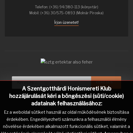
Telefon: (+36) 94/380-113 (könyvtár)
Mobil: (+36) 30/575-0893 (Molnár Piroska)
Írjon üzenetet!
Keresés...
KERESÉS...
A Szentgotthárdi Honismereti Klub
hozzájárulását kéri a böngészési (süti/cookie)
adatainak felhasználásához:
Ez a weboldal sütiket használ az oldal működésének biztosítása
érdekében. Engedélyezheti számunkra a felhasználói élmény
Copyright © 2026 Szentgotthárdi Honismereti Klub. Minden jog
növelése érdekében alkalmazott funkcionális sütiket, valamint a
fenntartva. Az oldalt tervezte:
Csilinkó Gábor
.