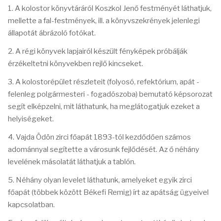
1. A kolostor könyvtáráról Koszkol Jenő festményét láthatjuk,
mellette a fal-festmények, ill. a könyvszekrények jelenlegi
állapotát ábrázoló fotókat.
2. A régi könyvek lapjairól készült fényképek próbálják
érzékeltetni könyvekben rejlő kincseket.
3. A kolostorépület részleteit (folyosó, refektórium, apát -
felenleg polgármesteri - fogadószoba) bemutató képsorozat
segít elképzelni, mit láthatunk, ha meglátogatjuk ezeket a
helyiségeket.
4. Vajda Ödön zirci főapát 1893-tól kezdődően számos
adománnyal segítette a városunk fejlődését. Az ő néhány
levelének másolatát láthatjuk a tablón.
5. Néhány olyan levelet láthatunk, amelyeket egyik zirci
főapát (többek között Békefi Remig) írt az apátság ügyeivel
kapcsolatban.