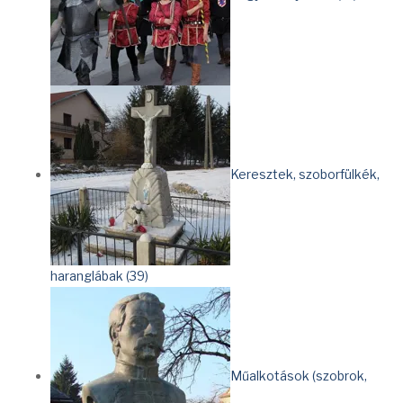
Keresztek, szoborfülkék,
haranglábak (39)
Műalkotások (szobrok,