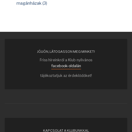
magánházak (3)
JÖJJÖN, LÁTOGASSON MEG MINKET!
Friss híreinkről a Klub nyilvános
facebook-oldalán
tájékoztatjuk az érdeklődőket!
KAPCSOLAT A KLUBUNKKAL