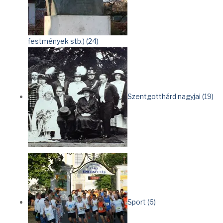
festmények stb.) (24)
Szentgotthárd nagyjai (19)
Sport (6)