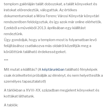
templom galériáján talált dobozokat, a talált könyveket és
iratokat előrendeztük, válogattuk. Az értékes
dokumentumokat a Móra Ferenc Városi Könyvtár könyvtári
rendszerében feldolgoztuk, és így azok már online elérhetők.
Ezekből a művekből 2013. áprilisában egy kiállítást
rendeztünk.
Úgy gondoljuk, hogy a templom most is folyamatban levő
felújításához csatlakozva más oldalról közelítjük meg a
körülöttünk található érdekességeket.
***
Mit mutat a kiállítás? (A
képtárunkban
található fényképek
csak érzékeltetni próbálják az élményt, és nem helyettesítik a
személyes tapasztalatot!)
A tárlókban a XVIII-XX. században megjelent könyveket és
kottákat láthatunk.
A tablók: