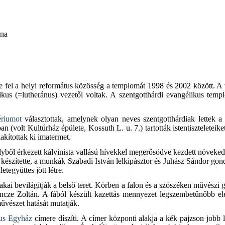
nna
tte fel a helyi református közösség a templomát 1998 és 2002 között. A
 (=lutheránus) vezetői voltak. A szentgotthárdi evangélikus templom
tériumot
választottak, amelynek olyan neves szentgotthárdiak lettek a
 (volt Kultúrház épülete, Kossuth L. u. 7.) tartották istentiszteletei
akítottak ki imatermet.
yből érkezett kálvinista vallású hívekkel megerősödve kezdett növekedn
készítette, a munkák Szabadi István lelkipásztor és Juhász Sándor gond
tegyüttes jött létre.
ai bevilágítják a belső teret. Körben a falon és a szószéken művészi go
Vincze Zoltán. A fából készült kazettás mennyezet legszembetűnőbb ele
művészet hatását mutatják.
us Egyház
címere díszíti. A címer központi alakja a kék pajzson jobb l