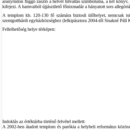
aranyrúdon függő zászló a helvét hitvallás szimbóluma, a két könyv, 
kifejezi. A hamvaiból újjászülető főnixmadár a hányatott sors allegóriá
A templom kb. 120-130 fő számára biztosít ülőhelyet, nemcsak iste
szentgotthárdi egyházközséghez (lelkipásztora 2004-től Sisakné Páll 
Fellelhetőség helye térképen:
Indoklás az értéktárba történő felvétel mellett:
A 2002-ben átadott templom és parókia a helybeli református közösség