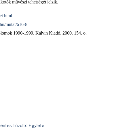
kotók művészi tehetségét jelzik.
net.html
s.hu/mutat/6163/
lomok 1990-1999. Kálvin Kiadó, 2000. 154. o.
kéntes Tűzoltó Egylete