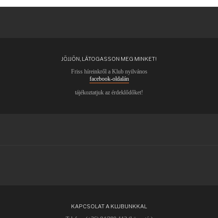
JÖJJÖN, LÁTOGASSON MEG MINKET!
Friss híreinkről a Klub nyilvános
facebook-oldalán
tájékoztatjuk az érdeklődőket!
KAPCSOLAT A KLUBUNKKAL