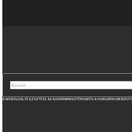
Keresés...
A WEBOLDAL FEJLESZTÉSE AZ AGRÁRMINISZTÉRIUM ÉS A HUNGARIKUM BIZO