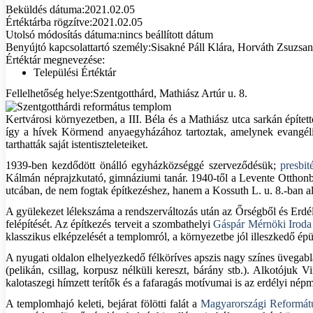
Beküldés dátuma:
2021.02.05
Értéktárba rögzítve:
2021.02.05
Utolsó módosítás dátuma:
nincs beállított dátum
Benyújtó kapcsolattartó személy:
Sisakné Páll Klára, Horváth Zsuzsa
Értéktár megnevezése:
Települési Értéktár
Fellelhetőség helye:
Szentgotthárd, Mathiász Artúr u. 8.
Kertvárosi környezetben, a III. Béla és a Mathiász utca sarkán építe
így a hívek Körmend anyaegyházához tartoztak, amelynek evangélikus
tarthatták saját istentiszteleteiket.
1939-ben kezdődött önálló egyházközséggé szerveződésük;
presbi
Kálmán néprajzkutató, gimnáziumi tanár. 1940-től a Levente Otthonban
utcában, de nem fogtak építkezéshez, hanem a Kossuth L. u. 8.-ban al
A gyülekezet lélekszáma a rendszerváltozás után az Őrségből és Erdél
felépítését. Az építkezés terveit a szombathelyi
Gáspár Mérnöki Iroda
klasszikus elképzelését a templomról, a környezetbe jól illeszkedő épüle
A nyugati oldalon elhelyezkedő félköríves apszis nagy színes üvegablak
(pelikán, csillag, korpusz nélküli kereszt, bárány stb.). Alkotójuk 
kalotaszegi hímzett terítők és a fafaragás motívumai is az erdélyi nép
A templomhajó keleti, bejárat fölötti falát a
Magyarországi Reformát