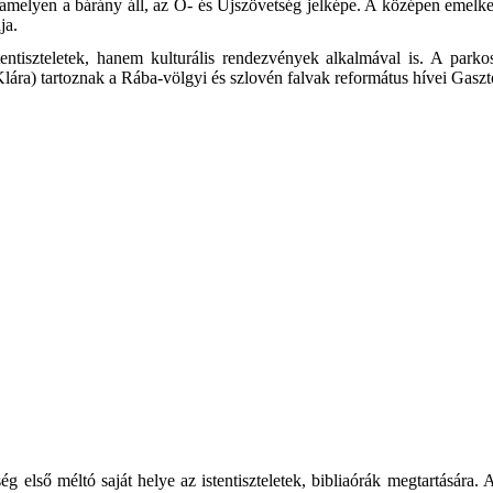
amelyen a bárány áll, az Ó- és Újszövetség jelképe. A középen emelked
ja.
ntiszteletek, hanem kulturális rendezvények alkalmával is. A parkosí
Klára) tartoznak a Rába-völgyi és szlovén falvak református hívei Gasz
 első méltó saját helye az istentiszteletek, bibliaórák megtartására. A