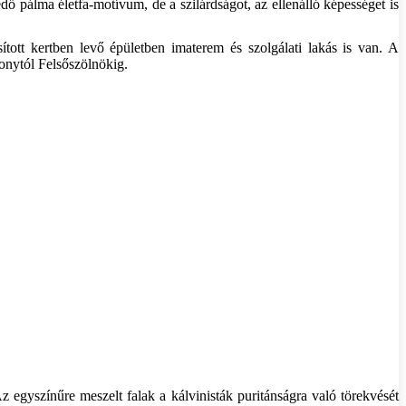
ő pálma életfa-motívum, de a szilárdságot, az ellenálló képességet is
tott kertben levő épületben imaterem és szolgálati lakás is van. A
tonytól Felsőszölnökig.
z egyszínűre meszelt falak a kálvinisták puritánságra való törekvését