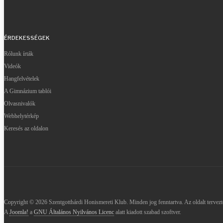
ÉRDEKESSÉGEK
Rólunk írták
Videók
Hangfelvételek
A Gimnázium tablói
Olvasnivalók
Webhelytérkép
Keresés az oldalon
Copyright © 2026 Szentgotthárdi Honismereti Klub. Minden jog fenntartva. Az oldalt tervez
A
Joomla!
a
GNU Általános Nyilvános Licenc
alatt kiadott szabad szoftver.