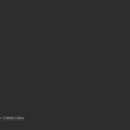
te:
Csilinkó Gábor
.