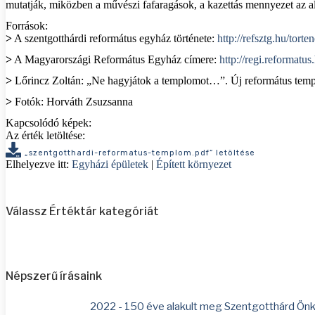
mutatják, miközben a művészi fafaragások, a kazettás mennyezet az al
Források:
>
A szentgotthárdi református egyház története:
http://refsztg.hu/torte
>
A Magyarországi Református Egyház címere:
http://regi.reformatu
>
Lőrincz Zoltán: „Ne hagyjátok a templomot…”. Új református temp
>
Fotók: Horváth Zsuzsanna
Kapcsolódó képek:
Az érték letöltése:
„szentgotthardi-reformatus-templom.pdf” letöltése
Elhelyezve itt:
Egyházi épületek
|
Épített környezet
Válassz Értéktár kategóriát
Népszerű írásaink
2022 - 150 éve alakult meg Szentgotthárd Ön