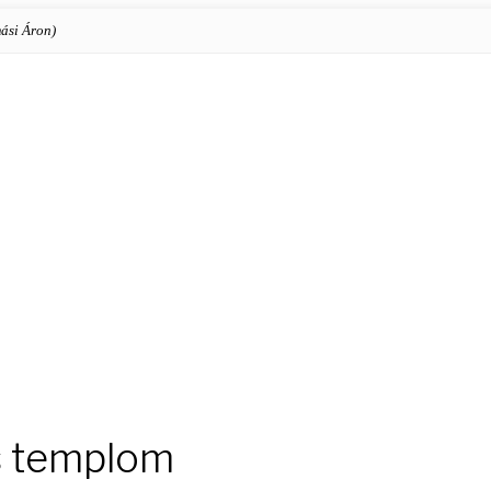
ási Áron)
s templom