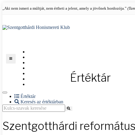
„Aki nem ismeri a múltját, nem értheti a jelent, amely a jövőnek hordozója.”
(Tam
KEZDŐLAP
KLUBRÓL
KIÁLLÍTÁSAINK
KÉPTÁR
Értéktár
ÉVFORDULÓK
ÉRDEKESSÉGEK
ÉRTÉKTÁR
Értéktár
Keresés az értéktárban
Szentgotthárdi reformátu