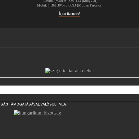
Telefon: (+36) 94/380-113 (könyvtár)
Mobil: (+36) 30/575-0893 (Molnár Piroska)
Írjon üzenetet!
TTSÁG TÁMOGATÁSÁVAL VALÓSULT MEG.