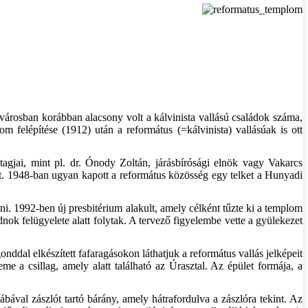
 városban korábban alacsony volt a kálvinista vallású családok száma,
 felépítése (1912) után a református (=kálvinista) vallásúak is ott
 tagjai, mint pl. dr. Ónody Zoltán, járásbírósági elnök vagy Vakarcs
ket. 1948-ban ugyan kapott a református közösség egy telket a Hunyadi
i. 1992-ben új presbitérium alakult, amely célként tűzte ki a templom
nok felügyelete alatt folytak. A tervező figyelembe vette a gyülekezet
nddal elkészített fafaragásokon láthatjuk a református vallás jelképeit
me a csillag, amely alatt található az Úrasztal. Az épület formája, a
ábával zászlót tartó bárány, amely hátrafordulva a zászlóra tekint. Az