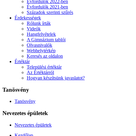
Évfordulók 2022-ben
Évfordulók 2021-ben
Századok szerinti szűrés
Érdekességek
Rólunk írták
Videók
Hangfelvételek
A Gimnázium tablói
Olvasnivalók
Webhelytérkép
Keresés az oldalon
Értéktár
Települési értéktár
Az Értéktárról
Hogyan készítsünk javaslatot?
Tanösvény
Tanösvény
Nevezetes épületek
Nevezetes épületek
Kezdőlap