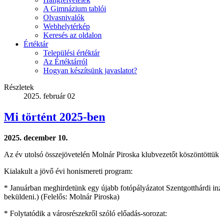
A Gimnázium tablói
Olvasnivalók
Webhelytérkép
Keresés az oldalon
Értéktár
Települési értéktár
Az Értéktárról
Hogyan készítsünk javaslatot?
Részletek
2025. február 02
Mi történt 2025-ben
2025. december 10.
Az év utolsó összejövetelén Molnár Piroska klubvezetőt köszöntöttük
Kialakult a jövő évi honismereti program:
* Januárban meghirdetünk egy újabb fotópályázatot Szentgotthárdi inzer
beküldeni.) (Felelős: Molnár Piroska)
* Folytatódik a városrészekről szóló előadás-sorozat: