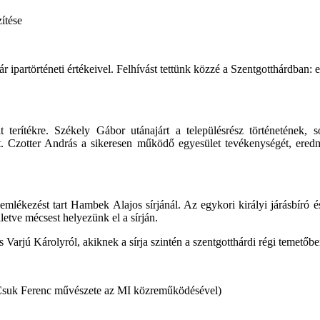
zítése
r ipartörténeti értékeivel.
Felhívást tettünk közzé a Szentgotthárdban
t terítékre. Székely Gábor utánajárt a településrész történetének, 
ját. Czotter András a sikeresen működő egyesület tevékenységét, ere
lékezést tart Hambek Alajos sírjánál. Az egykori királyi járásbíró é
etve mécsest helyezünk el a sírján.
rjú Károlyról, akiknek a sírja szintén a szentgotthárdi régi temetőben
 Csuk Ferenc művészete
az MI közreműködésével)