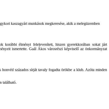
: egykori kaszagyári munkások megkeresése, akik a melegüzemben
sok korábbi élményt felelevenített, hiszen
gyerekkorában sokat járt
dményeit
ismertette. Gaál Ákos városrészi képviselő az önkormányzat
s honvéd százados sírját tavaly fogadta örökbe a klub. Azóta minden
 található.