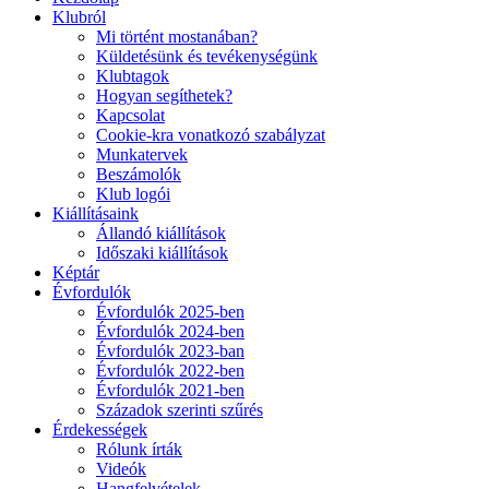
Klubról
Mi történt mostanában?
Küldetésünk és tevékenységünk
Klubtagok
Hogyan segíthetek?
Kapcsolat
Cookie-kra vonatkozó szabályzat
Munkatervek
Beszámolók
Klub logói
Kiállításaink
Állandó kiállítások
Időszaki kiállítások
Képtár
Évfordulók
Évfordulók 2025-ben
Évfordulók 2024-ben
Évfordulók 2023-ban
Évfordulók 2022-ben
Évfordulók 2021-ben
Századok szerinti szűrés
Érdekességek
Rólunk írták
Videók
Hangfelvételek