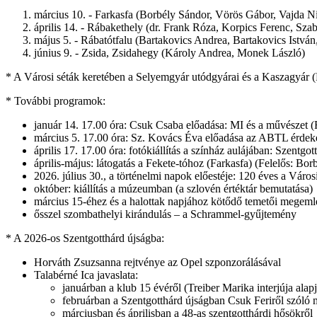
március 10. - Farkasfa (Borbély Sándor, Vörös Gábor, Vajda Ni
április 14. - Rábakethely (dr. Frank Róza, Korpics Ferenc, Sza
május 5. - Rábatótfalu (Bartakovics Andrea, Bartakovics István
június 9. - Zsida, Zsidahegy (Károly Andrea, Monek László)
* A Városi séták keretében a Selyemgyár utódgyárai és a Kaszagyár (
* További programok:
január 14. 17.00 óra: Csuk Csaba előadása: MI és a művészet (
március 5. 17.00 óra: Sz. Kovács Éva előadása az ABTL érdeke
április 17. 17.00 óra: fotókiállítás a színház aulájában: Szentgot
április-május: látogatás a Fekete-tóhoz (Farkasfa) (Felelős: Bor
2026. július 30.,
a történelmi napok előestéje: 120 éves a Város
október: kiállítás a múzeumban (a szlovén értéktár bemutatása)
március 15-éhez és a halottak napjához kötődő temetői megem
ősszel szombathelyi kirándulás – a Schrammel-gyűjtemény
* A 2026-os Szentgotthárd újságba:
Horváth Zsuzsanna rejtvénye az Opel szponzorálásával
Talabérné Ica javaslata:
januárban a klub 15 évéről (Treiber Marika interjúja alap
februárban a Szentgotthárd újságban Csuk Feriről szóló
márciusban és áprilisban a 48-as szentgotthárdi hősökről