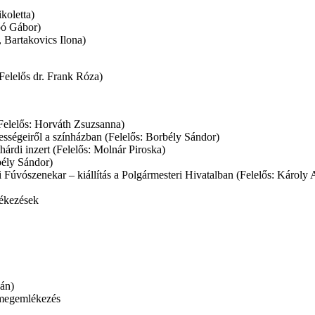
koletta)
bó Gábor)
, Bartakovics Ilona)
Felelős dr. Frank Róza)
Felelős: Horváth Zsuzsanna)
sségeiről a színházban (Felelős: Borbély Sándor)
thárdi inzert (Felelős: Molnár Piroska)
bély Sándor)
i Fúvószenekar – kiállítás a Polgármesteri Hivatalban (Felelős: Károly
lékezések
ján)
 megemlékezés