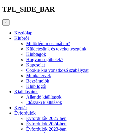
TPL_SIDE_BAR
×
Kezdőlap
Klubról
Mi történt mostanában?
Küldetésünk és tevékenységünk
Klubtagok
Hogyan segíthetek?
Kapcsolat
Cookie-kra vonatkozó szabályzat
Munkatervek
Beszámolók
Klub logói
Kiállításaink
Állandó kiállítások
Időszaki kiállítások
Képtár
Évfordulók
Évfordulók 2025-ben
Évfordulók 2024-ben
Évfordulók 2023-ban