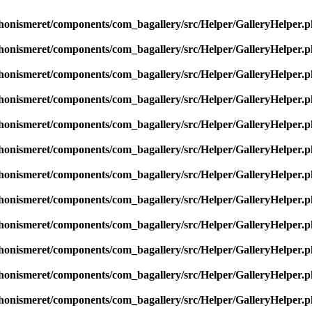
onismeret/components/com_bagallery/src/Helper/GalleryHelper.
onismeret/components/com_bagallery/src/Helper/GalleryHelper.
onismeret/components/com_bagallery/src/Helper/GalleryHelper.
onismeret/components/com_bagallery/src/Helper/GalleryHelper.
onismeret/components/com_bagallery/src/Helper/GalleryHelper.
onismeret/components/com_bagallery/src/Helper/GalleryHelper.
onismeret/components/com_bagallery/src/Helper/GalleryHelper.
onismeret/components/com_bagallery/src/Helper/GalleryHelper.
onismeret/components/com_bagallery/src/Helper/GalleryHelper.
onismeret/components/com_bagallery/src/Helper/GalleryHelper.
onismeret/components/com_bagallery/src/Helper/GalleryHelper.
onismeret/components/com_bagallery/src/Helper/GalleryHelper.