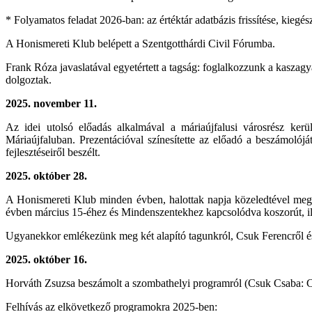
* Folyamatos feladat 2026-ban: az értéktár adatbázis frissítése, kiegés
A Honismereti Klub belépett a Szentgotthárdi Civil Fórumba.
Frank Róza javaslatával egyetértett a tagság: foglalkozzunk a kaszagyá
dolgoztak.
2025. november 11.
Az idei utolsó előadás alkalmával a máriaújfalusi városrész kerül
Máriaújfaluban. Prezentációval színesítette az előadó a beszámoló
fejlesztéseiről beszélt.
2025. október 28.
A Honismereti Klub minden évben, halottak napja közeledtével megem
évben március 15-éhez és Mindenszentekhez kapcsolódva koszorút, ill
Ugyanekkor emlékezünk meg két alapító tagunkról, Csuk Ferencről és Va
2025. október 16.
Horváth Zsuzsa beszámolt a szombathelyi programról (Csuk Csaba:
Felhívás az elkövetkező programokra 2025-ben: