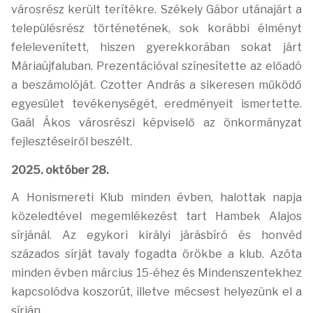
városrész került terítékre. Székely Gábor utánajárt a
településrész történetének, sok korábbi élményt
felelevenített, hiszen
gyerekkorában sokat járt
Máriaújfaluban. Prezentációval színesítette az előadó
a beszámolóját. Czotter András a sikeresen működő
egyesület tevékenységét, eredményeit
ismertette.
Gaál Ákos városrészi képviselő az önkormányzat
fejlesztéseiről beszélt.
2025. október 28.
A Honismereti Klub minden évben, halottak napja
közeledtével megemlékezést tart Hambek Alajos
sírjánál. Az egykori királyi járásbíró és honvéd
százados sírját tavaly fogadta örökbe a klub. Azóta
minden évben március 15-éhez és Mindenszentekhez
kapcsolódva koszorút, illetve mécsest helyezünk el a
sírján.