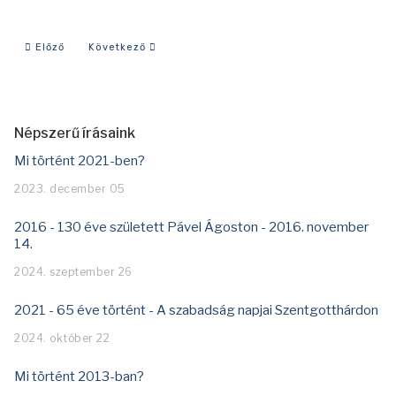
Előző cikk: Mi történt 2026-ban
Következő cikk: Mi történt 2024-ben?
Előző
Következő
Népszerű írásaink
Mi történt 2021-ben?
2023. december 05
2016 - 130 éve született Pável Ágoston - 2016. november
14.
2024. szeptember 26
2021 - 65 éve történt - A szabadság napjai Szentgotthárdon
2024. október 22
Mi történt 2013-ban?