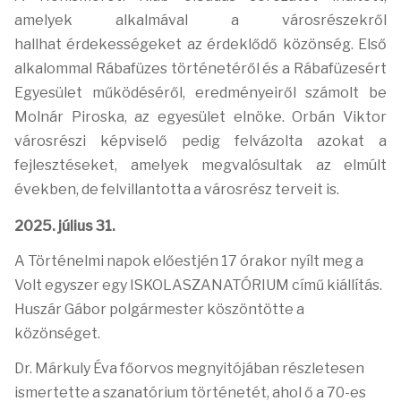
amelyek alkalmával a városrészekről
hallhat érdekességeket az érdeklődő közönség. Első
alkalommal Rábafüzes történetéről és a Rábafüzesért
Egyesület működéséről, eredményeiről számolt be
Molnár Piroska, az egyesület elnöke. Orbán Viktor
városrészi képviselő pedig felvázolta azokat a
fejlesztéseket, amelyek megvalósultak az elmúlt
években, de felvillantotta a városrész terveit is.
2025. július 31.
A Történelmi napok előestjén 17 órakor nyílt meg a
Volt egyszer egy ISKOLASZANATÓRIUM című kiállítás.
Huszár Gábor polgármester köszöntötte a
közönséget.
Dr. Márkuly Éva főorvos megnyitójában részletesen
ismertette a szanatórium történetét, ahol ő a 70-es