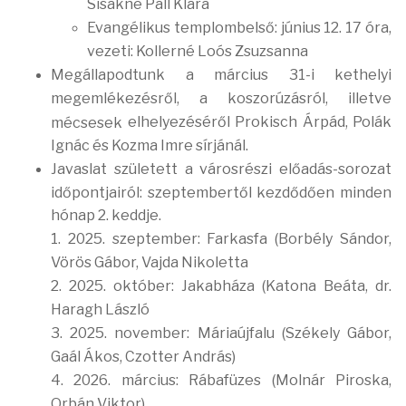
Sisakné Páll Klára
Evangélikus templombelső: június 12. 17 óra,
vezeti: Kollerné Loós Zsuzsanna
Megállapodtunk a március 31-i kethelyi
megemlékezésről, a koszorúzásról, illetve
elhelyezéséről Prokisch Árpád, Polák
mécsesek
Ignác és Kozma Imre sírjánál.
Javaslat született a városrészi előadás-sorozat
időpontjairól: szeptembertől kezdődően minden
hónap 2. keddje.
1. 2025. szeptember: Farkasfa (Borbély Sándor,
Vörös Gábor, Vajda Nikoletta
2. 2025. október: Jakabháza (Katona Beáta, dr.
Haragh László
3. 2025. november: Máriaújfalu (Székely Gábor,
Gaál Ákos, Czotter András)
4. 2026. március: Rábafüzes (Molnár Piroska,
Orbán Viktor)