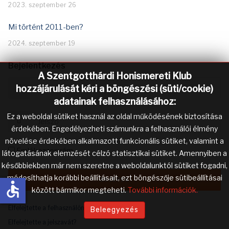
2023. szeptember 26
Mi történt 2011-ben?
2024. szeptember 19
Bejelentkezés
A Szentgotthárdi Honismereti Klub
hozzájárulását kéri a böngészési (süti/cookie)
adatainak felhasználásához:
Ez a weboldal sütiket használ az oldal működésének biztosítása
érdekében. Engedélyezheti számunkra a felhasználói élmény
növelése érdekében alkalmazott funkcionális sütiket, valamint a
Emlékezzen rám
látogatásának elemzését célzó statisztikai sütiket. Amennyiben a
későbbiekben már nem szeretne a weboldalunktól sütiket fogadni,
módosíthatja korábbi beállításait, ezt böngészője sütibeállításai
accessible
között bármikor megteheti.
További információk.
Elfelejtette a felhasználónevét?
Beleegyezés
Elfelejtette a jelszavát?