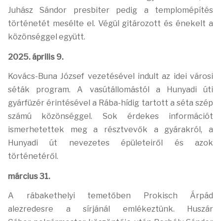
Juhász Sándor presbiter pedig a templomépítés
történetét mesélte el. Végül gitározott és énekelt a
közönséggel együtt.
2025. április 9.
Kovács-Buna József vezetésével indult az idei városi
séták program. A vasútállomástól a Hunyadi úti
gyárfüzér érintésével a Rába-hídig tartott a séta szép
számú közönséggel. Sok érdekes információt
ismerhetettek meg a résztvevők a gyárakról, a
Hunyadi út nevezetes épületeiről és azok
történetéről.
március 31.
A rábakethelyi temetőben Prokisch Árpád
alezredesre a sírjánál
emlékeztünk
. Huszár