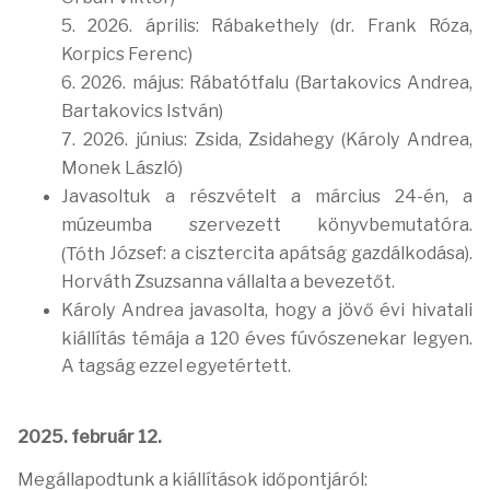
5. 2026. április: Rábakethely (dr. Frank Róza,
Korpics Ferenc)
6. 2026. május: Rábatótfalu (Bartakovics Andrea,
Bartakovics István)
7. 2026. június: Zsida, Zsidahegy (Károly Andrea,
Monek László)
Javasoltuk a részvételt a március 24-én, a
múzeumba szervezett könyvbemutatóra.
József: a cisztercita apátság gazdálkodása).
(Tóth
Horváth Zsuzsanna vállalta a bevezetőt.
Károly Andrea javasolta, hogy a jövő évi hivatali
kiállítás témája a 120 éves fúvószenekar legyen.
A tagság ezzel egyetértett.
2025. február 12.
Megállapodtunk a kiállítások időpontjáról: