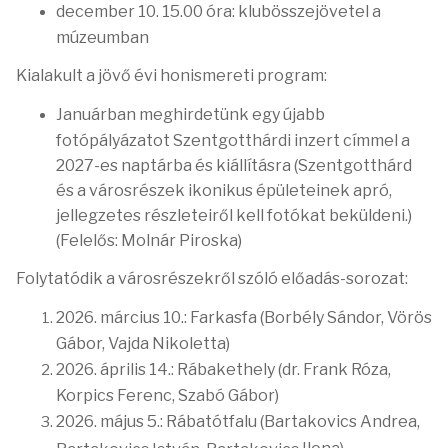
december 10. 15.00 óra: klubösszejövetel a
múzeumban
Kialakult a jövő évi honismereti program:
Januárban meghirdetünk egy újabb
fotópályázatot Szentgotthárdi inzert címmel a
2027-es naptárba és kiállításra (Szentgotthárd
és a városrészek ikonikus épületeinek apró,
jellegzetes részleteiről kell fotókat beküldeni.)
(Felelős: Molnár Piroska)
Folytatódik a városrészekről szóló előadás-sorozat:
2026. március 10.: Farkasfa (Borbély Sándor, Vörös
Gábor, Vajda Nikoletta)
2026. április 14.: Rábakethely (dr. Frank Róza,
Korpics Ferenc, Szabó Gábor)
2026. május 5.: Rábatótfalu (Bartakovics Andrea,