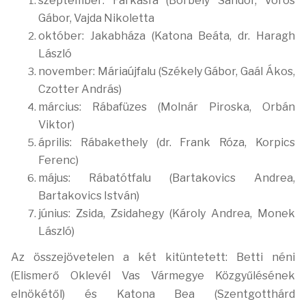
szeptember: Farkasfa (Borbély Sándor, Vörös
Gábor, Vajda Nikoletta
október: Jakabháza (Katona Beáta, dr. Haragh
László
november: Máriaújfalu (Székely Gábor, Gaál Ákos,
Czotter András)
március: Rábafüzes (Molnár Piroska, Orbán
Viktor)
április: Rábakethely (dr. Frank Róza, Korpics
Ferenc)
május: Rábatótfalu (Bartakovics Andrea,
Bartakovics István)
június: Zsida, Zsidahegy (Károly Andrea, Monek
László)
Az összejövetelen a két kitüntetett: Betti néni
(Elismerő Oklevél Vas Vármegye Közgyűlésének
elnökétől) és Katona Bea (Szentgotthárd