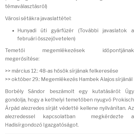
témaválasztásról)
Városi sétákra javaslattétel:
Hunyadi úti gyárfüzér (További javaslatok a
februári összejövetelen)
Temetői megemlékezések időpontjának
megerősítése:
>> március 12.: 48-as hősök sírjának felkeresése
>> október 29.: Megemlékezés Hambek Alajos sírjánál
Borbély Sándor beszámolt egy kutatásáról: Ú
gy
gondolja, hogy a
kethelyi temetőben nyugvó Prokisch
Árpád alezredes
sírját védetté kellene nyilvánítan. Az
alezredessel kapcsolatban
megkérdezte a
Hadisírgondozó Igazgatóságot.