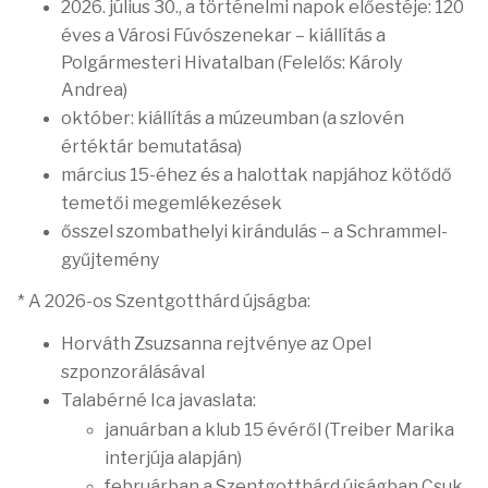
2026. július 30.,
a történelmi napok előestéje: 120
éves a Városi Fúvószenekar – kiállítás a
Polgármesteri Hivatalban (Felelős: Károly
Andrea)
október: kiállítás a múzeumban (a szlovén
értéktár bemutatása)
március 15-éhez és a halottak napjához kötődő
temetői megemlékezések
ősszel szombathelyi kirándulás – a Schrammel-
gyűjtemény
* A 2026-os Szentgotthárd újságba:
Horváth Zsuzsanna rejtvénye az Opel
szponzorálásával
Talabérné Ica javaslata:
januárban a klub 15 évéről (Treiber Marika
interjúja alapján)
februárban a Szentgotthárd újságban Csuk