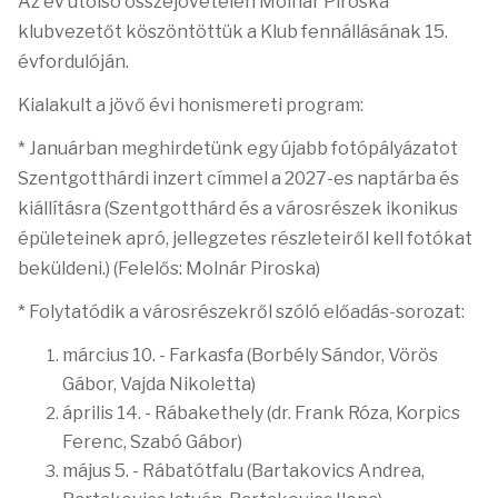
Az év utolsó összejövetelén Molnár Piroska
klubvezetőt köszöntöttük a Klub fennállásának 15.
évfordulóján.
Kialakult a jövő évi honismereti program:
* Januárban meghirdetünk egy újabb fotópályázatot
Szentgotthárdi inzert címmel a 2027-es naptárba és
kiállításra (Szentgotthárd és a városrészek ikonikus
épületeinek apró, jellegzetes részleteiről kell fotókat
beküldeni.) (Felelős: Molnár Piroska)
* Folytatódik a városrészekről szóló előadás-sorozat:
március 10. - Farkasfa (Borbély Sándor, Vörös
Gábor, Vajda Nikoletta)
április 14. - Rábakethely (dr. Frank Róza, Korpics
Ferenc, Szabó Gábor)
május 5. - Rábatótfalu (Bartakovics Andrea,