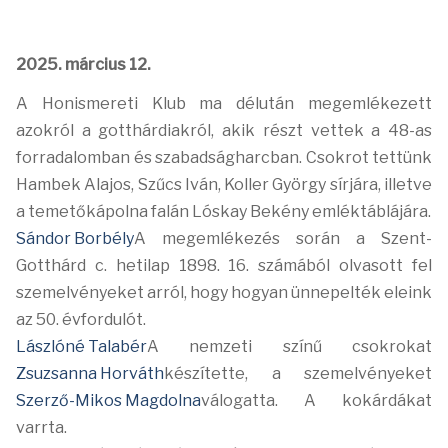
2025. március 12.
A Honismereti Klub ma délután megemlékezett
azokról a gotthárdiakról, akik részt vettek a 48-as
forradalomban és szabadságharcban. Csokrot tettünk
Hambek Alajos, Szűcs Iván, Koller György sírjára, illetve
a temetőkápolna falán Lóskay Bekény emléktáblájára.
Sándor Borbély
A megemlékezés során
a Szent-
Gotthárd c. hetilap 1898. 16. számából olvasott fel
szemelvényeket arról, hogy hogyan ünnepelték eleink
az 50. évfordulót.
Lászlóné Talabér
A nemzeti színű csokrokat
Zsuzsanna Horváth
készítette, a
szemelvényeket
Szerző-Mikos Magdolna
válogatta. A kokárdákat
varrta.