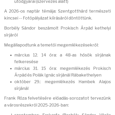
utódgyárai (szervezés alatt)
A 2026-os naptár témája: Szentgotthárd természeti
kincsei --
Fotópályázat kiírásáról döntöttünk.
Borbély Sándor beszámolt Prokisch Árpád kethelyi
sírjáról
Megállapodtunk a temetői megemlékezésekről:
március 12. 14 óra: a 48-as hősök sírjának
felkeresése
március 31. 15 óra: megemlékezés Prokisch
Árpád és Polák Ignác sírjánál Rábakethelyen
október 29.: megemlékezés Hambek Alajos
sírjánál
Frank Róza felvetésére előadás-sorozatot tervezünk
a városrészekről 2025-2026-ban: