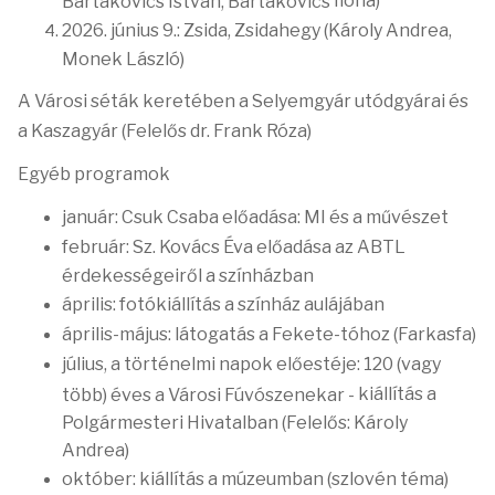
Ilona)
Bartakovics István, Bartakovics
2026. június 9.: Zsida, Zsidahegy (Károly Andrea,
Monek László)
A Városi séták keretében a Selyemgyár utódgyárai és
a Kaszagyár (Felelős dr. Frank Róza)
Egyéb programok
január: Csuk Csaba előadása: MI és a művészet
február: Sz. Kovács Éva előadása az ABTL
érdekességeiről a színházban
április: fotókiállítás a színház aulájában
április-május: látogatás a Fekete-tóhoz (Farkasfa)
július, a történelmi napok előestéje: 120 (vagy
kiállítás a
több) éves a Városi Fúvószenekar -
Polgármesteri Hivatalban (Felelős: Károly
Andrea)
október: kiállítás a múzeumban (szlovén téma)