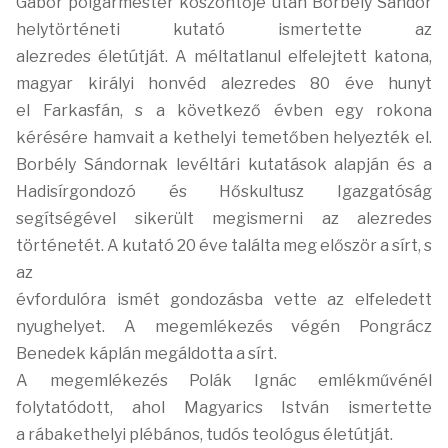
Gábor
polgármester köszöntője után Borbély Sándor
helytörténeti kutató ismertette az
alezredes
életútját. A méltatlanul elfelejtett katona,
magyar királyi honvéd alezredes 80 éve hunyt
el
Farkasfán, s a következő évben egy rokona
kérésére hamvait a kethelyi temetőben helyezték
el.
Borbély Sándornak
levéltári kutatások alapján és a
Hadisírgondozó és Hőskultusz Igazgatóság
segítségével
sikerült megismerni az alezredes
történetét. A kutató 20 éve találta meg először a sírt, s
az
évfordulóra ismét gondozásba vette az elfeledett
nyughelyet.
A megemlékezés végén Pongrácz
Benedek káplán megáldotta a sírt.
A megemlékezés Polák Ignác emlékművénél
folytatódott, ahol Magyarics István ismertette
a
rábakethelyi plébános, tudós teológus életútját.