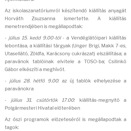
Az iskolaszanatóriumról készítendő kiállítás anyagát
Horváth Zsuzsanna ismertette. A kiállítás
menetrendjében is megállapodtak:
-
július 15. kedd 9.00-tól
-
a Vendéglátóipari kiállítás
lebontása,
a kiállítási tárgyak (Unger Brigi, Makk 7-es,
Utasellátó, Zöldfa, Karácsony cukrászat) elszállítása; a
paravánok tablóinak elvitele a TOSO-ba;
Csilinkó
Gábor elkészíti a meghívót.
-
július 28. hétfő 9.00
: az új tablók elhelyezése a
paravánokra
-
július 31. csütörtök 17.00
: kiállítás-megnyitó a
Polgármesteri Hivatal előterében
Az őszi programok előzeteséről is megállapodtak a
tagok: