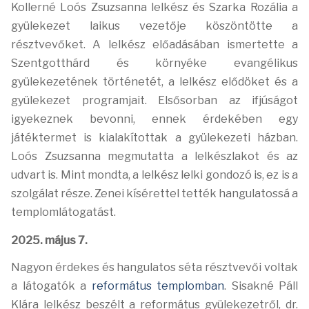
Kollerné Loós Zsuzsanna lelkész és Szarka Rozália a
gyülekezet laikus vezetője köszöntötte a
résztvevőket. A lelkész előadásában ismertette a
Szentgotthárd és környéke evangélikus
gyülekezetének történetét, a lelkész elődöket és a
gyülekezet programjait. Elsősorban az ifjúságot
igyekeznek bevonni, ennek érdekében egy
játéktermet is kialakítottak a gyülekezeti házban.
Loós Zsuzsanna megmutatta a lelkészlakot és az
udvart is. Mint mondta, a lelkész lelki gondozó is, ez is a
szolgálat része. Zenei kísérettel tették hangulatossá a
templomlátogatást.
2025. május 7.
Nagyon érdekes és hangulatos séta résztvevői voltak
a látogatók a
református templomban
. Sisakné Páll
Klára lelkész beszélt a református gyülekezetről, dr.