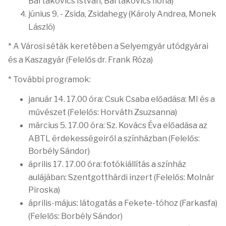
Bartakovics István, Bartakovics Ilona)
június 9. - Zsida, Zsidahegy (Károly Andrea, Monek
László)
* A Városi séták keretében a Selyemgyár utódgyárai
és a Kaszagyár (Felelős dr. Frank Róza)
* További programok:
január 14. 17.00 óra: Csuk Csaba előadása: MI és a
művészet (Felelős: Horváth Zsuzsanna)
március 5. 17.00 óra: Sz. Kovács Éva előadása az
ABTL érdekességeiről a színházban (Felelős:
Borbély Sándor)
április 17. 17.00 óra: fotókiállítás a színház
aulájában: Szentgotthárdi inzert (Felelős: Molnár
Piroska)
április-május: látogatás a Fekete-tóhoz (Farkasfa)
(Felelős: Borbély Sándor)