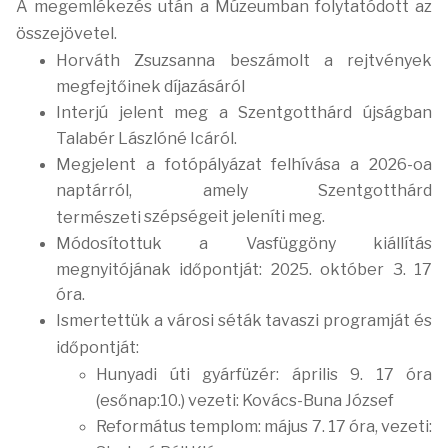
A megemlékezés után a Múzeumban
folytatódott az
összejövetel.
Horváth Zsuzsanna beszámolt a rejtvények
megfejtőinek díjazásáról
Interjú jelent meg a Szentgotthárd újságban
Talabér Lászlóné Icáról.
Megjelent a fotópályázat felhívása a 2026-oa
naptárról, amely Szentgotthárd
szépségeit jeleníti meg.
természeti
Módosítottuk a Vasfüggöny kiállítás
megnyitójának időpontját: 2025. október 3. 17
óra.
Ismertettük a városi séták tavaszi programját és
időpontját:
Hunyadi úti gyárfüzér: április 9. 17 óra
(esőnap:10.) vezeti: Kovács-Buna József
Református templom: május 7. 17 óra, vezeti: