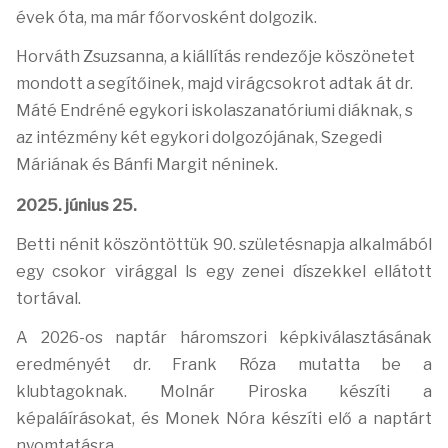
évek óta, ma már főorvosként dolgozik.
Horváth Zsuzsanna, a kiállítás rendezője köszönetet
mondott a segítőinek, majd virágcsokrot adtak át dr.
Máté Endréné egykori iskolaszanatóriumi diáknak, s
az intézmény két egykori dolgozójának, Szegedi
Máriának és Bánfi Margit néninek.
2025. június 25.
Betti nénit köszöntöttük 90. születésnapja alkalmából
egy csokor virággal ls egy zenei díszekkel ellátott
tortával.
A 2026-os naptár háromszori képkiválasztásának
eredményét dr. Frank Róza mutatta be a
klubtagoknak. Molnár Piroska készíti a
képaláírásokat, és Monek Nóra készíti elő a naptárt
nyomtatásra.