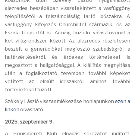
köszöntők után Székely László nyugalmazott
alezredes beszédében visszatekintett a vasfüggöny
telepítésétől a felszámolásáig tartó időszakra. A
vasfüggöny kifejezés Churchilltől származik, és az
Északi-tengertől az Adriáig húzódó választóvonal a
két világrendszer között. Az alezredes részletesen
beszélt a generációkat megfosztó szabadságról, a
határsértésekről, és érdekes történeteket is
megosztott a hallgatósággal. A kiállítás megnyitása
után a foglalkoztató teremben további képeket
vetített az elmúlt időszakról, amihez további
történeteket fűzött.
Székely László visszaemlékezése honlapunkon
ezen a
linken
olvasható.
2025. szeptember 9.
A Honismereti Klub előadás sorozatot indított,