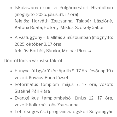
Iskolaszanatórium a Polgármesteri Hivatalban
(megnyitó: 2025. július 31. 17 óra)
felelős: Horváth Zsuzsanna, Talabér Lászlóné,
Katona Beáta, Hetényi Miklós, Székely Gábor
A vasfüggöny – kiállítás a múzeumban (megnyitó:
2025. október 3. 17 óra)
felelős: Borbély Sándor, Molnár Piroska
Döntöttünk a városi sétákról:
Hunyadi úti gyárfüzér: április 9. 17 óra (esőnap:10.)
vezeti: Kovács-Buna József
Református templom: május 7. 17 óra, vezeti:
Sisakné Páll Klára
Evangélikus templombelső: június 12. 17 óra,
vezeti: Kollerné Loós Zsuzsanna
Lehetséges őszi program az egykori Selyemgyár