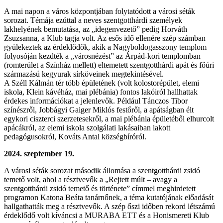
A mai napon a város központjában folytatódott a városi séták
sorozat. Témája ezúttal a neves szentgotthárdi személyek
lakhelyének bemutatása, az „idegenvezető” pedig Horváth
Zsuzsanna, a Klub tagja volt. Az esős idő ellenére szép számban
gyülekeztek az érdeklődők, akik a Nagyboldogasszony templom
folyosóján kezdték a „városnézést” az Árpád-kori templomban
(romterület a Színház mellett) eltemetett szentgotthárdi apát és főúri
származású kegyurak sírköveinek megtekintésével.
A Széll Kálmán tér több épületének (volt kolostorépület, elemi
iskola, Klein kávéház, mai plébánia) fontos lakóiról hallhattak
érdekes információkat a jelenlevők. Például Tánczos Tibor
színészről, Jobbágyi Gaiger Miklós festőről, a apátságban élt
egykori ciszterci szerzetesekről, a mai plébánia épületéből elhurcolt
apácákról, az elemi iskola szolgálati lakásaiban lakott
pedagógusokról, Kováts Antal községbíróról.
2024. szeptember 19.
A városi séták sorozat második állomása a szentgotthárdi zsidó
temető volt, ahol a résztvevők a „Rejtett múlt – avagy a
szentgotthárdi zsidó temető és története” címmel meghirdetett
programon Katona Beáta tanárnőnek, a téma kutatójának előadását
hallgathatták meg a résztvevők. A szép őszi időben rekord létszámú
érdeklődő volt kíváncsi a MURABA ETT és a Honismereti Klub