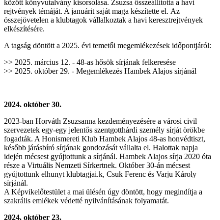
között könyvutalvány kisorsolása. Zsuzsa összeállította a havi
rejtvények témáját. A januárit saját maga készítette el.
Az
összejövetelen a klubtagok vállalkoztak a havi keresztrejtvények
elkészítésére.
A tagság döntött a 2025. évi temetői megemlékezések időpontjáról:
>> 2025. március 12. - 48-as hősök sírjának felkeresése
>> 2025. október 29. - Megemlékezés Hambek Alajos sírjánál
2024. október 30.
2023-ban Horváth Zsuzsanna kezdeményezésére a városi civil
szervezetek egy-egy jelentős szentgotthárdi személy sírját örökbe
fogadták. A Honismereti Klub Hambek Alajos 48-as honvédtiszt,
később járásbíró sírjának gondozását vállalta el. Halottak napja
idején mécsest gyújtottunk a sírjánál. Hambek Alajos sírja 2020 óta
része a Virtuális Nemzeti Sírkertnek. Október 30-án mécsest
gyújtottunk elhunyt klubtagjai.k, Csuk Ferenc és Varju Károly
sírjánál.
A Képvikelőtestület a mai ülésén úgy döntött, hogy megindítja a
szakrális emlékek védetté nyilvánításának folyamatát.
2024. október 23.