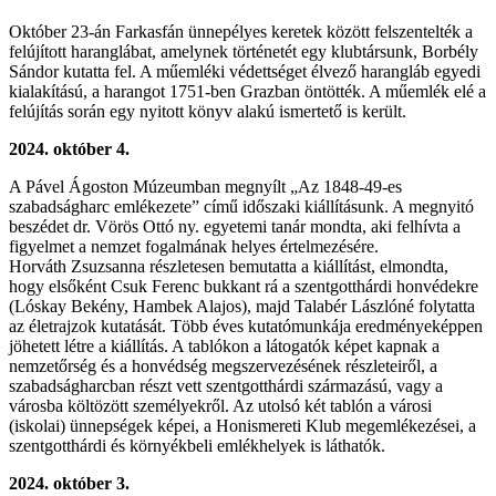
Október 23-án Farkasfán ünnepélyes keretek között felszentelték a
felújított haranglábat, amelynek történetét egy klubtársunk, Borbély
Sándor kutatta fel. A műemléki védettséget élvező harangláb egyedi
kialakítású, a harangot 1751-ben Grazban öntötték. A műemlék elé a
felújítás során egy nyitott könyv alakú ismertető is került.
2024. október 4.
A Pável Ágoston Múzeumban megnyílt „Az 1848-49-es
szabadságharc emlékezete” című időszaki kiállításunk. A megnyitó
beszédet dr. Vörös Ottó ny. egyetemi tanár mondta, aki felhívta a
figyelmet a nemzet fogalmának helyes értelmezésére.
Horváth Zsuzsanna részletesen bemutatta a kiállítást, elmondta,
hogy elsőként Csuk Ferenc bukkant rá a szentgotthárdi honvédekre
(Lóskay Bekény, Hambek Alajos), majd Talabér Lászlóné folytatta
az életrajzok kutatását. Több éves kutatómunkája eredményeképpen
jöhetett létre a kiállítás. A tablókon a látogatók képet kapnak a
nemzetőrség és a honvédség megszervezésének részleteiről, a
szabadságharcban részt vett szentgotthárdi származású, vagy a
városba költözött személyekről. Az utolsó két tablón a városi
(iskolai) ünnepségek képei, a Honismereti Klub megemlékezései, a
szentgotthárdi és környékbeli emlékhelyek is láthatók.
2024. október 3.