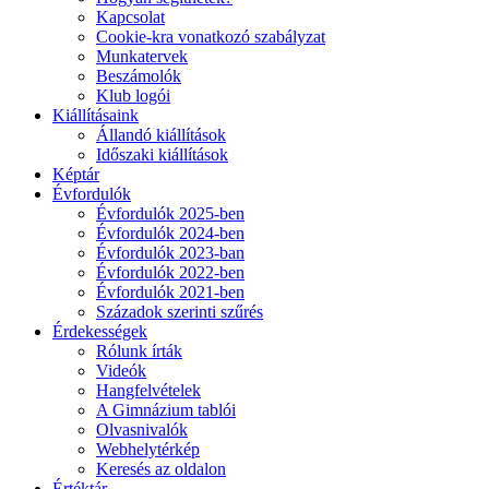
Kapcsolat
Cookie-kra vonatkozó szabályzat
Munkatervek
Beszámolók
Klub logói
Kiállításaink
Állandó kiállítások
Időszaki kiállítások
Képtár
Évfordulók
Évfordulók 2025-ben
Évfordulók 2024-ben
Évfordulók 2023-ban
Évfordulók 2022-ben
Évfordulók 2021-ben
Századok szerinti szűrés
Érdekességek
Rólunk írták
Videók
Hangfelvételek
A Gimnázium tablói
Olvasnivalók
Webhelytérkép
Keresés az oldalon
Értéktár