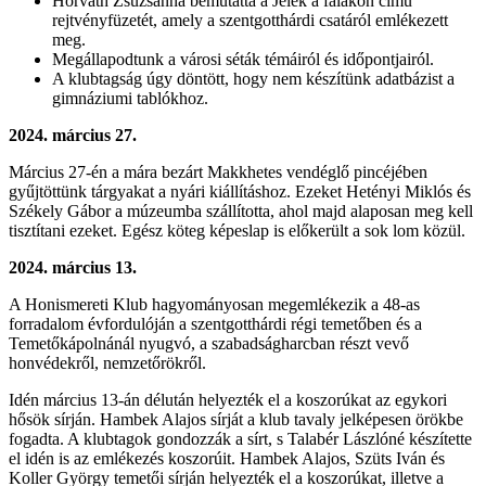
Horváth Zsuzsanna bemutatta a Jelek a falakon című
rejtvényfüzetét, amely a szentgotthárdi csatáról emlékezett
meg.
Megállapodtunk a városi séták témáiról és időpontjairól.
A klubtagság úgy döntött, hogy nem készítünk adatbázist a
gimnáziumi tablókhoz.
2024. március 27.
Március 27-én a mára bezárt Makkhetes vendéglő pincéjében
gyűjtöttünk tárgyakat a nyári kiállításhoz. Ezeket Hetényi Miklós és
Székely Gábor a múzeumba szállította, ahol majd alaposan meg kell
tisztítani ezeket. Egész köteg képeslap is előkerült a sok lom közül.
2024. március 13.
A Honismereti Klub hagyományosan megemlékezik a 48-as
forradalom évfordulóján a szentgotthárdi régi temetőben és a
Temetőkápolnánál nyugvó, a szabadságharcban részt vevő
honvédekről, nemzetőrökről.
Idén március 13-án délután helyezték el a koszorúkat az egykori
hősök sírján. Hambek Alajos sírját a klub tavaly jelképesen örökbe
fogadta. A klubtagok gondozzák a sírt, s Talabér Lászlóné készítette
el idén is az emlékezés koszorúit. Hambek Alajos, Szüts Iván és
Koller György temetői sírján helyezték el a koszorúkat, illetve a