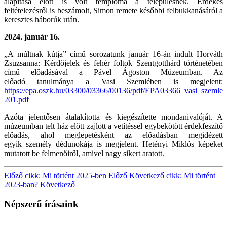
alapítása
előtt is volt temploma a településnek. Érdekes
feltételezésről is beszámolt, Simon remete
későbbi felbukkanásáról a
keresztes háborúk után.
2024. január 16.
„A múltnak kútja” című sorozatunk január 16-án indult Horváth
Zsuzsanna: Kérdőjelek és
fehér foltok Szentgotthárd történetében
című előadásával a Pável Ágoston Múzeumban. Az
előadó
tanulmánya a Vasi Szemlében is megjelent:
https://epa.oszk.hu/03300/03366/00136/pdf/EPA03366_vasi_szeml
201.pdf
Azóta jelentősen
átalakította és kiegészítette mondanivalóját. A
múzeumban telt ház előtt zajlott a vetítéssel
egybekötött érdekfeszítő
előadás, ahol meglepetésként az előadásban megidézett
egyik
személy dédunokája is megjelent. Hetényi Miklós képeket
mutatott be felmenőiről, amivel
nagy sikert aratott.
Előző cikk: Mi történt 2025-ben
Előző
Következő cikk: Mi történt
2023-ban?
Következő
Népszerű írásaink