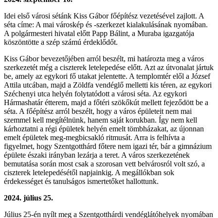
Idei első városi sétánk Kiss Gábor főépítész vezetésével zajlott. A
séta címe: A mai városkép és -szerkezet kialakulásának nyomában.
A polgármesteri hivatal előtt Papp Bálint, a Muraba igazgatója
köszöntötte a szép számú érdeklődőt.
Kiss Gábor bevezetőjében arról beszélt, mi határozta meg a város
szerkezetét még a ciszterek letelepedése előtt. Azt az útvonalat jártuk
be, amely az egykori fő utakat jelentette. A templomtér elől a József
Attila utcában, majd a Zöldfa vendéglő melletti kis téren, az egykori
Széchenyi utca helyén folytatódott a városi séta. Az egykori
Hármashatár étterem, majd a főtéri szökőkút mellett fejeződött be a
séta. A főépítész arról beszélt, hogy a város épületeit nem mai
szemmel kell megítélnünk, hanem saját korukban. Így nem kell
kárhoztatni a régi épületek helyén emelt tömbházakat, az újonnan
emelt épületek meg-megbicsakló ritmusát. Arra is felhívta a
figyelmet, hogy Szentgotthárd főtere nem igazi tér, bár a gimnázium
épülete északi irányban lezárja a teret. A város szerkezetének
bemutatása során most csak a szorosan vett belvárosról volt szó, a
ciszterek letelepedésétől napjainkig. A megállókban sok
érdekességet és tanulságos ismertetőket hallottunk.
2024. július 25.
Július 25-én nyílt meg a Szentgotthárdi vendéglátóhelyek nyomában