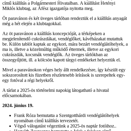
című kiállítás a Polgármesteri Hivatalban.
A kiállítást Hetényi
Miklós klubtag, az Áfész igazgatója nyitotta meg.
Öt paravánon és két üveges tárlóban rendeztük el a kiállítás anyagát
még a hét elején a klubtagokkal.
Az öt paravánon a kiállítás koncepcióját, a térképeken a
megjelenítendő cukrászdákat, vendéglőket, kávéházakat mutattuk
be. Külön tablót kaptak az egykori, mára bezárt vendéglátóhelyek, a
ma is, illetve a közelmúltig működő éttermek, illetve az egykori
cukrászdák, kocsmák vendéglők.
Az üveges tárlókban az
összegyűjtött, ill. a kölcsön kapott tárgyi emlékeket helyeztük el.
Mivel a paravánokon véges hely állt rendelkezésre, így készült egy
sokszorosított kis füzetben részletesebb leírások is szerepeltek egy-
egy fotóval a régi helyekről.
A tárlat a 2025-ös történelmi napokig látogatható a hivatal
előcsarnokában.
2024. június 19.
Frank Róza bemutatta a Szentgotthárdi vendéglátóhelyek
nyomában című kiállítás tervezetét.
Végső válogatást végeztünk a 2025-ös naptár fotóihoz..