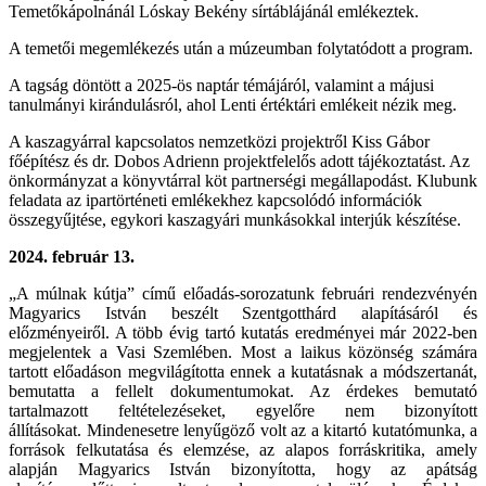
Temetőkápolnánál Lóskay Bekény sírtáblájánál emlékeztek.
A temetői megemlékezés után a múzeumban folytatódott a program.
A tagság döntött a 2025-ös naptár témájáról, valamint a májusi
tanulmányi kirándulásról, ahol Lenti értéktári emlékeit nézik meg.
A kaszagyárral kapcsolatos nemzetközi projektről Kiss Gábor
főépítész és dr. Dobos Adrienn projektfelelős adott tájékoztatást. Az
önkormányzat a könyvtárral köt partnerségi megállapodást. Klubunk
feladata az ipartörténeti emlékekhez kapcsolódó információk
összegyűjtése, egykori kaszagyári munkásokkal interjúk készítése.
2024. február 13.
„A múlnak kútja” című előadás-sorozatunk februári rendezvényén
Magyarics István beszélt
Szentgotthárd alapításáról és
előzményeiről. A több évig tartó kutatás eredményei már 2022-
ben
megjelentek a Vasi Szemlében. Most a laikus közönség számára
tartott előadáson
megvilágította ennek a kutatásnak a módszertanát,
bemutatta a fellelt dokumentumokat. Az
érdekes bemutató
tartalmazott feltételezéseket, egyelőre nem bizonyított
állításokat.
Mindenesetre lenyűgöző volt az a kitartó kutatómunka, a
források felkutatása és elemzése, az
alapos forráskritika, amely
alapján Magyarics István bizonyította, hogy az apátság