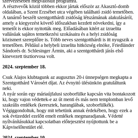
szervezésében megvalósult programra.
A résztvevők közül többen ekkor jártak először az Akasztó-domb
oldalában, a Szent Erzsébet utca végében található zsidó temetőben.
A tanárnő beszélt szentgotthárdi zsidóság létszámának alakulásáról,
amely a kiegyezést követő időszakban kezdett növekedni, így a
temetőt is ekkor nyitották meg. Előadásában kitért az izraelita
vallásúak sajátos temetkezési szokásaira és a helyi zsidóság
közismert szereplőire is. Több neves szentgotthárdi is itt nyugszik a
temetőben. Például a helybeli izraelita hitközség elnöke, Friedländer
Sándorés dr. Schlesinger Ármin, aki a szentgotthárdi járás első
kinevezett tisztiorvosa volt.
2024. szeptember 18.
Csuk Alajos klubtagunk az augusztus 20-i ünnepségen megkapta a
Szentgotthárd Városért díjat. Az évnyitó ülésünkön gratuláltunk
neki.
A nyár során egy máriaújfalusi szoborfülke kapcsán vita bontakozott
ki, hogy vajon védettek-e az út menti és más nem templomban levő
szakrális emlékek (keresztek, haranglábak, szoborfülkék).
Végiggondoltuk, hogy mit tehetünk annak érdekében, hogy ezek a
sok évtizeddel ezelőtt emelt emlékek megmaradjanak. Védetté
nyílvánításukkal kapcsolatban előtejesztést nyújtottunk be a
Kápviselőtestület elé.
2024. szeptember 10.