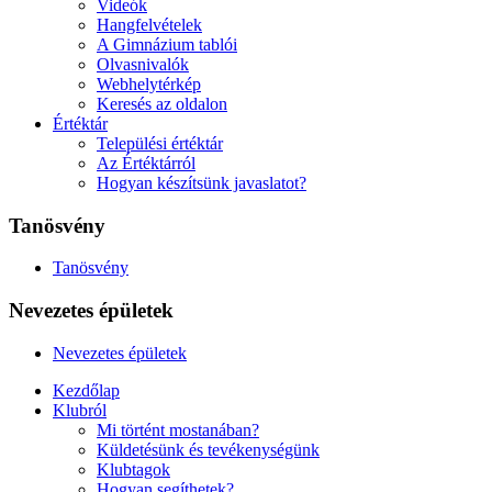
Videók
Hangfelvételek
A Gimnázium tablói
Olvasnivalók
Webhelytérkép
Keresés az oldalon
Értéktár
Települési értéktár
Az Értéktárról
Hogyan készítsünk javaslatot?
Tanösvény
Tanösvény
Nevezetes épületek
Nevezetes épületek
Kezdőlap
Klubról
Mi történt mostanában?
Küldetésünk és tevékenységünk
Klubtagok
Hogyan segíthetek?