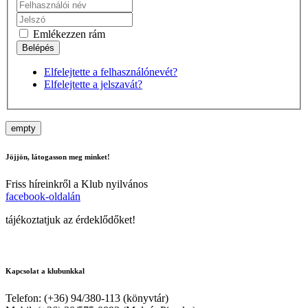
Emlékezzen rám
Elfelejtette a felhasználónevét?
Elfelejtette a jelszavát?
empty
Jöjjön, látogasson meg minket!
Friss híreinkről a Klub nyilvános
facebook-oldalán
tájékoztatjuk az érdeklődőket!
Kapcsolat a klubunkkal
Telefon: (+36) 94/380-113 (könyvtár)