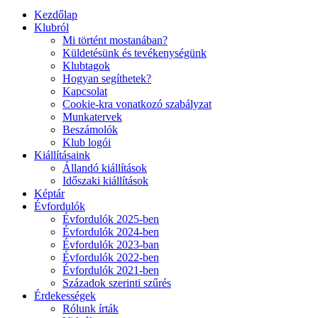
Kezdőlap
Klubról
Mi történt mostanában?
Küldetésünk és tevékenységünk
Klubtagok
Hogyan segíthetek?
Kapcsolat
Cookie-kra vonatkozó szabályzat
Munkatervek
Beszámolók
Klub logói
Kiállításaink
Állandó kiállítások
Időszaki kiállítások
Képtár
Évfordulók
Évfordulók 2025-ben
Évfordulók 2024-ben
Évfordulók 2023-ban
Évfordulók 2022-ben
Évfordulók 2021-ben
Századok szerinti szűrés
Érdekességek
Rólunk írták