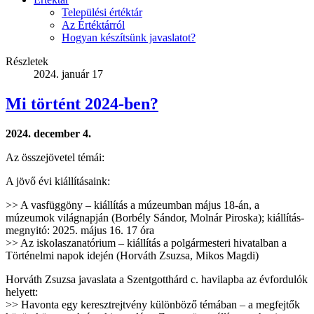
Települési értéktár
Az Értéktárról
Hogyan készítsünk javaslatot?
Részletek
2024. január 17
Mi történt 2024-ben?
2024. december 4.
Az összejövetel témái:
A jövő évi kiállításaink:
>> A vasfüggöny – kiállítás a múzeumban május 18-án, a
múzeumok világnapján (Borbély Sándor, Molnár Piroska); kiállítás-
megnyitó: 2025. május 16. 17 óra
>> Az iskolaszanatórium – kiállítás a polgármesteri hivatalban a
Történelmi napok idején (Horváth Zsuzsa, Mikos Magdi)
Horváth Zsuzsa javaslata a Szentgotthárd c. havilapba az évfordulók
helyett:
>> Havonta egy keresztrejtvény különböző témában – a megfejtők