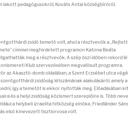
ban lakott pedagógusokról, Kováts Antal községbíróról.
ntgotthárdi zsidó temető volt, ahol a résztvevők a „Rejtett
ténete” címmel meghirdetett programon Katona Beáta
llgathatták meg a résztvevők. A szép őszi időben rekord l
Honismereti Klub szervezésében megvalósult programra.
zör az Akasztó-domb oldalában, a Szent Erzsébet utca vég
 szentgotthárdi zsidóság létszámának alakulásáról, amely a
ni, így a temetőt is ekkor nyitották meg. Előadásában kit
aira és a helyi zsidóság közismert szereplőire is. Több nev
ldául a helybeli izraelita hitközség elnöke, Friedländer Sá
ás első kinevezett tisztiorvosa volt.