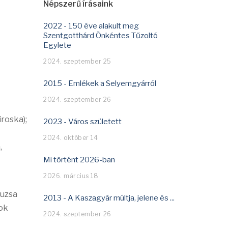
Népszerű írásaink
2022 - 150 éve alakult meg
Szentgotthárd Önkéntes Tűzoltó
Egylete
2024. szeptember 25
2015 - Emlékek a Selyemgyárról
2024. szeptember 26
roska);
2023 - Város született
2024. október 14
,
Mi történt 2026-ban
2026. március 18
suzsa
2013 - A Kaszagyár múltja, jelene és ...
ok
2024. szeptember 26