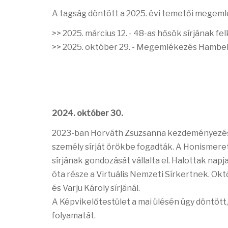
A tagság döntött a 2025. évi temetői megeml
>> 2025. március 12. - 48-as hősök sírjának f
>> 2025. október 29. - Megemlékezés Hambek 
2024. október 30.
2023-ban Horváth Zsuzsanna kezdeményezésér
személy sírját örökbe fogadták. A Honismeret
sírjának gondozását vállalta el. Halottak napj
óta része a Virtuális Nemzeti Sírkertnek. Ok
és Varju Károly sírjánál.
A Képvikelőtestület a mai ülésén úgy döntött
folyamatát.