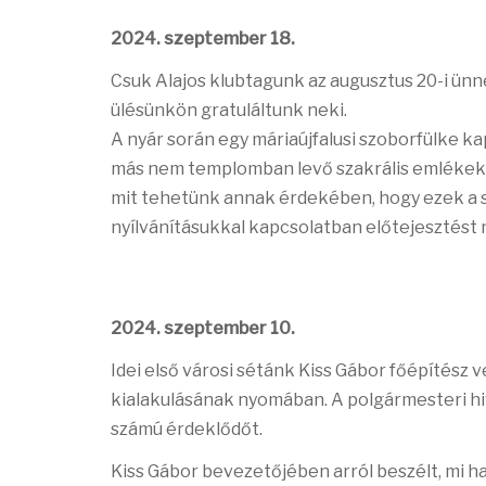
2024. szeptember 18.
Csuk Alajos klubtagunk az augusztus 20-i ün
ülésünkön gratuláltunk neki.
A nyár során egy máriaújfalusi szoborfülke ka
más nem templomban levő szakrális emlékek 
mit tehetünk annak érdekében, hogy ezek a 
nyílvánításukkal kapcsolatban előtejesztést n
2024. szeptember 10.
Idei első városi sétánk Kiss Gábor főépítész 
kialakulásának nyomában. A polgármesteri hiv
számú érdeklődőt.
Kiss Gábor bevezetőjében arról beszélt, mi 