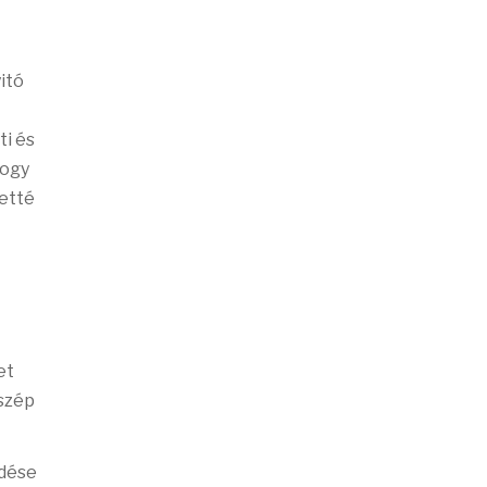
itó
ti és
hogy
etté
et
 szép
edése