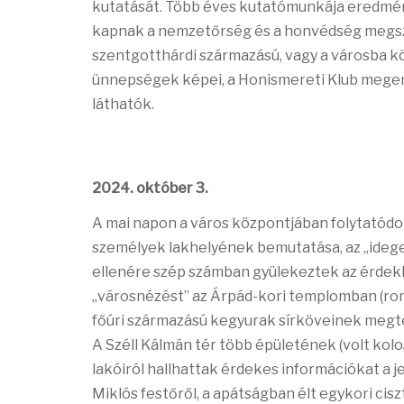
kutatását. Több éves kutatómunkája eredmény
kapnak a nemzetőrség és a honvédség megsze
szentgotthárdi származású, vagy a városba köl
ünnepségek képei, a Honismereti Klub megem
láthatók.
2024. október 3.
A mai napon a város központjában folytatódot
személyek lakhelyének bemutatása, az „idegen
ellenére szép számban gyülekeztek az érdek
„városnézést” az Árpád-kori templomban (rom
főúri származású kegyurak sírköveinek megt
A Széll Kálmán tér több épületének (volt kolos
lakóiról hallhattak érdekes információkat a j
Miklós festőről, a apátságban élt egykori cisz