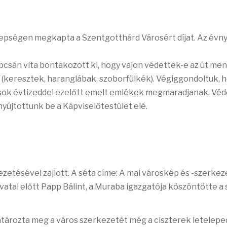
nepségen megkapta a Szentgotthárd Városért díjat. Az évny
pcsán vita bontakozott ki, hogy vajon védettek-e az út men
(keresztek, haranglábak, szoborfülkék). Végiggondoltuk, 
sok évtizeddel ezelőtt emelt emlékek megmaradjanak. Véd
yújtottunk be a Kápviselőtestület elé.
vezetésével zajlott. A séta címe: A mai városkép és -szerkez
atal előtt Papp Bálint, a Muraba igazgatója köszöntötte a
határozta meg a város szerkezetét még a ciszterek letelep