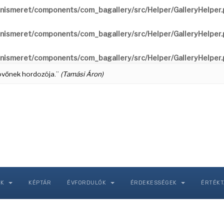
nismeret/components/com_bagallery/src/Helper/GalleryHelper
nismeret/components/com_bagallery/src/Helper/GalleryHelper
nismeret/components/com_bagallery/src/Helper/GalleryHelper
 jövőnek hordozója.”
(Tamási Áron)
NK
KÉPTÁR
ÉVFORDULÓK
ÉRDEKESSÉGEK
ÉRTÉK