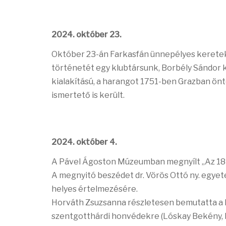
2024. október 23.
Október 23-án Farkasfán ünnepélyes keretek 
történetét egy klubtársunk, Borbély Sándor 
kialakítású, a harangot 1751-ben Grazban öntö
ismertető is került.
2024. október 4.
A Pável Ágoston Múzeumban megnyílt „Az 184
A megnyitó beszédet dr. Vörös Ottó ny. egyet
helyes értelmezésére.
Horváth Zsuzsanna részletesen bemutatta a ki
szentgotthárdi honvédekre (Lóskay Bekény, H