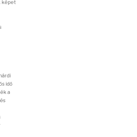
k képet
s
hárdi
ős idő
ték a
 és
s
r