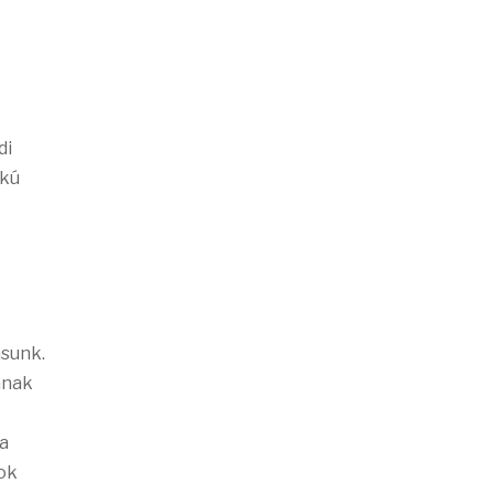
di
akú
ásunk.
ának
 a
zok