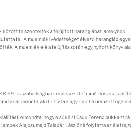
között felszentelték a felújított haranglábat, amelynek
kutatta fel. A műemléki védettséget élvező harangláb egye
tték. A műemlék elé a felújítás során egy nyitott könyv al
8-49-es szabadságharc emlékezete” című időszaki kiállít
emi tanár mondta, aki felhívta a figyelmet a nemzet fogalm
állítást, elmondta, hogy elsőként Csuk Ferenc bukkant rá
ambek Alajos), majd Talabér Lászlóné folytatta az életraj