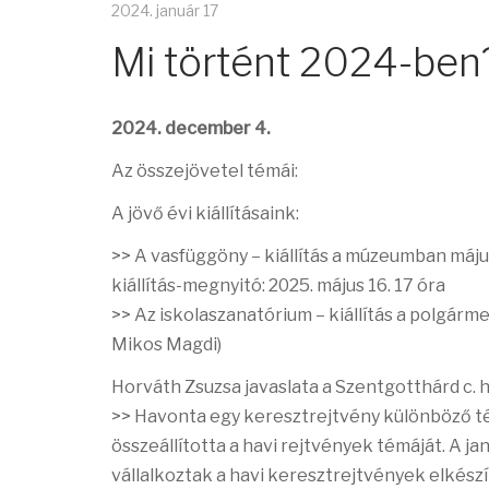
2024. január 17
Mi történt 2024-ben
2024. december 4.
Az összejövetel témái:
A jövő évi kiállításaink:
>> A vasfüggöny – kiállítás a múzeumban máju
kiállítás-megnyitó: 2025. május 16. 17 óra
>> Az iskolaszanatórium – kiállítás a polgárm
Mikos Magdi)
Horváth Zsuzsa javaslata a Szentgotthárd c. h
>> Havonta egy keresztrejtvény különböző té
összeállította a havi rejtvények témáját. A ja
vállalkoztak a havi keresztrejtvények elkész