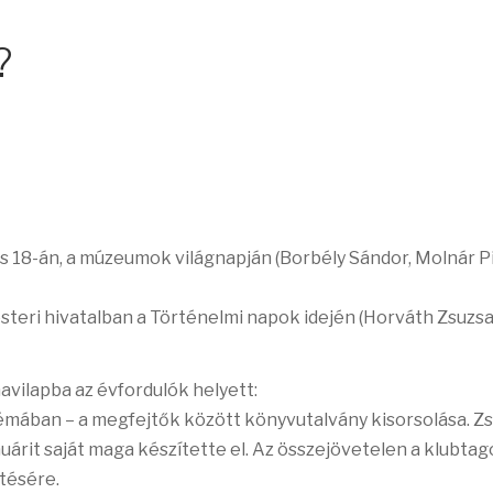
?
s 18-án, a múzeumok világnapján (Borbély Sándor, Molnár Pi
esteri hivatalban a Történelmi napok idején (Horváth Zsuzsa
avilapba az évfordulók helyett:
mában – a megfejtők között könyvutalvány kisorsolása. Z
nuárit saját maga készítette el.
Az összejövetelen a klubtag
ítésére.