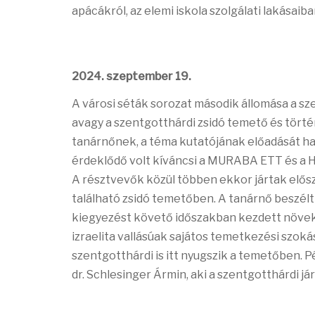
apácákról, az elemi iskola szolgálati lakásai
2024. szeptember 19.
A városi séták sorozat második állomása a sze
avagy a szentgotthárdi zsidó temető és tör
tanárnőnek, a téma kutatójának előadását ha
érdeklődő volt kíváncsi a MURABA ETT és a 
A résztvevők közül többen ekkor jártak elős
található zsidó temetőben. A tanárnő beszélt
kiegyezést követő időszakban kezdett növeked
izraelita vallásúak sajátos temetkezési szokás
szentgotthárdi is itt nyugszik a temetőben. Pé
dr. Schlesinger Ármin, aki a szentgotthárdi jár