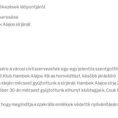
ékezések időpontjáról:
elkeresése
Alajos sírjánál
e a városi civil szervezetek egy-egy jelentős szentgotth
i Klub Hambek Alajos 48-as honvédtiszt, később járásbíró
a idején mécsest gyújtottunk a sírjánál. Hambek Alajos sírja
tóber 30-án mécsest gyújtottunk elhunyt klubtagjai.k, Csuk
, hogy megindítja a szakrális emlékek védetté nyilvánításá