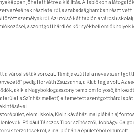
eképpen jöhetett létre a kiállítás. A tablókon a látogató
rvezésének részleteiről, a szabadságharcban részt vett
tözött személyekről. Az utolsó két tablón a városi (iskolai)
lékezései, a szentgotthárdi és környékbeli emlékhelyek i
t a városi séták sorozat. Témája ezúttal a neves szentgott
vezető” pedig Horváth Zsuzsanna, a Klub tagja volt. Az es
lődők, akik a Nagyboldogasszony templom folyosóján kezd
terület a Színház mellett) eltemetett szentgotthárdi apát
ekintésével.
torépület, elemi iskola, Klein kávéház, mai plébánia) fonto
elenlevők. Például Tánczos Tibor színészről, Jobbágyi Gaige
terci szerzetesekről, a mai plébánia épületéből elhurcolt