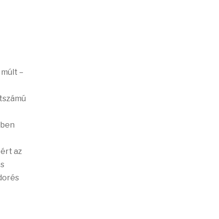
 múlt –
étszámú
ében
ért az
es
ndorés