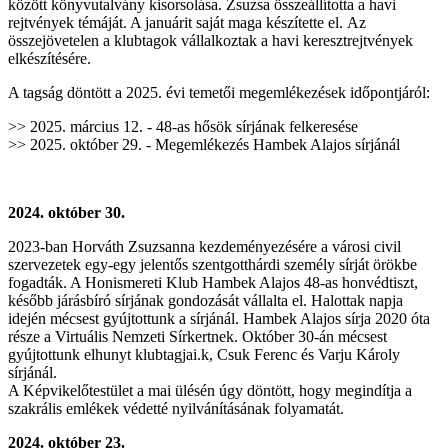
között könyvutalvány kisorsolása. Zsuzsa összeállította a havi
rejtvények témáját. A januárit saját maga készítette el.
Az
összejövetelen a klubtagok vállalkoztak a havi keresztrejtvények
elkészítésére.
A tagság döntött a 2025. évi temetői megemlékezések időpontjáról:
>> 2025. március 12. - 48-as hősök sírjának felkeresése
>> 2025. október 29. - Megemlékezés Hambek Alajos sírjánál
2024. október 30.
2023-ban Horváth Zsuzsanna kezdeményezésére a városi civil
szervezetek egy-egy jelentős szentgotthárdi személy sírját örökbe
fogadták. A Honismereti Klub Hambek Alajos 48-as honvédtiszt,
később járásbíró sírjának gondozását vállalta el. Halottak napja
idején mécsest gyújtottunk a sírjánál. Hambek Alajos sírja 2020 óta
része a Virtuális Nemzeti Sírkertnek. Október 30-án mécsest
gyújtottunk elhunyt klubtagjai.k, Csuk Ferenc és Varju Károly
sírjánál.
A Képvikelőtestület a mai ülésén úgy döntött, hogy megindítja a
szakrális emlékek védetté nyilvánításának folyamatát.
2024. október 23.