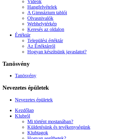
Videók
Hangfelvételek
A Gimnázium tablói
Olvasnivalók
Webhelytérkép
Keresés az oldalon
Értéktár
Települési értéktár
Az Értéktárról
Hogyan készítsünk javaslatot?
Tanösvény
Tanösvény
Nevezetes épületek
Nevezetes épületek
Kezdőlap
Klubról
Mi történt mostanában?
Küldetésünk és tevékenységünk
Klubtagok
Hogyan segíthetek?