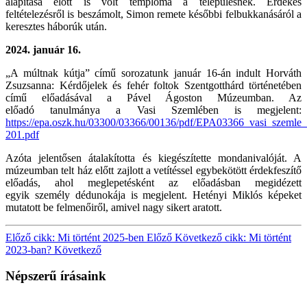
alapítása
előtt is volt temploma a településnek. Érdekes
feltételezésről is beszámolt, Simon remete
későbbi felbukkanásáról a
keresztes háborúk után.
2024. január 16.
„A múltnak kútja” című sorozatunk január 16-án indult Horváth
Zsuzsanna: Kérdőjelek és
fehér foltok Szentgotthárd történetében
című előadásával a Pável Ágoston Múzeumban. Az
előadó
tanulmánya a Vasi Szemlében is megjelent:
https://epa.oszk.hu/03300/03366/00136/pdf/EPA03366_vasi_szeml
201.pdf
Azóta jelentősen
átalakította és kiegészítette mondanivalóját. A
múzeumban telt ház előtt zajlott a vetítéssel
egybekötött érdekfeszítő
előadás, ahol meglepetésként az előadásban megidézett
egyik
személy dédunokája is megjelent. Hetényi Miklós képeket
mutatott be felmenőiről, amivel
nagy sikert aratott.
Előző cikk: Mi történt 2025-ben
Előző
Következő cikk: Mi történt
2023-ban?
Következő
Népszerű írásaink