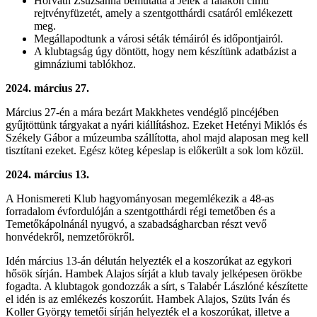
Horváth Zsuzsanna bemutatta a Jelek a falakon című
rejtvényfüzetét, amely a szentgotthárdi csatáról emlékezett
meg.
Megállapodtunk a városi séták témáiról és időpontjairól.
A klubtagság úgy döntött, hogy nem készítünk adatbázist a
gimnáziumi tablókhoz.
2024. március 27.
Március 27-én a mára bezárt Makkhetes vendéglő pincéjében
gyűjtöttünk tárgyakat a nyári kiállításhoz. Ezeket Hetényi Miklós és
Székely Gábor a múzeumba szállította, ahol majd alaposan meg kell
tisztítani ezeket. Egész köteg képeslap is előkerült a sok lom közül.
2024. március 13.
A Honismereti Klub hagyományosan megemlékezik a 48-as
forradalom évfordulóján a szentgotthárdi régi temetőben és a
Temetőkápolnánál nyugvó, a szabadságharcban részt vevő
honvédekről, nemzetőrökről.
Idén március 13-án délután helyezték el a koszorúkat az egykori
hősök sírján. Hambek Alajos sírját a klub tavaly jelképesen örökbe
fogadta. A klubtagok gondozzák a sírt, s Talabér Lászlóné készítette
el idén is az emlékezés koszorúit. Hambek Alajos, Szüts Iván és
Koller György temetői sírján helyezték el a koszorúkat, illetve a