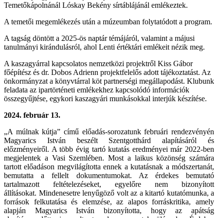
Temetőkápolnánál Lóskay Bekény sírtáblájánál emlékeztek.
A temetői megemlékezés után a múzeumban folytatódott a program.
A tagság döntött a 2025-ös naptár témájáról, valamint a májusi
tanulmányi kirándulásról, ahol Lenti értéktári emlékeit nézik meg.
A kaszagyárral kapcsolatos nemzetközi projektről Kiss Gábor
főépítész és dr. Dobos Adrienn projektfelelős adott tájékoztatást. Az
önkormányzat a könyvtárral köt partnerségi megállapodást. Klubunk
feladata az ipartörténeti emlékekhez kapcsolódó információk
összegyűjtése, egykori kaszagyári munkásokkal interjúk készítése.
2024. február 13.
„A múlnak kútja” című előadás-sorozatunk februári rendezvényén
Magyarics István beszélt
Szentgotthárd alapításáról és
előzményeiről. A több évig tartó kutatás eredményei már 2022-
ben
megjelentek a Vasi Szemlében. Most a laikus közönség számára
tartott előadáson
megvilágította ennek a kutatásnak a módszertanát,
bemutatta a fellelt dokumentumokat. Az
érdekes bemutató
tartalmazott feltételezéseket, egyelőre nem bizonyított
állításokat.
Mindenesetre lenyűgöző volt az a kitartó kutatómunka, a
források felkutatása és elemzése, az
alapos forráskritika, amely
alapján Magyarics István bizonyította, hogy az apátság