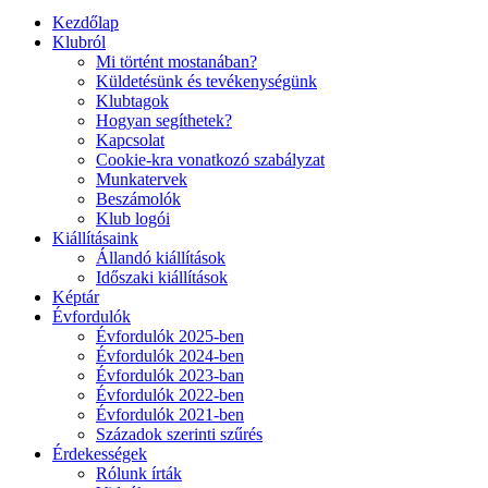
Kezdőlap
Klubról
Mi történt mostanában?
Küldetésünk és tevékenységünk
Klubtagok
Hogyan segíthetek?
Kapcsolat
Cookie-kra vonatkozó szabályzat
Munkatervek
Beszámolók
Klub logói
Kiállításaink
Állandó kiállítások
Időszaki kiállítások
Képtár
Évfordulók
Évfordulók 2025-ben
Évfordulók 2024-ben
Évfordulók 2023-ban
Évfordulók 2022-ben
Évfordulók 2021-ben
Századok szerinti szűrés
Érdekességek
Rólunk írták