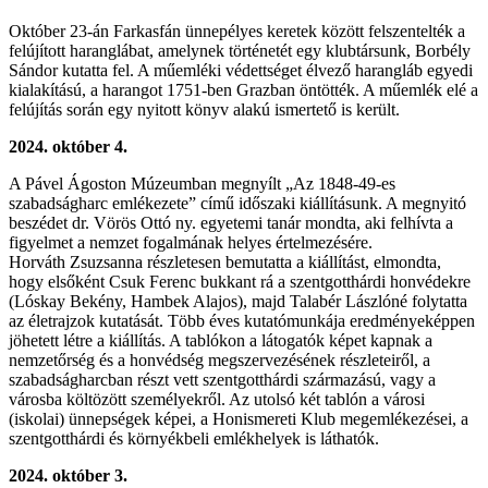
Október 23-án Farkasfán ünnepélyes keretek között felszentelték a
felújított haranglábat, amelynek történetét egy klubtársunk, Borbély
Sándor kutatta fel. A műemléki védettséget élvező harangláb egyedi
kialakítású, a harangot 1751-ben Grazban öntötték. A műemlék elé a
felújítás során egy nyitott könyv alakú ismertető is került.
2024. október 4.
A Pável Ágoston Múzeumban megnyílt „Az 1848-49-es
szabadságharc emlékezete” című időszaki kiállításunk. A megnyitó
beszédet dr. Vörös Ottó ny. egyetemi tanár mondta, aki felhívta a
figyelmet a nemzet fogalmának helyes értelmezésére.
Horváth Zsuzsanna részletesen bemutatta a kiállítást, elmondta,
hogy elsőként Csuk Ferenc bukkant rá a szentgotthárdi honvédekre
(Lóskay Bekény, Hambek Alajos), majd Talabér Lászlóné folytatta
az életrajzok kutatását. Több éves kutatómunkája eredményeképpen
jöhetett létre a kiállítás. A tablókon a látogatók képet kapnak a
nemzetőrség és a honvédség megszervezésének részleteiről, a
szabadságharcban részt vett szentgotthárdi származású, vagy a
városba költözött személyekről. Az utolsó két tablón a városi
(iskolai) ünnepségek képei, a Honismereti Klub megemlékezései, a
szentgotthárdi és környékbeli emlékhelyek is láthatók.
2024. október 3.