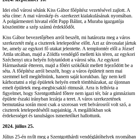
Idei első városi sétánk Kiss Gábor főépítész vezetésével zajlott. A
séta címe: A mai városkép és -szerkezet kialakulásának nyomában.
A polgármesteri hivatal előtt Papp Bálint, a Muraba igazgatója
köszöntötte a szép számú érdeklődőt.
Kiss Gábor bevezetőjében arról beszélt, mi határozta meg a város
szerkezetét még a ciszterek letelepedése előtt. Azt az útvonalat jártuk
be, amely az egykori fő utakat jelentette. A templomtér elől a József
Attila utcában, majd a Zöldfa vendéglő melletti kis téren, az egykori
Széchenyi utca helyén folytatódott a városi séta. Az egykori
Hármashatár étterem, majd a főtéri szökőkút mellett fejeződött be a
séta. A főépítész arról beszélt, hogy a város épületeit nem mai
szemmel kell megítélnünk, hanem saját korukban. Így nem kell
kárhoztatni a régi épületek helyén emelt tömbházakat, az újonnan
emelt épületek meg-megbicsakló ritmusát. Arra is felhívta a
figyelmet, hogy Szentgotthárd főtere nem igazi tér, bár a gimnázium
épülete északi irányban lezárja a teret. A város szerkezetének
bemutatása során most csak a szorosan vett belvárosról volt szó, a
ciszterek letelepedésétől napjainkig. A megállókban sok
érdekességet és tanulságos ismertetőket hallottunk.
2024. július 25.
Július 25-én nyílt meg a Szentgotthárdi vendéglátóhelyek nyomában