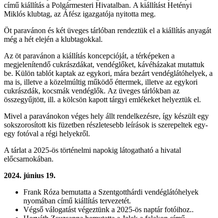
című kiállítás a Polgármesteri Hivatalban.
A kiállítást Hetényi
Miklós klubtag, az Áfész igazgatója nyitotta meg.
Öt paravánon és két üveges tárlóban rendeztük el a kiállítás anyagát
még a hét elején a klubtagokkal.
Az öt paravánon a kiállítás koncepcióját, a térképeken a
megjelenítendő cukrászdákat, vendéglőket, kávéházakat mutattuk
be. Külön tablót kaptak az egykori, mára bezárt vendéglátóhelyek, a
ma is, illetve a közelmúltig működő éttermek, illetve az egykori
cukrászdák, kocsmák vendéglők.
Az üveges tárlókban az
összegyűjtött, ill. a kölcsön kapott tárgyi emlékeket helyeztük el.
Mivel a paravánokon véges hely állt rendelkezésre, így készült egy
sokszorosított kis füzetben részletesebb leírások is szerepeltek egy-
egy fotóval a régi helyekről.
A tárlat a 2025-ös történelmi napokig látogatható a hivatal
előcsarnokában.
2024. június 19.
Frank Róza bemutatta a Szentgotthárdi vendéglátóhelyek
nyomában című kiállítás tervezetét.
Végső válogatást végeztünk a 2025-ös naptár fotóihoz..