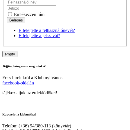
Emlékezzen rám
Elfelejtette a felhasználónevét?
Elfelejtette a jelszavát?
empty
Jöjjön, látogasson meg minket!
Friss híreinkről a Klub nyilvános
facebook-oldalán
tájékoztatjuk az érdeklődőket!
Kapcsolat a klubunkkal
Telefon: (+36) 94/380-113 (könyvtár)