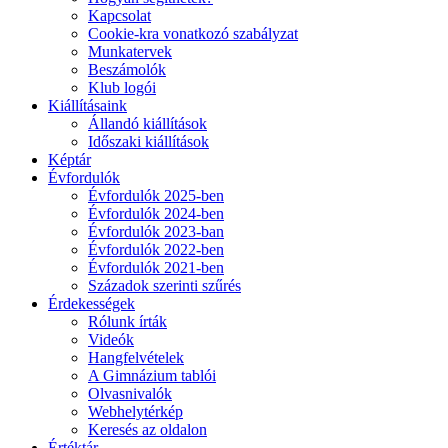
Kapcsolat
Cookie-kra vonatkozó szabályzat
Munkatervek
Beszámolók
Klub logói
Kiállításaink
Állandó kiállítások
Időszaki kiállítások
Képtár
Évfordulók
Évfordulók 2025-ben
Évfordulók 2024-ben
Évfordulók 2023-ban
Évfordulók 2022-ben
Évfordulók 2021-ben
Századok szerinti szűrés
Érdekességek
Rólunk írták
Videók
Hangfelvételek
A Gimnázium tablói
Olvasnivalók
Webhelytérkép
Keresés az oldalon
Értéktár