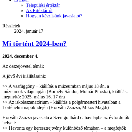
Települési értéktár
Az Értéktárról
Hogyan készítsünk javaslatot?
Részletek
2024. január 17
Mi történt 2024-ben?
2024. december 4.
Az összejövetel témái:
A jövő évi kiállításaink:
>> A vasfüggöny – kiállítás a múzeumban május 18-án, a
múzeumok világnapján (Borbély Sándor, Molnár Piroska); kiállítás-
megnyitó: 2025. május 16. 17 óra
>> Az iskolaszanatórium – kiállítás a polgármesteri hivatalban a
Történelmi napok idején (Horváth Zsuzsa, Mikos Magdi)
Horváth Zsuzsa javaslata a Szentgotthárd c. havilapba az évfordulók
helyett:
>> Havonta egy keresztrejtvény különböző témában – a megfejtők