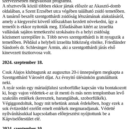
szervezésében megvalósult programra.
A résztvevők közül többen ekkor jártak először az Akasztó-domb
oldalában, a Szent Erzsébet utca végében található zsidó temetőben.
A tanárnő beszélt szentgotthárdi zsidóság létszámának alakulásáról,
amely a kiegyezést követő időszakban kezdett növekedni, így a
temetőt is ekkor nyitották meg. Előadásában kitért az izraelita
vallásúak sajátos temetkezési szokásaira és a helyi zsidóság
közismert szereplőire is. Több neves szentgotthárdi is itt nyugszik a
temetőben. Például a helybeli izraelita hitközség elnöke, Friedländer
Sándorés dr. Schlesinger Ármin, aki a szentgotthárdi járás első
kinevezett tisztiorvosa volt.
2024. szeptember 18.
Csuk Alajos klubtagunk az augusztus 20-i ünnepségen megkapta a
Szentgotthárd Városért díjat. Az évnyitó ülésünkön gratuláltunk
neki.
A nyár során egy máriaújfalusi szoborfülke kapcsán vita bontakozott
ki, hogy vajon védettek-e az út menti és más nem templomban levő
szakrális emlékek (keresztek, haranglábak, szoborfülkék).
Végiggondoltuk, hogy mit tehetünk annak érdekében, hogy ezek a
sok évtizeddel ezelőtt emelt emlékek megmaradjanak. Védetté
nyílvánításukkal kapcsolatban előtejesztést nyújtottunk be a
Kápviselőtestület elé.
2024. szeptember 10.