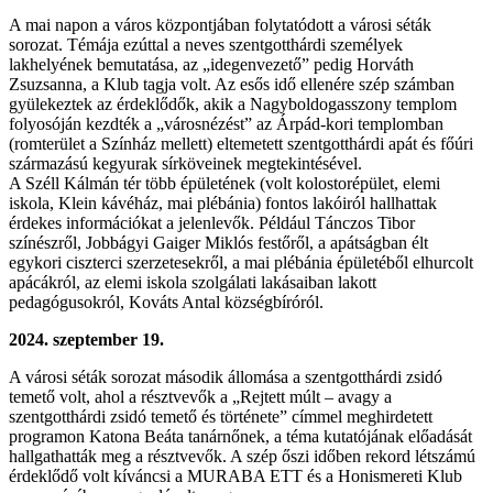
A mai napon a város központjában folytatódott a városi séták
sorozat. Témája ezúttal a neves szentgotthárdi személyek
lakhelyének bemutatása, az „idegenvezető” pedig Horváth
Zsuzsanna, a Klub tagja volt. Az esős idő ellenére szép számban
gyülekeztek az érdeklődők, akik a Nagyboldogasszony templom
folyosóján kezdték a „városnézést” az Árpád-kori templomban
(romterület a Színház mellett) eltemetett szentgotthárdi apát és főúri
származású kegyurak sírköveinek megtekintésével.
A Széll Kálmán tér több épületének (volt kolostorépület, elemi
iskola, Klein kávéház, mai plébánia) fontos lakóiról hallhattak
érdekes információkat a jelenlevők. Például Tánczos Tibor
színészről, Jobbágyi Gaiger Miklós festőről, a apátságban élt
egykori ciszterci szerzetesekről, a mai plébánia épületéből elhurcolt
apácákról, az elemi iskola szolgálati lakásaiban lakott
pedagógusokról, Kováts Antal községbíróról.
2024. szeptember 19.
A városi séták sorozat második állomása a szentgotthárdi zsidó
temető volt, ahol a résztvevők a „Rejtett múlt – avagy a
szentgotthárdi zsidó temető és története” címmel meghirdetett
programon Katona Beáta tanárnőnek, a téma kutatójának előadását
hallgathatták meg a résztvevők. A szép őszi időben rekord létszámú
érdeklődő volt kíváncsi a MURABA ETT és a Honismereti Klub