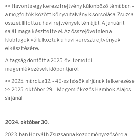
>> Havonta egy keresztrejtvény különböző témában –
a megfejtők között könyvutalvány kisorsolása. Zsuzsa
összeállította a havi rejtvények témáját. A januárit
saját maga készítette el.
Az összejövetelen a
klubtagok vállalkoztak a havi keresztrejtvények
elkészítésére.
A tagság döntött a 2025. évi temetői
megemlékezések időpontjáról:
>> 2025. március 12. - 48-as hősök sírjának felkeresése
>> 2025. október 29. - Megemlékezés Hambek Alajos
sírjánál
2024. október 30.
2023-ban Horváth Zsuzsanna kezdeményezésére a