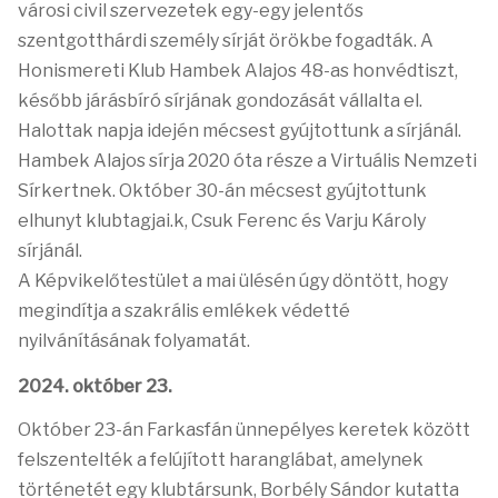
városi civil szervezetek egy-egy jelentős
szentgotthárdi személy sírját örökbe fogadták. A
Honismereti Klub Hambek Alajos 48-as honvédtiszt,
később járásbíró sírjának gondozását vállalta el.
Halottak napja idején mécsest gyújtottunk a sírjánál.
Hambek Alajos sírja 2020 óta része a Virtuális Nemzeti
Sírkertnek. Október 30-án mécsest gyújtottunk
elhunyt klubtagjai.k, Csuk Ferenc és Varju Károly
sírjánál.
A Képvikelőtestület a mai ülésén úgy döntött, hogy
megindítja a szakrális emlékek védetté
nyilvánításának folyamatát.
2024. október 23.
Október 23-án Farkasfán ünnepélyes keretek között
felszentelték a felújított haranglábat, amelynek
történetét egy klubtársunk, Borbély Sándor kutatta