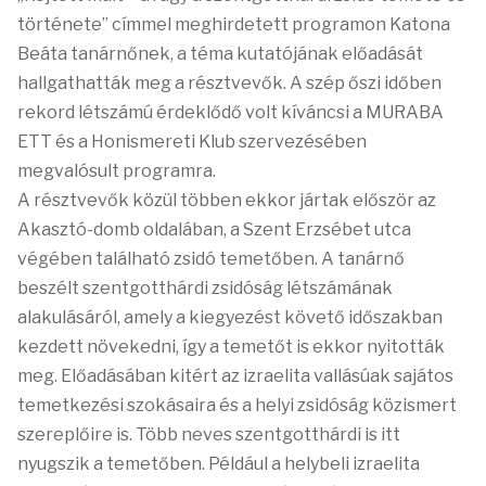
története” címmel meghirdetett programon Katona
Beáta tanárnőnek, a téma kutatójának előadását
hallgathatták meg a résztvevők. A szép őszi időben
rekord létszámú érdeklődő volt kíváncsi a MURABA
ETT és a Honismereti Klub szervezésében
megvalósult programra.
A résztvevők közül többen ekkor jártak először az
Akasztó-domb oldalában, a Szent Erzsébet utca
végében található zsidó temetőben. A tanárnő
beszélt szentgotthárdi zsidóság létszámának
alakulásáról, amely a kiegyezést követő időszakban
kezdett növekedni, így a temetőt is ekkor nyitották
meg. Előadásában kitért az izraelita vallásúak sajátos
temetkezési szokásaira és a helyi zsidóság közismert
szereplőire is. Több neves szentgotthárdi is itt
nyugszik a temetőben. Például a helybeli izraelita