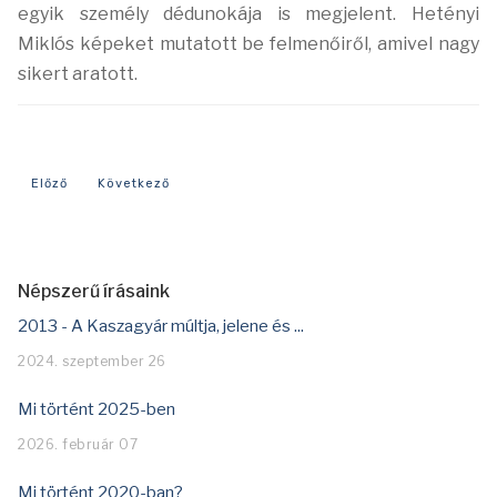
egyik
személy dédunokája is megjelent. Hetényi
Miklós képeket mutatott be felmenőiről, amivel
nagy
sikert aratott.
Előző cikk: Mi történt 2025-ben
Következő cikk: Mi történt 2023-ban?
Előző
Következő
Népszerű írásaink
2013 - A Kaszagyár múltja, jelene és ...
2024. szeptember 26
Mi történt 2025-ben
2026. február 07
Mi történt 2020-ban?