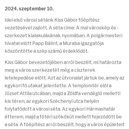
2024. szeptember 10.
Idei első városi sétánk Kiss Gábor főépítész
vezetésével zajlott. A séta címe: A mai városkép és -
szerkezet kialakulásának nyomában. A polgármesteri
hivatal előtt Papp Bálint, a Muraba igazgatója
köszöntötte a szép számú érdeklődőt.
Kiss Gábor bevezetőjében arról beszélt, mi határozta
meg a város szerkezetét még a ciszterek
letelepedése előtt. Azt az útvonalat jártuk be, amely az
egykori fő utakat jelentette. A templomtér elől a
József Attila utcában, majd a Zöldfa vendéglő melletti
kis téren, az egykori Széchenyi utca helyén
folytatódott a városi séta. Az egykori Hármashatár
étterem, majd a főtéri szökőkút mellett fejeződött be
a séta. A főépítész arról beszélt, hogy a város épületeit