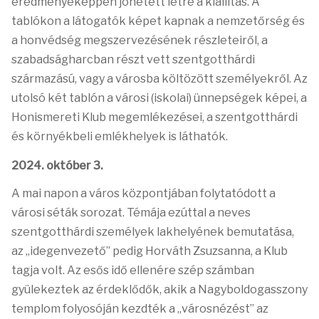
eredményeképpen jöhetett létre a kiállítás. A
tablókon a látogatók képet kapnak a nemzetőrség és
a honvédség megszervezésének részleteiről, a
szabadságharcban részt vett szentgotthárdi
származású, vagy a városba költözött személyekről. Az
utolsó két tablón a városi (iskolai) ünnepségek képei, a
Honismereti Klub megemlékezései, a szentgotthárdi
és környékbeli emlékhelyek is láthatók.
2024. október 3.
A mai napon a város központjában folytatódott a
városi séták sorozat. Témája ezúttal a neves
szentgotthárdi személyek lakhelyének bemutatása,
az „idegenvezető” pedig Horváth Zsuzsanna, a Klub
tagja volt. Az esős idő ellenére szép számban
gyülekeztek az érdeklődők, akik a Nagyboldogasszony
templom folyosóján kezdték a „városnézést” az