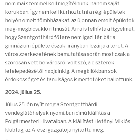
nem mai szemmel kell megítélnünk, hanem saját
korukban. Így nem kell kárhoztatni a régi épületek
helyén emelt tömbházakat, az újonnan emelt épületek
meg-megbicsakló ritmusát. Arra is felhívta a figyelmet,
hogy Szentgotthárd főtere nem igazi tér, bár a
gimnázium épülete északi irányban lezárja a teret. A
város szerkezetének bemutatása során most csak a
szorosan vett belvárosról volt szó, a ciszterek
letelepedésétől napjainkig. A megállókban sok
érdekességet és tanulságos ismertetőket hallottunk.
2024. július 25.
Július 25-én nyílt meg a Szentgotthárdi
vendéglátóhelyek nyomában című kiállítás a
Polgármesteri Hivatalban.
A kiállítást Hetényi Miklós
klubtag, az Áfész igazgatója nyitotta meg.