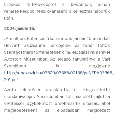
Érdekes feltételezésről is beszámolt, Simon
remete
későbbi felbukkanásáról a keresztes háborúk
után.
2024. január 16.
„A múltnak kútja” című sorozatunk január 16-án indult
Horváth Zsuzsanna: Kérdőjelek és
fehér foltok
Szentgotthárd történetében című előadásával a Pável
Ágoston Múzeumban. Az előadó
tanulmánya a Vasi
Szemlében is megjelent:
https://epa.oszk.hu/03300/03366/00136/pdf/EPA03366
201.pdf
Azóta jelentősen
átalakította és kiegészítette
mondanivalóját. A múzeumban telt ház előtt zajlott a
vetítéssel
egybekötött érdekfeszítő előadás, ahol
meglepetésként az előadásban megidézett