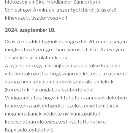
hitközség elnöke, Friedländer Sándorés dr.
Schlesinger Ármin, aki a szentgotthárdi járás első
kinevezett tisztiorvosa volt.
2024. szeptember 18.
Csuk Alajos klubtagunk az augusztus 20-i ünnepségen
megkapta a Szentgotthárd Városért díjat. Az évnyitó
ülésünkön gratuláltunk neki.
A nyár során egy máriaújfalusi szoborfülke kapcsán
vita bontakozott ki, hogy vajon védettek-e az út menti
és más nem templomban levő szakrális emlékek
(keresztek, haranglábak, szoborfülkék).
Végiggondoltuk, hogy mit tehetünk annak érdekében,
hogy ezek a sok évtizeddel ezelőtt emelt emlékek
megmaradjanak. Védetté nyílvánításukkal
kapcsolatban előtejesztést nyújtottunk be a
Kápviselőtestület elé.