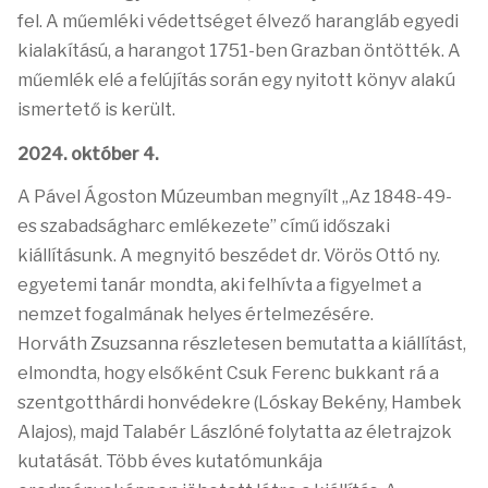
fel. A műemléki védettséget élvező harangláb egyedi
kialakítású, a harangot 1751-ben Grazban öntötték. A
műemlék elé a felújítás során egy nyitott könyv alakú
ismertető is került.
2024. október 4.
A Pável Ágoston Múzeumban megnyílt „Az 1848-49-
es szabadságharc emlékezete” című időszaki
kiállításunk. A megnyitó beszédet dr. Vörös Ottó ny.
egyetemi tanár mondta, aki felhívta a figyelmet a
nemzet fogalmának helyes értelmezésére.
Horváth Zsuzsanna részletesen bemutatta a kiállítást,
elmondta, hogy elsőként Csuk Ferenc bukkant rá a
szentgotthárdi honvédekre (Lóskay Bekény, Hambek
Alajos), majd Talabér Lászlóné folytatta az életrajzok
kutatását. Több éves kutatómunkája