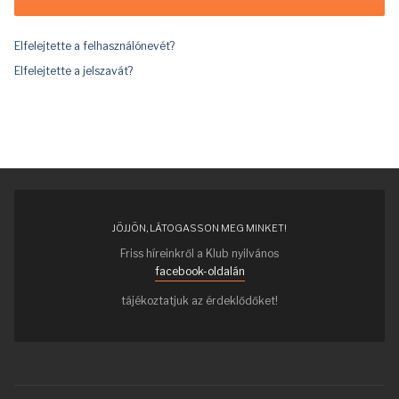
Elfelejtette a felhasználónevét?
Elfelejtette a jelszavát?
JÖJJÖN, LÁTOGASSON MEG MINKET!
Friss híreinkről a Klub nyilvános
facebook-oldalán
tájékoztatjuk az érdeklődőket!