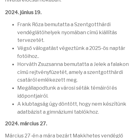
2024. június 19.
Frank Róza bemutatta a Szentgotthárdi
vendéglátóhelyek nyomában című kiállítás
tervezetét.
Végső válogatást végeztünk a 2025-ös naptár
fotóihoz..
Horváth Zsuzsanna bemutatta a Jelek a falakon
című rejtvényfüzetét, amely a szentgotthárdi
csatáról emlékezett meg.
Megállapodtunk a városi séták témáiról és
időpontjairól.
A klubtagság úgy döntött, hogy nem készítünk
adatbázist a gimnáziumi tablókhoz.
2024. március 27.
Március 27-én a mára bezárt Makkhetes vendéglő