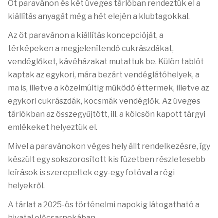
Öt paravánon és két üveges tárlóban rendeztük el a
kiállítás anyagát még a hét elején a klubtagokkal.
Az öt paravánon a kiállítás koncepcióját, a
térképeken a megjelenítendő cukrászdákat,
vendéglőket, kávéházakat mutattuk be. Külön tablót
kaptak az egykori, mára bezárt vendéglátóhelyek, a
ma is, illetve a közelmúltig működő éttermek, illetve az
egykori cukrászdák, kocsmák vendéglők.
Az üveges
tárlókban az összegyűjtött, ill. a kölcsön kapott tárgyi
emlékeket helyeztük el.
Mivel a paravánokon véges hely állt rendelkezésre, így
készült egy sokszorosított kis füzetben részletesebb
leírások is szerepeltek egy-egy fotóval a régi
helyekről.
A tárlat a 2025-ös történelmi napokig látogatható a
hivatal előcsarnokában.