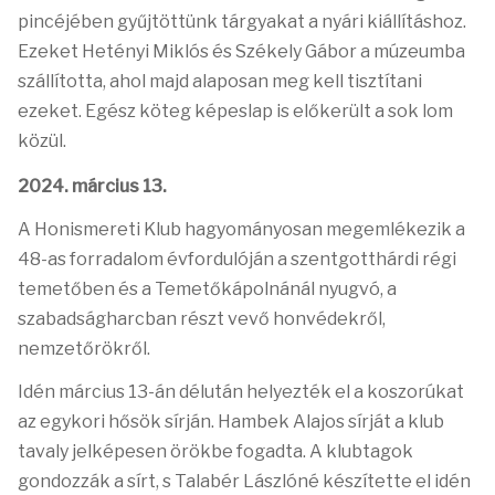
pincéjében gyűjtöttünk tárgyakat a nyári kiállításhoz.
Ezeket Hetényi Miklós és Székely Gábor a múzeumba
szállította, ahol majd alaposan meg kell tisztítani
ezeket. Egész köteg képeslap is előkerült a sok lom
közül.
2024. március 13.
A Honismereti Klub hagyományosan megemlékezik a
48-as forradalom évfordulóján a szentgotthárdi régi
temetőben és a Temetőkápolnánál nyugvó, a
szabadságharcban részt vevő honvédekről,
nemzetőrökről.
Idén március 13-án délután helyezték el a koszorúkat
az egykori hősök sírján. Hambek Alajos sírját a klub
tavaly jelképesen örökbe fogadta. A klubtagok
gondozzák a sírt, s Talabér Lászlóné készítette el idén