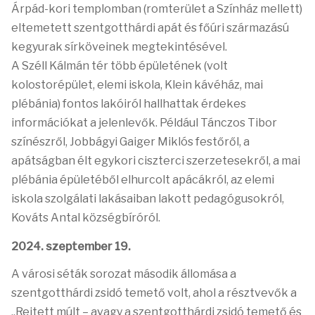
Árpád-kori templomban (romterület a Színház mellett)
eltemetett szentgotthárdi apát és főúri származású
kegyurak sírköveinek megtekintésével.
A Széll Kálmán tér több épületének (volt
kolostorépület, elemi iskola, Klein kávéház, mai
plébánia) fontos lakóiról hallhattak érdekes
információkat a jelenlevők. Például Tánczos Tibor
színészről, Jobbágyi Gaiger Miklós festőről, a
apátságban élt egykori ciszterci szerzetesekről, a mai
plébánia épületéből elhurcolt apácákról, az elemi
iskola szolgálati lakásaiban lakott pedagógusokról,
Kováts Antal községbíróról.
2024. szeptember 19.
A városi séták sorozat második állomása a
szentgotthárdi zsidó temető volt, ahol a résztvevők a
„Rejtett múlt – avagy a szentgotthárdi zsidó temető és