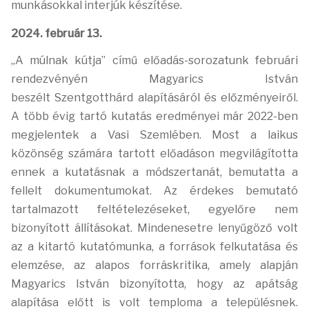
munkásokkal interjúk készítése.
2024. február 13.
„A múlnak kútja” című előadás-sorozatunk februári
rendezvényén Magyarics István
beszélt
Szentgotthárd alapításáról és előzményeiről.
A több évig tartó kutatás eredményei már 2022-
ben
megjelentek a Vasi Szemlében. Most a laikus
közönség számára tartott előadáson
megvilágította
ennek a kutatásnak a módszertanát, bemutatta a
fellelt dokumentumokat. Az
érdekes bemutató
tartalmazott feltételezéseket, egyelőre nem
bizonyított állításokat.
Mindenesetre lenyűgöző volt
az a kitartó kutatómunka, a források felkutatása és
elemzése, az
alapos forráskritika, amely alapján
Magyarics István bizonyította, hogy az apátság
alapítása
előtt is volt temploma a településnek.