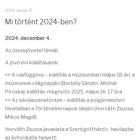
2024. január 17
Mi történt 2024-ben?
2024. december 4.
Az összejövetel témái:
A jövő évi kiállításaink:
>> A vasfüggöny – kiállítás a múzeumban május 18-án, a
múzeumok világnapján (Borbély Sándor, Molnár
Piroska); kiállítás-megnyitó: 2025. május 16. 17 óra
>> Az iskolaszanatórium – kiállítás a polgármesteri
hivatalban a Történelmi napok idején (Horváth Zsuzsa,
Mikos Magdi)
Horváth Zsuzsa javaslata a Szentgotthárd c. havilapba
az évfordulók helyett: