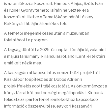
is az emlékezés koszorúit. Hambek Alajos, Szüts Iván
és Koller György temetői sírján helyezték el a
koszorúkat, illetve a Temetőkápolnánál Lóskay
Bekény sírtáblájánál emlékeztek.
A temetői megemlékezés után a múzeumban
folytatódott a program.
A tagság döntött a 2025-ös naptár témájáról, valamint
a májusi tanulmányi kirándulásról, ahol Lenti értéktári
emlékeit nézik meg.
A kaszagyárral kapcsolatos nemzetközi projektről
Kiss Gábor főépítész és dr. Dobos Adrienn
projektfelelős adott tájékoztatást. Az önkormányzat a
könyvtárral köt partnerségi megállapodást. Klubunk
feladata az ipartörténeti emlékekhez kapcsolódó
információk összegyűjtése, egykori kaszagyári