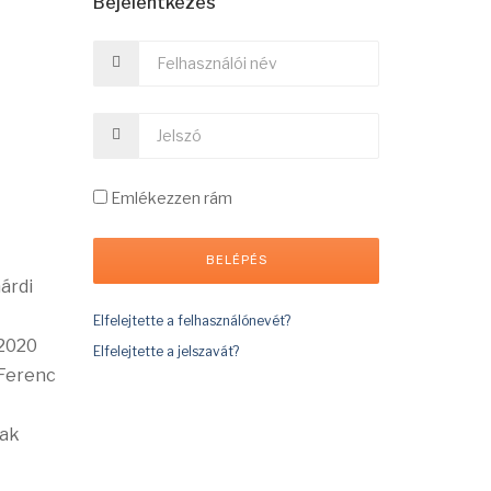
Bejelentkezés
Emlékezzen rám
árdi
Elfelejtette a felhasználónevét?
 2020
Elfelejtette a jelszavát?
 Ferenc
nak