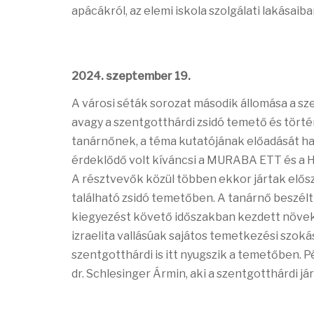
apácákról, az elemi iskola szolgálati lakásai
2024. szeptember 19.
A városi séták sorozat második állomása a sze
avagy a szentgotthárdi zsidó temető és tör
tanárnőnek, a téma kutatójának előadását ha
érdeklődő volt kíváncsi a MURABA ETT és a 
A résztvevők közül többen ekkor jártak elős
található zsidó temetőben. A tanárnő beszélt
kiegyezést követő időszakban kezdett növeked
izraelita vallásúak sajátos temetkezési szokás
szentgotthárdi is itt nyugszik a temetőben. Pé
dr. Schlesinger Ármin, aki a szentgotthárdi jár