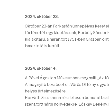
2024. október 23.
Október 23-án Farkasfán ünnepélyes keretek 
történetét egy klubtársunk, Borbély Sándor 
kialakítású, a harangot 1751-ben Grazban öntö
ismertető is került.
2024. október 4.
A Pável Ágoston Múzeumban megnyílt „Az 184
A megnyitó beszédet dr. Vörös Ottó ny. egyet
helyes értelmezésére.
Horváth Zsuzsanna részletesen bemutatta a ki
szentgotthárdi honvédekre (Lóskay Bekény, H