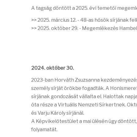
A tagság döntött a 2025. évi temetői megeml
>> 2025. március 12. - 48-as hősök sírjának f
>> 2025. október 29. - Megemlékezés Hambek 
2024. október 30.
2023-ban Horváth Zsuzsanna kezdeményezésér
személy sírját örökbe fogadták. A Honismeret
sírjának gondozását vállalta el. Halottak napj
óta része a Virtuális Nemzeti Sírkertnek. Ok
és Varju Károly sírjánál.
A Képvikelőtestület a mai ülésén úgy döntött
folyamatát.