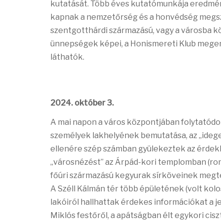
kutatását. Több éves kutatómunkája eredmény
kapnak a nemzetőrség és a honvédség megsze
szentgotthárdi származású, vagy a városba köl
ünnepségek képei, a Honismereti Klub megem
láthatók.
2024. október 3.
A mai napon a város központjában folytatódot
személyek lakhelyének bemutatása, az „idegen
ellenére szép számban gyülekeztek az érdek
„városnézést” az Árpád-kori templomban (rom
főúri származású kegyurak sírköveinek megt
A Széll Kálmán tér több épületének (volt kolos
lakóiról hallhattak érdekes információkat a j
Miklós festőről, a apátságban élt egykori cisz