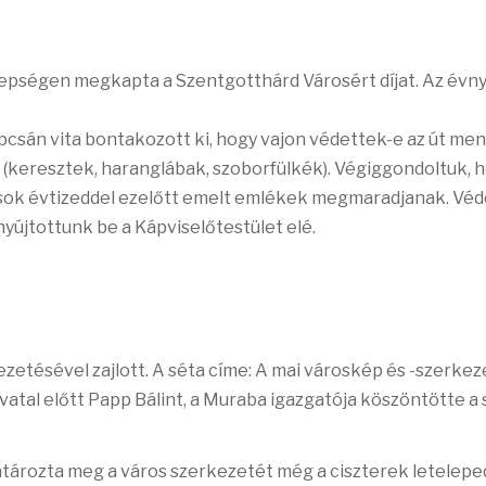
nepségen megkapta a Szentgotthárd Városért díjat. Az évny
pcsán vita bontakozott ki, hogy vajon védettek-e az út men
(keresztek, haranglábak, szoborfülkék). Végiggondoltuk, 
sok évtizeddel ezelőtt emelt emlékek megmaradjanak. Véd
yújtottunk be a Kápviselőtestület elé.
vezetésével zajlott. A séta címe: A mai városkép és -szerkez
atal előtt Papp Bálint, a Muraba igazgatója köszöntötte a
határozta meg a város szerkezetét még a ciszterek letelep