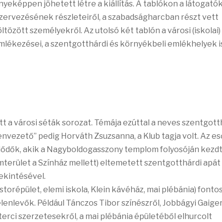
eképpen jöhetett létre a kiállítás. A tablókon a látogató
rvezésének részleteiről, a szabadságharcban részt vett
tözött személyekről. Az utolsó két tablón a városi (iskolai)
lékezései, a szentgotthárdi és környékbeli emlékhelyek i
t a városi séták sorozat. Témája ezúttal a neves szentgott
vezető” pedig Horváth Zsuzsanna, a Klub tagja volt. Az es
lődők, akik a Nagyboldogasszony templom folyosóján kezd
terület a Színház mellett) eltemetett szentgotthárdi apát
ekintésével.
torépület, elemi iskola, Klein kávéház, mai plébánia) fonto
elenlevők. Például Tánczos Tibor színészről, Jobbágyi Gaige
terci szerzetesekről, a mai plébánia épületéből elhurcolt