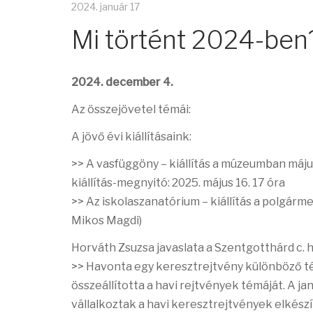
2024. január 17
Mi történt 2024-ben
2024. december 4.
Az összejövetel témái:
A jövő évi kiállításaink:
>> A vasfüggöny – kiállítás a múzeumban máju
kiállítás-megnyitó: 2025. május 16. 17 óra
>> Az iskolaszanatórium – kiállítás a polgárm
Mikos Magdi)
Horváth Zsuzsa javaslata a Szentgotthárd c. h
>> Havonta egy keresztrejtvény különböző té
összeállította a havi rejtvények témáját. A ja
vállalkoztak a havi keresztrejtvények elkész