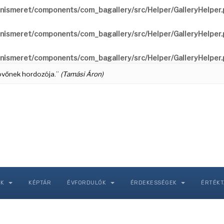
nismeret/components/com_bagallery/src/Helper/GalleryHelper
nismeret/components/com_bagallery/src/Helper/GalleryHelper
nismeret/components/com_bagallery/src/Helper/GalleryHelper
 jövőnek hordozója.”
(Tamási Áron)
NK
KÉPTÁR
ÉVFORDULÓK
ÉRDEKESSÉGEK
ÉRTÉK