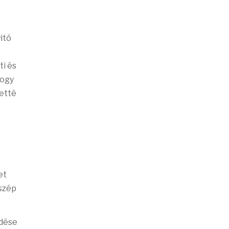
itó
ti és
hogy
etté
et
 szép
edése