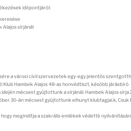
ékezések időpontjáról:
elkeresése
Alajos sírjánál
e a városi civil szervezetek egy-egy jelentős szentgotth
i Klub Hambek Alajos 48-as honvédtiszt, később járásbíró
a idején mécsest gyújtottunk a sírjánál. Hambek Alajos sírja
tóber 30-án mécsest gyújtottunk elhunyt klubtagjai.k, Csuk
, hogy megindítja a szakrális emlékek védetté nyilvánításá