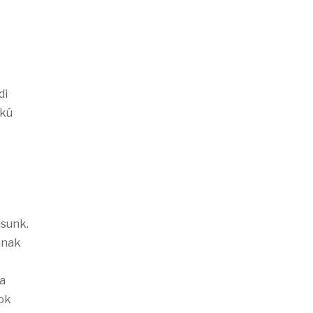
di
akú
ásunk.
ának
 a
zok