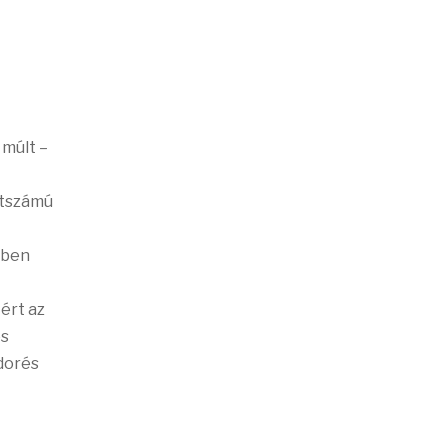
 múlt –
étszámú
ében
ért az
es
ndorés