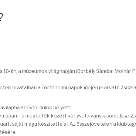
?
s 18-án, a múzeumok világnapján (Borbély Sándor, Molnár Pi
esteri hivatalban a Történelmi napok idején (Horváth Zsuzsa
avilapba az évfordulók helyett:
mában – a megfejtők között könyvutalvány kisorsolása. Z
nuárit saját maga készítette el.
Az összejövetelen a klubtag
ítésére.