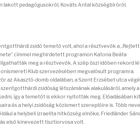
ban lakott pedagógusokról, Kováts Antal községbíróról.
ntgotthárdi zsidó temető volt, ahol a résztvevők a „Rejtett
ténete” címmel meghirdetett programon Katona Beáta
llgathatták meg a résztvevők. A szép őszi időben rekord l
Honismereti Klub szervezésében megvalósult programra.
zör az Akasztó-domb oldalában, a Szent Erzsébet utca vég
 szentgotthárdi zsidóság létszámának alakulásáról, amely a
ni, így a temetőt is ekkor nyitották meg. Előadásában kit
aira és a helyi zsidóság közismert szereplőire is. Több nev
ldául a helybeli izraelita hitközség elnöke, Friedländer Sá
ás első kinevezett tisztiorvosa volt.