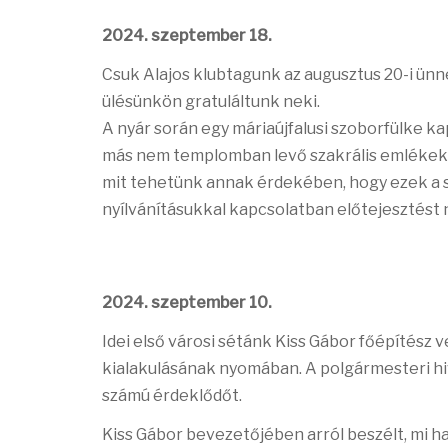
2024. szeptember 18.
Csuk Alajos klubtagunk az augusztus 20-i ün
ülésünkön gratuláltunk neki.
A nyár során egy máriaújfalusi szoborfülke ka
más nem templomban levő szakrális emlékek 
mit tehetünk annak érdekében, hogy ezek a 
nyílvánításukkal kapcsolatban előtejesztést n
2024. szeptember 10.
Idei első városi sétánk Kiss Gábor főépítész 
kialakulásának nyomában. A polgármesteri hiv
számú érdeklődőt.
Kiss Gábor bevezetőjében arról beszélt, mi 