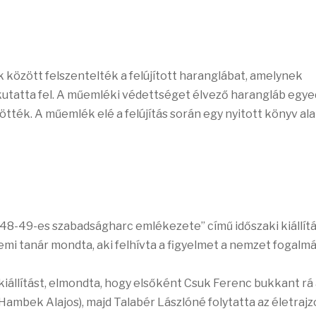
között felszentelték a felújított haranglábat, amelynek
kutatta fel. A műemléki védettséget élvező harangláb egye
tték. A műemlék elé a felújítás során egy nyitott könyv al
8-49-es szabadságharc emlékezete” című időszaki kiállít
emi tanár mondta, aki felhívta a figyelmet a nemzet fogalm
állítást, elmondta, hogy elsőként Csuk Ferenc bukkant rá
ambek Alajos), majd Talabér Lászlóné folytatta az életraj