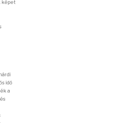
k képet
s
hárdi
ős idő
ték a
 és
s
r