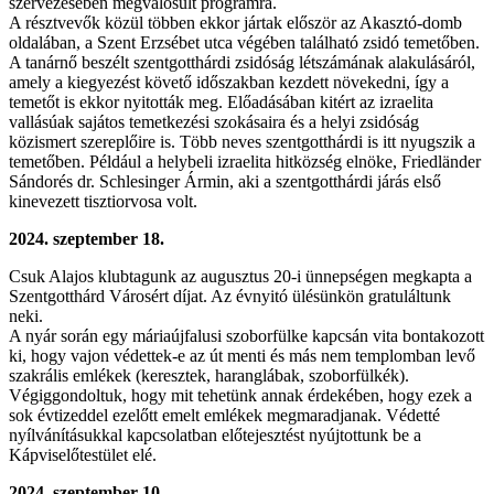
szervezésében megvalósult programra.
A résztvevők közül többen ekkor jártak először az Akasztó-domb
oldalában, a Szent Erzsébet utca végében található zsidó temetőben.
A tanárnő beszélt szentgotthárdi zsidóság létszámának alakulásáról,
amely a kiegyezést követő időszakban kezdett növekedni, így a
temetőt is ekkor nyitották meg. Előadásában kitért az izraelita
vallásúak sajátos temetkezési szokásaira és a helyi zsidóság
közismert szereplőire is. Több neves szentgotthárdi is itt nyugszik a
temetőben. Például a helybeli izraelita hitközség elnöke, Friedländer
Sándorés dr. Schlesinger Ármin, aki a szentgotthárdi járás első
kinevezett tisztiorvosa volt.
2024. szeptember 18.
Csuk Alajos klubtagunk az augusztus 20-i ünnepségen megkapta a
Szentgotthárd Városért díjat. Az évnyitó ülésünkön gratuláltunk
neki.
A nyár során egy máriaújfalusi szoborfülke kapcsán vita bontakozott
ki, hogy vajon védettek-e az út menti és más nem templomban levő
szakrális emlékek (keresztek, haranglábak, szoborfülkék).
Végiggondoltuk, hogy mit tehetünk annak érdekében, hogy ezek a
sok évtizeddel ezelőtt emelt emlékek megmaradjanak. Védetté
nyílvánításukkal kapcsolatban előtejesztést nyújtottunk be a
Kápviselőtestület elé.
2024. szeptember 10.