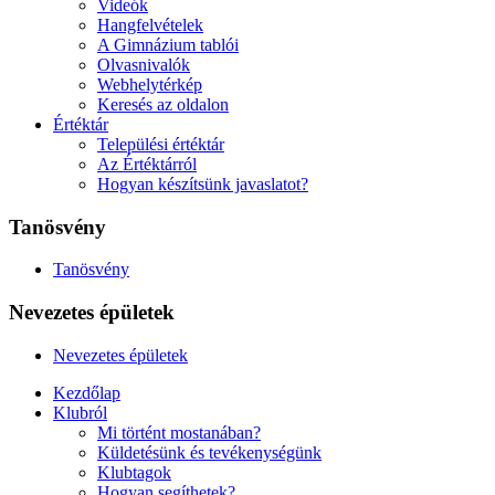
Videók
Hangfelvételek
A Gimnázium tablói
Olvasnivalók
Webhelytérkép
Keresés az oldalon
Értéktár
Települési értéktár
Az Értéktárról
Hogyan készítsünk javaslatot?
Tanösvény
Tanösvény
Nevezetes épületek
Nevezetes épületek
Kezdőlap
Klubról
Mi történt mostanában?
Küldetésünk és tevékenységünk
Klubtagok
Hogyan segíthetek?