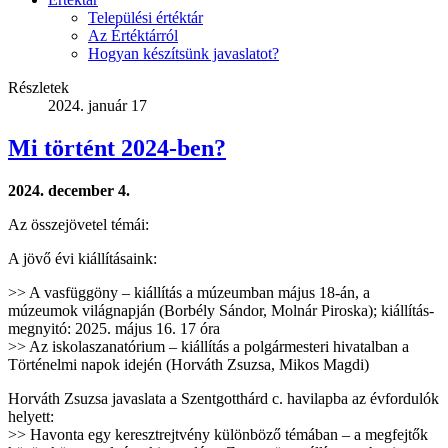
Települési értéktár
Az Értéktárról
Hogyan készítsünk javaslatot?
Részletek
2024. január 17
Mi történt 2024-ben?
2024. december 4.
Az összejövetel témái:
A jövő évi kiállításaink:
>> A vasfüggöny – kiállítás a múzeumban május 18-án, a
múzeumok világnapján (Borbély Sándor, Molnár Piroska); kiállítás-
megnyitó: 2025. május 16. 17 óra
>> Az iskolaszanatórium – kiállítás a polgármesteri hivatalban a
Történelmi napok idején (Horváth Zsuzsa, Mikos Magdi)
Horváth Zsuzsa javaslata a Szentgotthárd c. havilapba az évfordulók
helyett:
>> Havonta egy keresztrejtvény különböző témában – a megfejtők