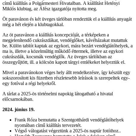
című kiállítás a Polgármesteri Hivatalban.
A kiállítást Hetényi
Miklós klubtag, az Áfész igazgatója nyitotta meg.
Öt paravánon és két üveges tárlóban rendeztük el a kiállítás anyagát
még a hét elején a klubtagokkal.
Az öt paravánon a kiállítás koncepcióját, a térképeken a
megjelenítendő cukrászdákat, vendéglőket, kávéházakat mutattuk
be. Külön tablót kaptak az egykori, mára bezárt vendéglátóhelyek, a
ma is, illetve a közelmúltig működő éttermek, illetve az egykori
cukrászdák, kocsmák vendéglők.
Az üveges tárlókban az
összegyűjtött, ill. a kölcsön kapott tárgyi emlékeket helyeztük el.
Mivel a paravánokon véges hely állt rendelkezésre, így készült egy
sokszorosított kis füzetben részletesebb leírások is szerepeltek egy-
egy fotóval a régi helyekről.
A tárlat a 2025-ös történelmi napokig látogatható a hivatal
előcsarnokában.
2024. június 19.
Frank Róza bemutatta a Szentgotthárdi vendéglátóhelyek
nyomában című kiállítás tervezetét.
Végső válogatást végeztünk a 2025-ös naptár fotóihoz..