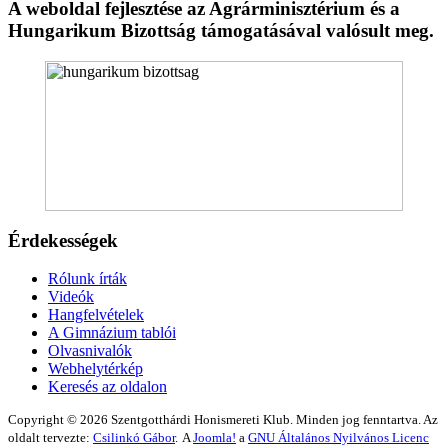
A weboldal fejlesztése az Agrárminisztérium és a
Hungarikum Bizottság támogatásával valósult meg.
Érdekességek
Rólunk írták
Videók
Hangfelvételek
A Gimnázium tablói
Olvasnivalók
Webhelytérkép
Keresés az oldalon
Copyright © 2026 Szentgotthárdi Honismereti Klub. Minden jog fenntartva. Az
oldalt tervezte:
Csilinkó Gábor
.
A
Joomla!
a
GNU Általános Nyilvános Licenc