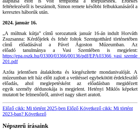
alapítása
előtt is volt temploma a településnek. Érdekes
feltételezésről is beszámolt, Simon remete
későbbi felbukkanásáról a
keresztes háborúk után.
2024. január 16.
„A múltnak kútja” című sorozatunk január 16-án indult Horváth
Zsuzsanna: Kérdőjelek és
fehér foltok Szentgotthárd történetében
című előadásával a Pável Ágoston Múzeumban. Az
előadó
tanulmánya a Vasi Szemlében is megjelent:
https://epa.oszk.hu/03300/03366/00136/pdf/EPA03366_vasi_szeml
201.pdf
Azóta jelentősen
átalakította és kiegészítette mondanivalóját. A
múzeumban telt ház előtt zajlott a vetítéssel
egybekötött érdekfeszítő
előadás, ahol meglepetésként az előadásban megidézett
egyik
személy dédunokája is megjelent. Hetényi Miklós képeket
mutatott be felmenőiről, amivel
nagy sikert aratott.
Előző cikk: Mi történt 2025-ben
Előző
Következő cikk: Mi történt
2023-ban?
Következő
Népszerű írásaink