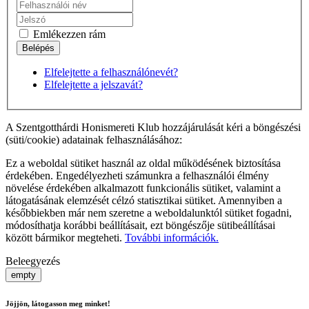
Emlékezzen rám
Elfelejtette a felhasználónevét?
Elfelejtette a jelszavát?
A Szentgotthárdi Honismereti Klub hozzájárulását kéri a böngészési
(süti/cookie) adatainak felhasználásához:
Ez a weboldal sütiket használ az oldal működésének biztosítása
érdekében. Engedélyezheti számunkra a felhasználói élmény
növelése érdekében alkalmazott funkcionális sütiket, valamint a
látogatásának elemzését célzó statisztikai sütiket. Amennyiben a
későbbiekben már nem szeretne a weboldalunktól sütiket fogadni,
módosíthatja korábbi beállításait, ezt böngészője sütibeállításai
között bármikor megteheti.
További információk.
Beleegyezés
empty
Jöjjön, látogasson meg minket!