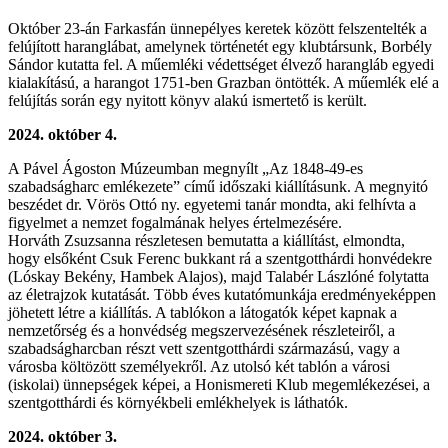
Október 23-án Farkasfán ünnepélyes keretek között felszentelték a
felújított haranglábat, amelynek történetét egy klubtársunk, Borbély
Sándor kutatta fel. A műemléki védettséget élvező harangláb egyedi
kialakítású, a harangot 1751-ben Grazban öntötték. A műemlék elé a
felújítás során egy nyitott könyv alakú ismertető is került.
2024. október 4.
A Pável Ágoston Múzeumban megnyílt „Az 1848-49-es
szabadságharc emlékezete” című időszaki kiállításunk. A megnyitó
beszédet dr. Vörös Ottó ny. egyetemi tanár mondta, aki felhívta a
figyelmet a nemzet fogalmának helyes értelmezésére.
Horváth Zsuzsanna részletesen bemutatta a kiállítást, elmondta,
hogy elsőként Csuk Ferenc bukkant rá a szentgotthárdi honvédekre
(Lóskay Bekény, Hambek Alajos), majd Talabér Lászlóné folytatta
az életrajzok kutatását. Több éves kutatómunkája eredményeképpen
jöhetett létre a kiállítás. A tablókon a látogatók képet kapnak a
nemzetőrség és a honvédség megszervezésének részleteiről, a
szabadságharcban részt vett szentgotthárdi származású, vagy a
városba költözött személyekről. Az utolsó két tablón a városi
(iskolai) ünnepségek képei, a Honismereti Klub megemlékezései, a
szentgotthárdi és környékbeli emlékhelyek is láthatók.
2024. október 3.