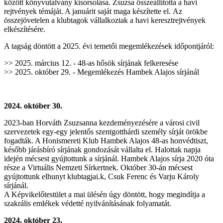
között könyvutalvány kisorsolása. Zsuzsa összeállította a havi
rejtvények témáját. A januárit saját maga készítette el.
Az
összejövetelen a klubtagok vállalkoztak a havi keresztrejtvények
elkészítésére.
A tagság döntött a 2025. évi temetői megemlékezések időpontjáról:
>> 2025. március 12. - 48-as hősök sírjának felkeresése
>> 2025. október 29. - Megemlékezés Hambek Alajos sírjánál
2024. október 30.
2023-ban Horváth Zsuzsanna kezdeményezésére a városi civil
szervezetek egy-egy jelentős szentgotthárdi személy sírját örökbe
fogadták. A Honismereti Klub Hambek Alajos 48-as honvédtiszt,
később járásbíró sírjának gondozását vállalta el. Halottak napja
idején mécsest gyújtottunk a sírjánál. Hambek Alajos sírja 2020 óta
része a Virtuális Nemzeti Sírkertnek. Október 30-án mécsest
gyújtottunk elhunyt klubtagjai.k, Csuk Ferenc és Varju Károly
sírjánál.
A Képvikelőtestület a mai ülésén úgy döntött, hogy megindítja a
szakrális emlékek védetté nyilvánításának folyamatát.
2024. október 23.