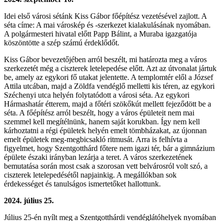
Idei első városi sétánk Kiss Gábor főépítész vezetésével zajlott. A
séta címe: A mai városkép és -szerkezet kialakulásának nyomában.
A polgármesteri hivatal előtt Papp Bálint, a Muraba igazgatója
köszöntötte a szép számú érdeklődőt.
Kiss Gábor bevezetőjében arról beszélt, mi határozta meg a város
szerkezetét még a ciszterek letelepedése előtt. Azt az útvonalat jártuk
be, amely az egykori fő utakat jelentette. A templomtér elől a József
Attila utcában, majd a Zöldfa vendéglő melletti kis téren, az egykori
Széchenyi utca helyén folytatódott a városi séta. Az egykori
Hármashatár étterem, majd a főtéri szökőkút mellett fejeződött be a
séta. A főépítész arról beszélt, hogy a város épületeit nem mai
szemmel kell megítélnünk, hanem saját korukban. Így nem kell
kárhoztatni a régi épületek helyén emelt tömbházakat, az újonnan
emelt épületek meg-megbicsakló ritmusát. Arra is felhívta a
figyelmet, hogy Szentgotthárd főtere nem igazi tér, bár a gimnázium
épülete északi irányban lezárja a teret. A város szerkezetének
bemutatása során most csak a szorosan vett belvárosról volt szó, a
ciszterek letelepedésétől napjainkig. A megállókban sok
érdekességet és tanulságos ismertetőket hallottunk.
2024. július 25.
Július 25-én nyílt meg a Szentgotthárdi vendéglátóhelyek nyomában