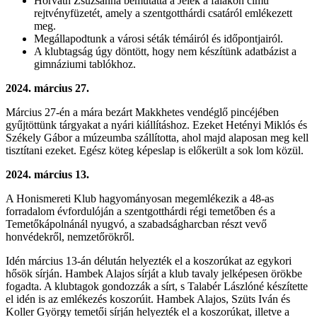
Horváth Zsuzsanna bemutatta a Jelek a falakon című
rejtvényfüzetét, amely a szentgotthárdi csatáról emlékezett
meg.
Megállapodtunk a városi séták témáiról és időpontjairól.
A klubtagság úgy döntött, hogy nem készítünk adatbázist a
gimnáziumi tablókhoz.
2024. március 27.
Március 27-én a mára bezárt Makkhetes vendéglő pincéjében
gyűjtöttünk tárgyakat a nyári kiállításhoz. Ezeket Hetényi Miklós és
Székely Gábor a múzeumba szállította, ahol majd alaposan meg kell
tisztítani ezeket. Egész köteg képeslap is előkerült a sok lom közül.
2024. március 13.
A Honismereti Klub hagyományosan megemlékezik a 48-as
forradalom évfordulóján a szentgotthárdi régi temetőben és a
Temetőkápolnánál nyugvó, a szabadságharcban részt vevő
honvédekről, nemzetőrökről.
Idén március 13-án délután helyezték el a koszorúkat az egykori
hősök sírján. Hambek Alajos sírját a klub tavaly jelképesen örökbe
fogadta. A klubtagok gondozzák a sírt, s Talabér Lászlóné készítette
el idén is az emlékezés koszorúit. Hambek Alajos, Szüts Iván és
Koller György temetői sírján helyezték el a koszorúkat, illetve a