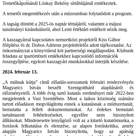
Temetőkápolnánál Lóskay Bekény sírtáblájánál emlékeztek.
A temetői megemlékezés után a múzeumban folytatódott a program.
A tagság döntött a 2025-ös naptár témájáról, valamint a májusi
tanulmányi kirándulásról, ahol Lenti értéktári emlékeit nézik meg.
A kaszagyárral kapcsolatos nemzetközi projektről Kiss Gábor
főépítész és dr. Dobos Adrienn projektfelelős adott tájékoztatást. Az
önkormányzat a könyvtárral köt partnerségi megállapodást. Klubunk
feladata az ipartörténeti emlékekhez kapcsolódó információk
összegyűjtése, egykori kaszagyári munkásokkal interjúk készítése.
2024. február 13.
„A múlnak kútja” című előadás-sorozatunk februári rendezvényén
Magyarics István beszélt
Szentgotthárd alapításáról és
előzményeiről. A több évig tartó kutatás eredményei már 2022-
ben
megjelentek a Vasi Szemlében. Most a laikus közönség számára
tartott előadáson
megvilágította ennek a kutatásnak a módszertanát,
bemutatta a fellelt dokumentumokat. Az
érdekes bemutató
tartalmazott feltételezéseket, egyelőre nem bizonyított
állításokat.
Mindenesetre lenyűgöző volt az a kitartó kutatómunka, a
források felkutatása és elemzése, az
alapos forráskritika, amely
alapján Magyarics István bizonyította, hogy az apátság