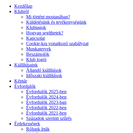
Kezdőlap
Klubról
Mi történt mostanában?
Küldetésünk és tevékenységünk
Klubtagok
Hogyan segíthetek?
Kapcsolat
Cookie-kra vonatkozó szabályzat
Munkatervek
Beszámolók
Klub logói
Kiállításaink
Állandó kiállítások
Időszaki kiállítások
Képtár
Évfordulók
Évfordulók 2025-ben
Évfordulók 2024-ben
Évfordulók 2023-ban
Évfordulók 2022-ben
Évfordulók 2021-ben
Századok szerinti szűrés
Érdekességek
Rólunk írták