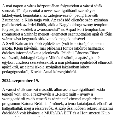
A mai napon a város központjában folytatódott a városi séták
sorozat. Témája ezúttal a neves szentgotthárdi személyek
lakhelyének bemutatása, az „idegenvezető” pedig Horváth
Zsuzsanna, a Klub tagja volt. Az esős idő ellenére szép számban
gyülekeztek az érdeklődők, akik a Nagyboldogasszony templom
folyosóján kezdték a „városnézést” az Árpád-kori templomban
(romterület a Színház mellett) eltemetett szentgotthárdi apát és főúri
származású kegyurak sírköveinek megtekintésével.
A Széll Kálmán tér több épületének (volt kolostorépület, elemi
iskola, Klein kávéház, mai plébánia) fontos lakóiról hallhattak
érdekes információkat a jelenlevők. Például Tánczos Tibor
színészről, Jobbágyi Gaiger Miklós festőről, a apátságban élt
egykori ciszterci szerzetesekről, a mai plébánia épületéből elhurcolt
apácákról, az elemi iskola szolgálati lakásaiban lakott
pedagógusokról, Kováts Antal községbíróról.
2024. szeptember 19.
A városi séták sorozat második állomása a szentgotthárdi zsidó
temető volt, ahol a résztvevők a „Rejtett múlt – avagy a
szentgotthárdi zsidó temető és története” címmel meghirdetett
programon Katona Beáta tanárnőnek, a téma kutatójának előadását
hallgathatták meg a résztvevők. A szép őszi időben rekord létszámú
érdeklődő volt kíváncsi a MURABA ETT és a Honismereti Klub