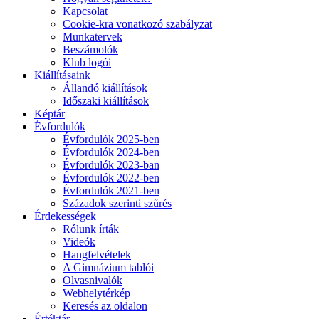
Kapcsolat
Cookie-kra vonatkozó szabályzat
Munkatervek
Beszámolók
Klub logói
Kiállításaink
Állandó kiállítások
Időszaki kiállítások
Képtár
Évfordulók
Évfordulók 2025-ben
Évfordulók 2024-ben
Évfordulók 2023-ban
Évfordulók 2022-ben
Évfordulók 2021-ben
Századok szerinti szűrés
Érdekességek
Rólunk írták
Videók
Hangfelvételek
A Gimnázium tablói
Olvasnivalók
Webhelytérkép
Keresés az oldalon
Értéktár