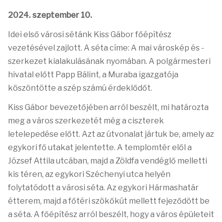
2024. szeptember 10.
Idei első városi sétánk Kiss Gábor főépítész
vezetésével zajlott. A séta címe: A mai városkép és -
szerkezet kialakulásának nyomában. A polgármesteri
hivatal előtt Papp Bálint, a Muraba igazgatója
köszöntötte a szép számú érdeklődőt.
Kiss Gábor bevezetőjében arról beszélt, mi határozta
meg a város szerkezetét még a ciszterek
letelepedése előtt. Azt az útvonalat jártuk be, amely az
egykori fő utakat jelentette. A templomtér elől a
József Attila utcában, majd a Zöldfa vendéglő melletti
kis téren, az egykori Széchenyi utca helyén
folytatódott a városi séta. Az egykori Hármashatár
étterem, majd a főtéri szökőkút mellett fejeződött be
a séta. A főépítész arról beszélt, hogy a város épületeit