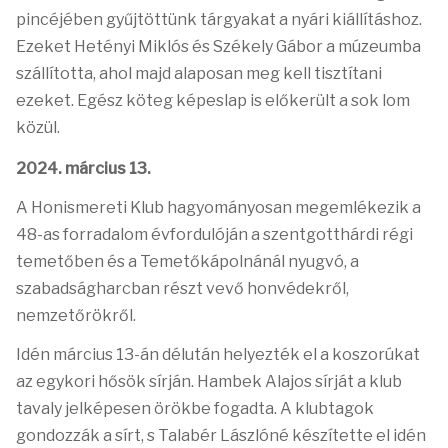
pincéjében gyűjtöttünk tárgyakat a nyári kiállításhoz.
Ezeket Hetényi Miklós és Székely Gábor a múzeumba
szállította, ahol majd alaposan meg kell tisztítani
ezeket. Egész köteg képeslap is előkerült a sok lom
közül.
2024. március 13.
A Honismereti Klub hagyományosan megemlékezik a
48-as forradalom évfordulóján a szentgotthárdi régi
temetőben és a Temetőkápolnánál nyugvó, a
szabadságharcban részt vevő honvédekről,
nemzetőrökről.
Idén március 13-án délután helyezték el a koszorúkat
az egykori hősök sírján. Hambek Alajos sírját a klub
tavaly jelképesen örökbe fogadta. A klubtagok
gondozzák a sírt, s Talabér Lászlóné készítette el idén