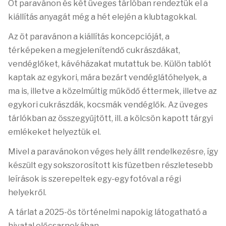
Öt paravánon és két üveges tárlóban rendeztük el a
kiállítás anyagát még a hét elején a klubtagokkal.
Az öt paravánon a kiállítás koncepcióját, a
térképeken a megjelenítendő cukrászdákat,
vendéglőket, kávéházakat mutattuk be. Külön tablót
kaptak az egykori, mára bezárt vendéglátóhelyek, a
ma is, illetve a közelmúltig működő éttermek, illetve az
egykori cukrászdák, kocsmák vendéglők.
Az üveges
tárlókban az összegyűjtött, ill. a kölcsön kapott tárgyi
emlékeket helyeztük el.
Mivel a paravánokon véges hely állt rendelkezésre, így
készült egy sokszorosított kis füzetben részletesebb
leírások is szerepeltek egy-egy fotóval a régi
helyekről.
A tárlat a 2025-ös történelmi napokig látogatható a
hivatal előcsarnokában.