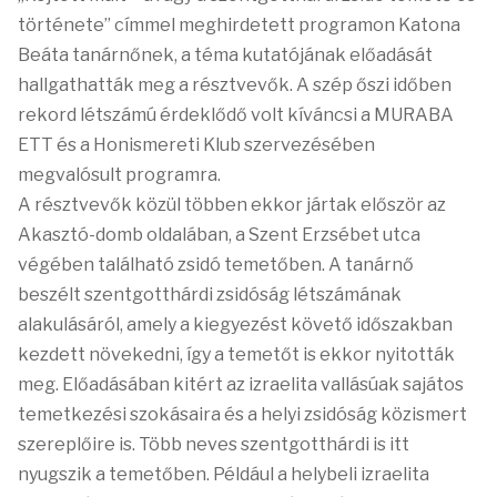
története” címmel meghirdetett programon Katona
Beáta tanárnőnek, a téma kutatójának előadását
hallgathatták meg a résztvevők. A szép őszi időben
rekord létszámú érdeklődő volt kíváncsi a MURABA
ETT és a Honismereti Klub szervezésében
megvalósult programra.
A résztvevők közül többen ekkor jártak először az
Akasztó-domb oldalában, a Szent Erzsébet utca
végében található zsidó temetőben. A tanárnő
beszélt szentgotthárdi zsidóság létszámának
alakulásáról, amely a kiegyezést követő időszakban
kezdett növekedni, így a temetőt is ekkor nyitották
meg. Előadásában kitért az izraelita vallásúak sajátos
temetkezési szokásaira és a helyi zsidóság közismert
szereplőire is. Több neves szentgotthárdi is itt
nyugszik a temetőben. Például a helybeli izraelita