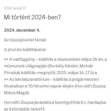
2024. január 17
Mi történt 2024-ben?
2024. december 4.
Az összejövetel témái:
A jövő évi kiállításaink:
>> A vasfüggöny – kiállítás a múzeumban május 18-án, a
múzeumok világnapján (Borbély Sándor, Molnár
Piroska); kiállítás-megnyitó: 2025. május 16. 17 óra
>> Az iskolaszanatórium – kiállítás a polgármesteri
hivatalban a Történelmi napok idején (Horváth Zsuzsa,
Mikos Magdi)
Horváth Zsuzsa javaslata a Szentgotthárd c. havilapba
az évfordulók helyett: