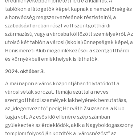
eredményeképpen jöhetett létre a kiállítás. A
tablókon a látogatók képet kapnak a nemzetőrség és
a honvédség megszervezésének részleteiről, a
szabadságharcban részt vett szentgotthárdi
származású, vagy a városba költözött személyekről. Az
utolsó két tablón a városi (iskolai) ünnepségek képei, a
Honismereti Klub megemlékezései, a szentgotthárdi
és környékbeli emlékhelyek is láthatók.
2024. október 3.
A mai napon a város központjában folytatódott a
városi séták sorozat. Témája ezúttal a neves
szentgotthárdi személyek lakhelyének bemutatása,
az „idegenvezető” pedig Horváth Zsuzsanna, a Klub
tagja volt. Az esős idő ellenére szép számban
gyülekeztek az érdeklődők, akik a Nagyboldogasszony
templom folyosóján kezdték a „városnézést” az