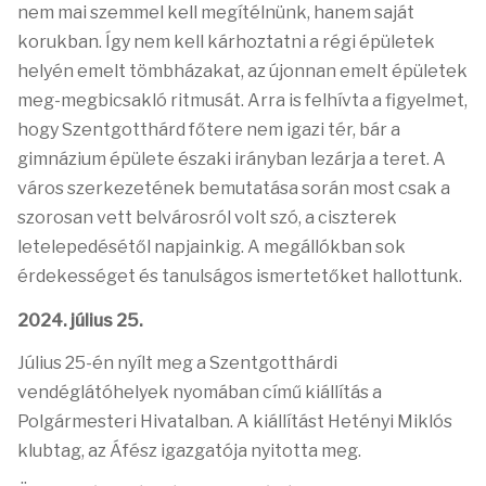
nem mai szemmel kell megítélnünk, hanem saját
korukban. Így nem kell kárhoztatni a régi épületek
helyén emelt tömbházakat, az újonnan emelt épületek
meg-megbicsakló ritmusát. Arra is felhívta a figyelmet,
hogy Szentgotthárd főtere nem igazi tér, bár a
gimnázium épülete északi irányban lezárja a teret. A
város szerkezetének bemutatása során most csak a
szorosan vett belvárosról volt szó, a ciszterek
letelepedésétől napjainkig. A megállókban sok
érdekességet és tanulságos ismertetőket hallottunk.
2024. július 25.
Július 25-én nyílt meg a Szentgotthárdi
vendéglátóhelyek nyomában című kiállítás a
Polgármesteri Hivatalban.
A kiállítást Hetényi Miklós
klubtag, az Áfész igazgatója nyitotta meg.