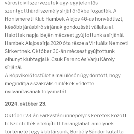
városi civil szervezetek egy-egy jelentős
szentgotthárdi személy sírját örökbe fogadták. A
Honismereti Klub Hambek Alajos 48-as honvédtiszt,
később járásbíró sírjának gondozását vállalta el.
Halottak napja idején mécsest gyújtottunk a sírjánál.
Hambek Alajos sírja 2020 óta része a Virtuális Nemzeti
Sírkertnek. Október 30-án mécsest gyújtottunk
elhunyt klubtagjai.k, Csuk Ferenc és Varju Károly
sírjánál.
A Képvikelőtestület a mai ülésén úgy döntött, hogy
megindítja a szakrális emlékek védetté
nyilvánításának folyamatát.
2024. október 23.
Október 23-án Farkasfán ünnepélyes keretek között
felszentelték a felújított haranglábat, amelynek
történetét egy klubtársunk, Borbély Sándor kutatta