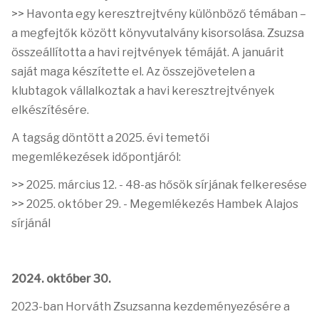
>> Havonta egy keresztrejtvény különböző témában –
a megfejtők között könyvutalvány kisorsolása. Zsuzsa
összeállította a havi rejtvények témáját. A januárit
saját maga készítette el.
Az összejövetelen a
klubtagok vállalkoztak a havi keresztrejtvények
elkészítésére.
A tagság döntött a 2025. évi temetői
megemlékezések időpontjáról:
>> 2025. március 12. - 48-as hősök sírjának felkeresése
>> 2025. október 29. - Megemlékezés Hambek Alajos
sírjánál
2024. október 30.
2023-ban Horváth Zsuzsanna kezdeményezésére a