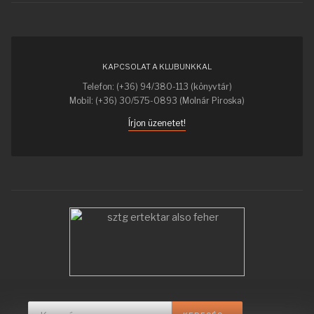
KAPCSOLAT A KLUBUNKKAL
Telefon: (+36) 94/380-113 (könyvtár)
Mobil: (+36) 30/575-0893 (Molnár Piroska)
Írjon üzenetet!
Keresés...
Type 2 or more characters for r