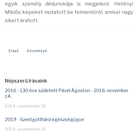
egyik
személy dédunokája is megjelent. Hetényi
Miklós képeket mutatott be felmenőiről, amivel
nagy
sikert aratott.
Előző cikk: Mi történt 2025-ben
Következő cikk: Mi történt 2023-ban?
Előző
Következő
Népszerű írásaink
2016 - 130 éve született Pável Ágoston - 2016. november
14.
2024. szeptember 26
2019 - Szentgotthárd egészségügye
2024. szeptember 25