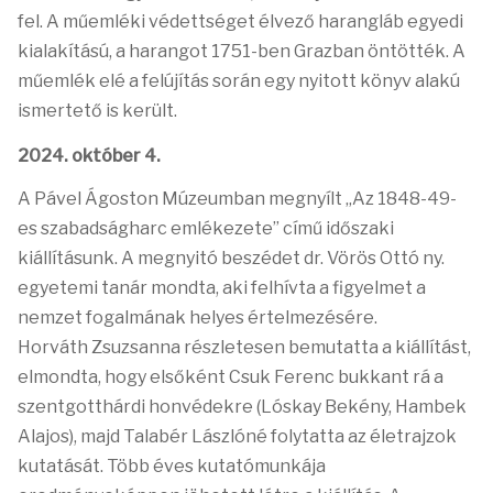
fel. A műemléki védettséget élvező harangláb egyedi
kialakítású, a harangot 1751-ben Grazban öntötték. A
műemlék elé a felújítás során egy nyitott könyv alakú
ismertető is került.
2024. október 4.
A Pável Ágoston Múzeumban megnyílt „Az 1848-49-
es szabadságharc emlékezete” című időszaki
kiállításunk. A megnyitó beszédet dr. Vörös Ottó ny.
egyetemi tanár mondta, aki felhívta a figyelmet a
nemzet fogalmának helyes értelmezésére.
Horváth Zsuzsanna részletesen bemutatta a kiállítást,
elmondta, hogy elsőként Csuk Ferenc bukkant rá a
szentgotthárdi honvédekre (Lóskay Bekény, Hambek
Alajos), majd Talabér Lászlóné folytatta az életrajzok
kutatását. Több éves kutatómunkája