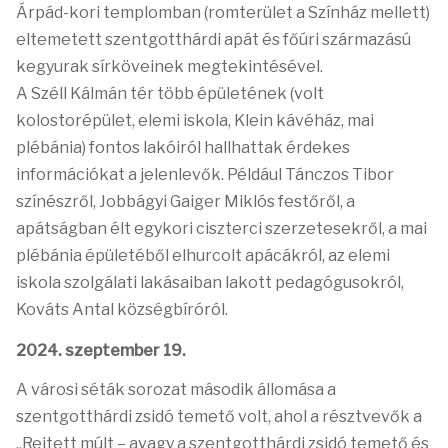
Árpád-kori templomban (romterület a Színház mellett)
eltemetett szentgotthárdi apát és főúri származású
kegyurak sírköveinek megtekintésével.
A Széll Kálmán tér több épületének (volt
kolostorépület, elemi iskola, Klein kávéház, mai
plébánia) fontos lakóiról hallhattak érdekes
információkat a jelenlevők. Például Tánczos Tibor
színészről, Jobbágyi Gaiger Miklós festőről, a
apátságban élt egykori ciszterci szerzetesekről, a mai
plébánia épületéből elhurcolt apácákról, az elemi
iskola szolgálati lakásaiban lakott pedagógusokról,
Kováts Antal községbíróról.
2024. szeptember 19.
A városi séták sorozat második állomása a
szentgotthárdi zsidó temető volt, ahol a résztvevők a
„Rejtett múlt – avagy a szentgotthárdi zsidó temető és