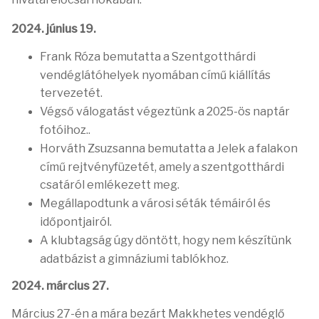
2024. június 19.
Frank Róza bemutatta a Szentgotthárdi
vendéglátóhelyek nyomában című kiállítás
tervezetét.
Végső válogatást végeztünk a 2025-ös naptár
fotóihoz..
Horváth Zsuzsanna bemutatta a Jelek a falakon
című rejtvényfüzetét, amely a szentgotthárdi
csatáról emlékezett meg.
Megállapodtunk a városi séták témáiról és
időpontjairól.
A klubtagság úgy döntött, hogy nem készítünk
adatbázist a gimnáziumi tablókhoz.
2024. március 27.
Március 27-én a mára bezárt Makkhetes vendéglő