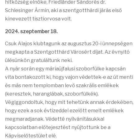
hitközség elnöke, Friedländer Sándorés dr.
Schlesinger Ármin, aki a szentgotthárdi járás első
kinevezett tisztiorvosa volt.
2024. szeptember 18.
Csuk Alajos klubtagunk az augusztus 20-i ünnepségen
megkapta a Szentgotthárd Városért díjat. Az évnyitó
ülésünkön gratuláltunk neki.
A nyár során egy máriaújfalusi szoborfülke kapcsán
vita bontakozott ki, hogy vajon védettek-e az út menti
és más nem templomban levő szakrális emlékek
(keresztek, haranglábak, szoborfülkék).
Végiggondoltuk, hogy mit tehetünk annak érdekében,
hogy ezek a sok évtizeddel ezelőtt emelt emlékek
megmaradjanak. Védetté nyílvánításukkal
kapcsolatban előtejesztést nyújtottunk be a
Kápviselőtestület elé.