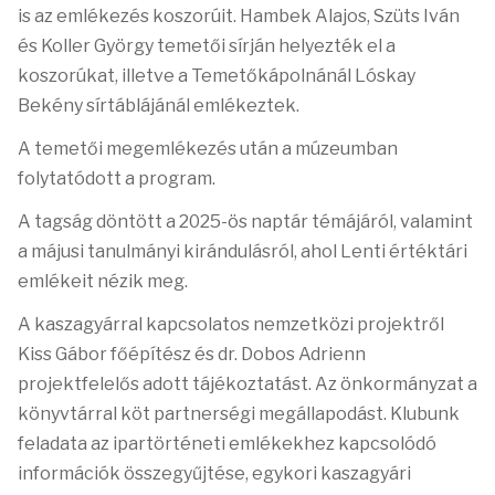
is az emlékezés koszorúit. Hambek Alajos, Szüts Iván
és Koller György temetői sírján helyezték el a
koszorúkat, illetve a Temetőkápolnánál Lóskay
Bekény sírtáblájánál emlékeztek.
A temetői megemlékezés után a múzeumban
folytatódott a program.
A tagság döntött a 2025-ös naptár témájáról, valamint
a májusi tanulmányi kirándulásról, ahol Lenti értéktári
emlékeit nézik meg.
A kaszagyárral kapcsolatos nemzetközi projektről
Kiss Gábor főépítész és dr. Dobos Adrienn
projektfelelős adott tájékoztatást. Az önkormányzat a
könyvtárral köt partnerségi megállapodást. Klubunk
feladata az ipartörténeti emlékekhez kapcsolódó
információk összegyűjtése, egykori kaszagyári