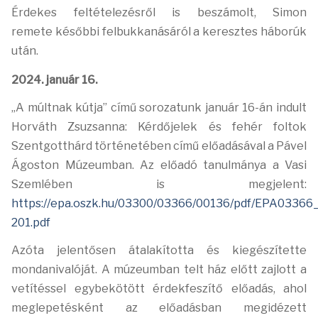
Érdekes feltételezésről is beszámolt, Simon
remete
későbbi felbukkanásáról a keresztes háborúk
után.
2024. január 16.
„A múltnak kútja” című sorozatunk január 16-án indult
Horváth Zsuzsanna: Kérdőjelek és
fehér foltok
Szentgotthárd történetében című előadásával a Pável
Ágoston Múzeumban. Az előadó
tanulmánya a Vasi
Szemlében is megjelent:
https://epa.oszk.hu/03300/03366/00136/pdf/EPA03366
201.pdf
Azóta jelentősen
átalakította és kiegészítette
mondanivalóját. A múzeumban telt ház előtt zajlott a
vetítéssel
egybekötött érdekfeszítő előadás, ahol
meglepetésként az előadásban megidézett