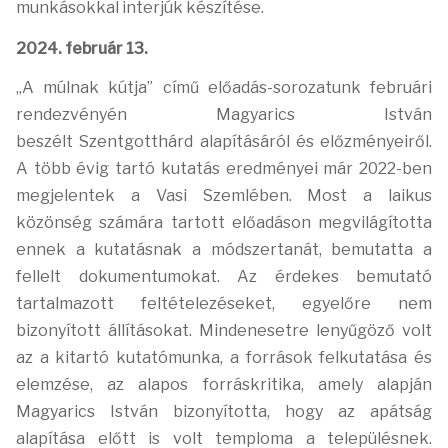
munkásokkal interjúk készítése.
2024. február 13.
„A múlnak kútja” című előadás-sorozatunk februári
rendezvényén Magyarics István
beszélt
Szentgotthárd alapításáról és előzményeiről.
A több évig tartó kutatás eredményei már 2022-
ben
megjelentek a Vasi Szemlében. Most a laikus
közönség számára tartott előadáson
megvilágította
ennek a kutatásnak a módszertanát, bemutatta a
fellelt dokumentumokat. Az
érdekes bemutató
tartalmazott feltételezéseket, egyelőre nem
bizonyított állításokat.
Mindenesetre lenyűgöző volt
az a kitartó kutatómunka, a források felkutatása és
elemzése, az
alapos forráskritika, amely alapján
Magyarics István bizonyította, hogy az apátság
alapítása
előtt is volt temploma a településnek.