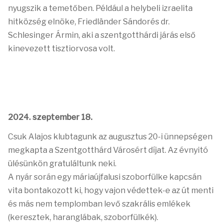
nyugszik a temetőben. Például a helybeli izraelita
hitközség elnöke, Friedländer Sándorés dr.
Schlesinger Ármin, aki a szentgotthárdi járás első
kinevezett tisztiorvosa volt.
2024. szeptember 18.
Csuk Alajos klubtagunk az augusztus 20-i ünnepségen
megkapta a Szentgotthárd Városért díjat. Az évnyitó
ülésünkön gratuláltunk neki.
A nyár során egy máriaújfalusi szoborfülke kapcsán
vita bontakozott ki, hogy vajon védettek-e az út menti
és más nem templomban levő szakrális emlékek
(keresztek, haranglábak, szoborfülkék).