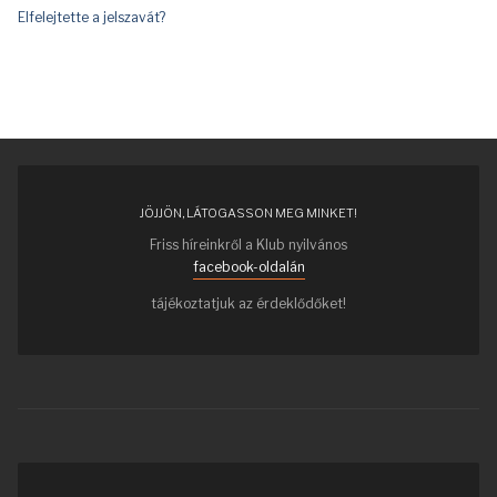
Elfelejtette a jelszavát?
JÖJJÖN, LÁTOGASSON MEG MINKET!
Friss híreinkről a Klub nyilvános
facebook-oldalán
tájékoztatjuk az érdeklődőket!