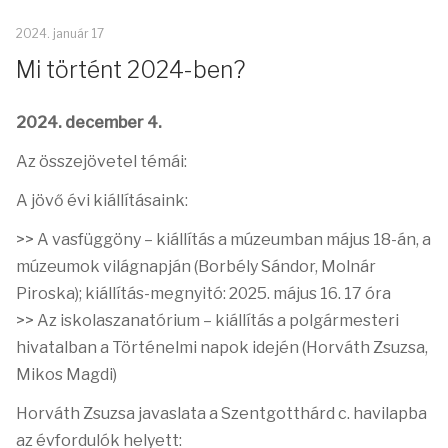
2024. január 17
Mi történt 2024-ben?
2024. december 4.
Az összejövetel témái:
A jövő évi kiállításaink:
>> A vasfüggöny – kiállítás a múzeumban május 18-án, a
múzeumok világnapján (Borbély Sándor, Molnár
Piroska); kiállítás-megnyitó: 2025. május 16. 17 óra
>> Az iskolaszanatórium – kiállítás a polgármesteri
hivatalban a Történelmi napok idején (Horváth Zsuzsa,
Mikos Magdi)
Horváth Zsuzsa javaslata a Szentgotthárd c. havilapba
az évfordulók helyett: