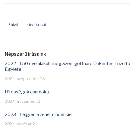
Előző cikk: Mi történt 2025-ben
Következő cikk: Mi történt 2023-ban?
Előző
Következő
Népszerű írásaink
2022 - 150 éve alakult meg Szentgotthárd Önkéntes Tűzoltó
Egylete
2024. szeptember 25
Hírességek csarnoka
2024. november 11
2023 - Legyen a zene mindenkié!
2024. október 24