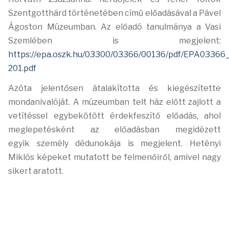
Szentgotthárd történetében című előadásával a Pável
Ágoston Múzeumban. Az előadó
tanulmánya a Vasi
Szemlében is megjelent:
https://epa.oszk.hu/03300/03366/00136/pdf/EPA03366
201.pdf
Azóta jelentősen
átalakította és kiegészítette
mondanivalóját. A múzeumban telt ház előtt zajlott a
vetítéssel
egybekötött érdekfeszítő előadás, ahol
meglepetésként az előadásban megidézett
egyik
személy dédunokája is megjelent. Hetényi
Miklós képeket mutatott be felmenőiről, amivel
nagy
sikert aratott.