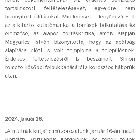
tartalmazott feltételezéseket, egyelőre nem
bizonyított állításokat.
Mindenesetre lenyűgöző volt
az a kitartó kutatómunka, a források felkutatása és
elemzése, az
alapos forráskritika, amely alapján
Magyarics István bizonyította, hogy az apátság
alapítása
előtt is volt temploma a településnek.
Érdekes feltételezésről is beszámolt, Simon
remete
későbbi felbukkanásáról a keresztes háborúk
után.
2024. január 16.
„A múltnak kútja” című sorozatunk január 16-án indult
Horváth Zsuzsanna: Kérdőjelek és
fehér foltok