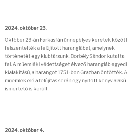
2024. október 23.
Október 23-án Farkasfán ünnepélyes keretek között
felszentelték a felújított haranglábat, amelynek
történetét egy klubtársunk, Borbély Sándor kutatta
fel. A műemléki védettséget élvező harangláb egyedi
kialakítású, a harangot 1751-ben Grazban öntötték. A
műemlék elé a felújítás során egy nyitott könyv alakú
ismertető is került.
2024. október 4.