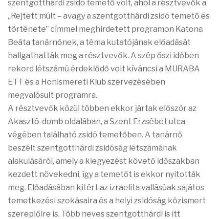
szentgotthárdi zsidó temető volt, ahol a résztvevők a
„Rejtett múlt – avagy a szentgotthárdi zsidó temető és
története” címmel meghirdetett programon Katona
Beáta tanárnőnek, a téma kutatójának előadását
hallgathatták meg a résztvevők. A szép őszi időben
rekord létszámú érdeklődő volt kíváncsi a MURABA
ETT és a Honismereti Klub szervezésében
megvalósult programra.
A résztvevők közül többen ekkor jártak először az
Akasztó-domb oldalában, a Szent Erzsébet utca
végében található zsidó temetőben. A tanárnő
beszélt szentgotthárdi zsidóság létszámának
alakulásáról, amely a kiegyezést követő időszakban
kezdett növekedni, így a temetőt is ekkor nyitották
meg. Előadásában kitért az izraelita vallásúak sajátos
temetkezési szokásaira és a helyi zsidóság közismert
szereplőire is. Több neves szentgotthárdi is itt