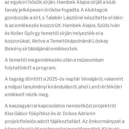
az egykori hősök sírján. Hambek Alajos sírját a klub
tavaly jelképesen örökbe fogadta. A klubtagok
gondozzák a sírt, s Talabér Lászlóné készítette el idén
is az emlékezés koszorúit. Hambek Alajos, Szüts Iván
és Koller György temetői sírján helyezték el a
koszorúkat, illetve a Temetőkápolnánál Lóskay
Bekény sírtáblájánál emlékeztek.
A temetői megemlékezés után a múzeumban
folytatódott a program.
A tagság döntött a 2025-ös naptár témájáról, valamint
a májusi tanulmányi kirándulásról, ahol Lenti értéktári
emlékeit nézik meg.
A kaszagyárral kapcsolatos nemzetközi projektről
Kiss Gábor főépítész és dr. Dobos Adrienn
projektfelelős adott tájékoztatást. Az önkormányzat a