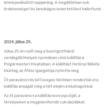
letelepedésétől napjainkig. A megállókban sok
érdekességet és tanulságos ismertetőket hallottunk.
2024. július 25.
Július 25-én nyílt meg a Szentgotthárdi
vendéglátóhelyek nyomában című kiállítás a
Polgármesteri Hivatalban.
A kiállítást Hetényi Miklós
klubtag, az Áfész igazgatója nyitotta meg.
Öt paravánon és két üveges tárlóban rendeztük el a
kiállítás anyagát még a hét elején a klubtagokkal.
Az öt paravánon a kiállítás koncepcióját, a
térképeken a megjelenítendő cukrászdákat,