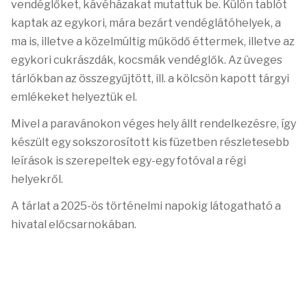
vendéglőket, kávéházakat mutattuk be. Külön tablót
kaptak az egykori, mára bezárt vendéglátóhelyek, a
ma is, illetve a közelmúltig működő éttermek, illetve az
egykori cukrászdák, kocsmák vendéglők.
Az üveges
tárlókban az összegyűjtött, ill. a kölcsön kapott tárgyi
emlékeket helyeztük el.
Mivel a paravánokon véges hely állt rendelkezésre, így
készült egy sokszorosított kis füzetben részletesebb
leírások is szerepeltek egy-egy fotóval a régi
helyekről.
A tárlat a 2025-ös történelmi napokig látogatható a
hivatal előcsarnokában.