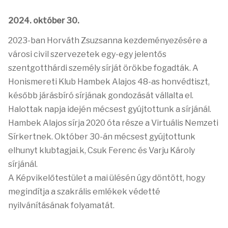
2024. október 30.
2023-ban Horváth Zsuzsanna kezdeményezésére a
városi civil szervezetek egy-egy jelentős
szentgotthárdi személy sírját örökbe fogadták. A
Honismereti Klub Hambek Alajos 48-as honvédtiszt,
később járásbíró sírjának gondozását vállalta el.
Halottak napja idején mécsest gyújtottunk a sírjánál.
Hambek Alajos sírja 2020 óta része a Virtuális Nemzeti
Sírkertnek. Október 30-án mécsest gyújtottunk
elhunyt klubtagjai.k, Csuk Ferenc és Varju Károly
sírjánál.
A Képvikelőtestület a mai ülésén úgy döntött, hogy
megindítja a szakrális emlékek védetté
nyilvánításának folyamatát.