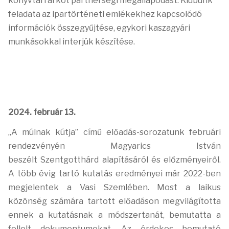
könyvtárral köt partnerségi megállapodást. Klubunk
feladata az ipartörténeti emlékekhez kapcsolódó
információk összegyűjtése, egykori kaszagyári
munkásokkal interjúk készítése.
2024. február 13.
„A múlnak kútja” című előadás-sorozatunk februári
rendezvényén Magyarics István
beszélt
Szentgotthárd alapításáról és előzményeiről.
A több évig tartó kutatás eredményei már 2022-
ben
megjelentek a Vasi Szemlében. Most a laikus
közönség számára tartott előadáson
megvilágította
ennek a kutatásnak a módszertanát, bemutatta a
fellelt dokumentumokat. Az
érdekes bemutató