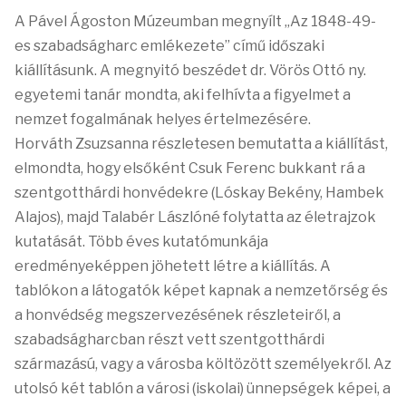
A Pável Ágoston Múzeumban megnyílt „Az 1848-49-
es szabadságharc emlékezete” című időszaki
kiállításunk. A megnyitó beszédet dr. Vörös Ottó ny.
egyetemi tanár mondta, aki felhívta a figyelmet a
nemzet fogalmának helyes értelmezésére.
Horváth Zsuzsanna részletesen bemutatta a kiállítást,
elmondta, hogy elsőként Csuk Ferenc bukkant rá a
szentgotthárdi honvédekre (Lóskay Bekény, Hambek
Alajos), majd Talabér Lászlóné folytatta az életrajzok
kutatását. Több éves kutatómunkája
eredményeképpen jöhetett létre a kiállítás. A
tablókon a látogatók képet kapnak a nemzetőrség és
a honvédség megszervezésének részleteiről, a
szabadságharcban részt vett szentgotthárdi
származású, vagy a városba költözött személyekről. Az
utolsó két tablón a városi (iskolai) ünnepségek képei, a