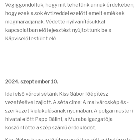
Végiggondoltuk, hogy mit tehetünk annak érdekében,
hogy ezek a sok évtizeddel ezelőtt emelt emlékek
megmaradjanak. Védetté nyílvánításukkal
kapcsolatban előtejesztést nyújtottunk be a
Kápviselőtestület elé.
2024. szeptember 10.
Idei első városi sétánk Kiss Gábor főépítész
vezetésével zajlott. A séta címe: A mai városkép és -
szerkezet kialakulásának nyomában. A polgármesteri
hivatal előtt Papp Bálint, a Muraba igazgatója
köszöntötte a szép számú érdeklődőt.
Kiss Gábor bevezetőjében arról beszélt, mi határozta