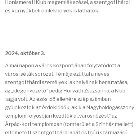
Honismereti Klub megemlékezései, a szentgotthárdi
és környékbeli emlékhelyek is láthatók.
2024. október 3.
A mai napon a város központjában folytatódott a
városi séták sorozat. Témája ezúttal a neves
szentgotthárdi személyek lakhelyének bemutatása,
az „idegenvezető” pedig Horváth Zsuzsanna, a Klub
tagja volt. Az esős idő ellenére szép számban
gyülekeztek az érdeklődők, akik a Nagyboldogasszony
templom folyosóján kezdték a „városnézést” az
Árpád-kori templomban (romterület a Színház mellett)
eltemetett szentgotthárdi apát és főúri származású