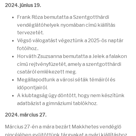
2024. június 19.
Frank Róza bemutatta a Szentgotthárdi
vendéglátóhelyek nyomában című kiállítás
tervezetét.
Végső válogatást végeztünk a 2025-ös naptár
fotóihoz..
Horváth Zsuzsanna bemutatta a Jelek a falakon
című rejtvényfüzetét, amely a szentgotthárdi
csatáról emlékezett meg.
Megállapodtunk a városi séták témáiról és
időpontjairól.
A klubtagság úgy döntött, hogy nem készítünk
adatbázist a gimnáziumi tablókhoz.
2024. március 27.
Március 27-én a mára bezárt Makkhetes vendéglő
pincéjében gyűjtöttünk tárgyakat a nyári kiállításhoz.