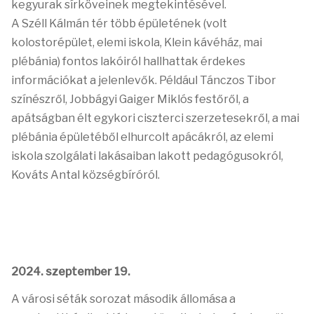
kegyurak sírköveinek megtekintésével.
A Széll Kálmán tér több épületének (volt
kolostorépület, elemi iskola, Klein kávéház, mai
plébánia) fontos lakóiról hallhattak érdekes
információkat a jelenlevők. Például Tánczos Tibor
színészről, Jobbágyi Gaiger Miklós festőről, a
apátságban élt egykori ciszterci szerzetesekről, a mai
plébánia épületéből elhurcolt apácákról, az elemi
iskola szolgálati lakásaiban lakott pedagógusokról,
Kováts Antal községbíróról.
2024. szeptember 19.
A városi séták sorozat második állomása a