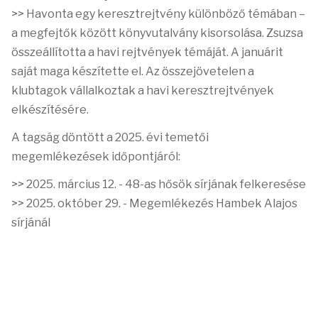
>> Havonta egy keresztrejtvény különböző témában –
a megfejtők között könyvutalvány kisorsolása. Zsuzsa
összeállította a havi rejtvények témáját. A januárit
saját maga készítette el.
Az összejövetelen a
klubtagok vállalkoztak a havi keresztrejtvények
elkészítésére.
A tagság döntött a 2025. évi temetői
megemlékezések időpontjáról:
>> 2025. március 12. - 48-as hősök sírjának felkeresése
>> 2025. október 29. - Megemlékezés Hambek Alajos
sírjánál