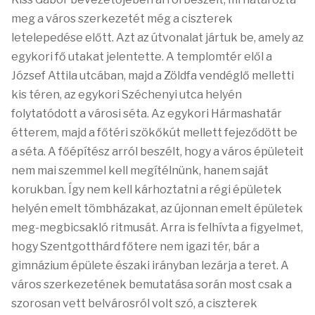
meg a város szerkezetét még a ciszterek
letelepedése előtt. Azt az útvonalat jártuk be, amely az
egykori fő utakat jelentette. A templomtér elől a
József Attila utcában, majd a Zöldfa vendéglő melletti
kis téren, az egykori Széchenyi utca helyén
folytatódott a városi séta. Az egykori Hármashatár
étterem, majd a főtéri szökőkút mellett fejeződött be
a séta. A főépítész arról beszélt, hogy a város épületeit
nem mai szemmel kell megítélnünk, hanem saját
korukban. Így nem kell kárhoztatni a régi épületek
helyén emelt tömbházakat, az újonnan emelt épületek
meg-megbicsakló ritmusát. Arra is felhívta a figyelmet,
hogy Szentgotthárd főtere nem igazi tér, bár a
gimnázium épülete északi irányban lezárja a teret. A
város szerkezetének bemutatása során most csak a
szorosan vett belvárosról volt szó, a ciszterek