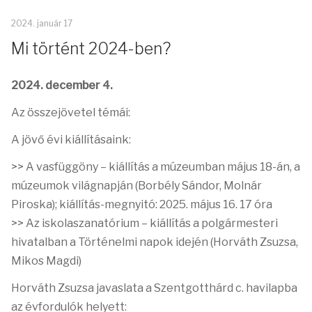
2024. január 17
Mi történt 2024-ben?
2024. december 4.
Az összejövetel témái:
A jövő évi kiállításaink:
>> A vasfüggöny – kiállítás a múzeumban május 18-án, a
múzeumok világnapján (Borbély Sándor, Molnár
Piroska); kiállítás-megnyitó: 2025. május 16. 17 óra
>> Az iskolaszanatórium – kiállítás a polgármesteri
hivatalban a Történelmi napok idején (Horváth Zsuzsa,
Mikos Magdi)
Horváth Zsuzsa javaslata a Szentgotthárd c. havilapba
az évfordulók helyett: