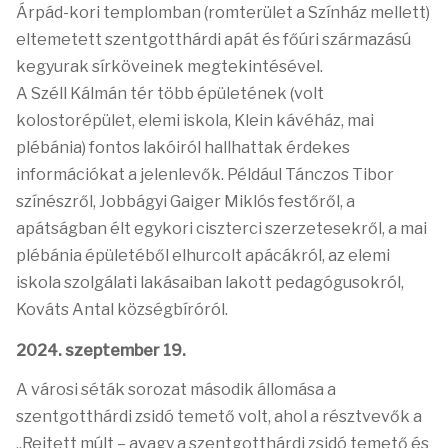
Árpád-kori templomban (romterület a Színház mellett)
eltemetett szentgotthárdi apát és főúri származású
kegyurak sírköveinek megtekintésével.
A Széll Kálmán tér több épületének (volt
kolostorépület, elemi iskola, Klein kávéház, mai
plébánia) fontos lakóiról hallhattak érdekes
információkat a jelenlevők. Például Tánczos Tibor
színészről, Jobbágyi Gaiger Miklós festőről, a
apátságban élt egykori ciszterci szerzetesekről, a mai
plébánia épületéből elhurcolt apácákról, az elemi
iskola szolgálati lakásaiban lakott pedagógusokról,
Kováts Antal községbíróról.
2024. szeptember 19.
A városi séták sorozat második állomása a
szentgotthárdi zsidó temető volt, ahol a résztvevők a
„Rejtett múlt – avagy a szentgotthárdi zsidó temető és