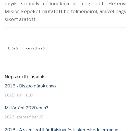
egyik
személy dédunokája is megjelent. Hetényi
Miklós képeket mutatott be felmenőiről, amivel
nagy
sikert aratott.
Előző cikk: Mi történt 2025-ben
Következő cikk: Mi történt 2023-ban?
Előző
Következő
Népszerű írásaink
2019 - Díszpolgárok anno
2025. április 10
Mi történt 2020-ban?
2023. szeptember 26
2018 - A szentgotthárdi kisipar és kiskereskedelem anno