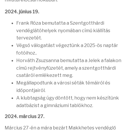
2024. június 19.
Frank Róza bemutatta a Szentgotthárdi
vendéglátóhelyek nyomában című kiállítás
tervezetét.
Végső válogatást végeztünk a 2025-ös naptár
fotóihoz..
Horváth Zsuzsanna bemutatta a Jelek a falakon
című rejtvényfüzetét, amely a szentgotthárdi
csatáról emlékezett meg.
Megállapodtunk a városi séták témáiról és
időpontjairól.
A klubtagság úgy döntött, hogy nem készítünk
adatbázist a gimnáziumi tablókhoz.
2024. március 27.
Március 27-én a mára bezárt Makkhetes vendéglő