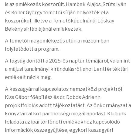
is az emlékezés koszorúit. Hambek Alajos, Szüts Iván
és Koller György temetői sírján helyezték el a
koszorúkat, illetve a Temetőkápolnánál Lóskay
Bekény sírtáblájánál emlékeztek.
A temetői megemlékezés után a múzeumban
folytatódott a program.
A tagság döntött a 2025-ös naptár témájáról, valamint
a májusi tanulmányi kirándulásról, ahol Lenti értéktári
emlékeit nézik meg.
A kaszagyárral kapcsolatos nemzetközi projektről
Kiss Gábor főépítész és dr. Dobos Adrienn
projektfelelős adott tájékoztatást. Az önkormányzat a
könyvtárral köt partnerségi megállapodást. Klubunk
feladata az ipartörténeti emlékekhez kapcsolódó
információk összegyűjtése, egykori kaszagyári