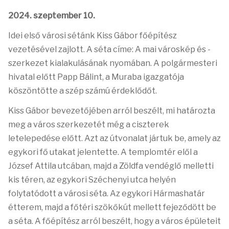
2024. szeptember 10.
Idei első városi sétánk Kiss Gábor főépítész
vezetésével zajlott. A séta címe: A mai városkép és -
szerkezet kialakulásának nyomában. A polgármesteri
hivatal előtt Papp Bálint, a Muraba igazgatója
köszöntötte a szép számú érdeklődőt.
Kiss Gábor bevezetőjében arról beszélt, mi határozta
meg a város szerkezetét még a ciszterek
letelepedése előtt. Azt az útvonalat jártuk be, amely az
egykori fő utakat jelentette. A templomtér elől a
József Attila utcában, majd a Zöldfa vendéglő melletti
kis téren, az egykori Széchenyi utca helyén
folytatódott a városi séta. Az egykori Hármashatár
étterem, majd a főtéri szökőkút mellett fejeződött be
a séta. A főépítész arról beszélt, hogy a város épületeit