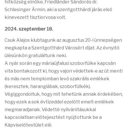
hitközség elnöke, Friedländer Sándorés dr.
Schlesinger Ármin, aki a szentgotthárdi járás első
kinevezett tisztiorvosa volt.
2024. szeptember 18.
Csuk Alajos klubtagunk az augusztus 20-i ünnepségen
megkapta a Szentgotthárd Városért díjat. Az évnyitó
ülésünkön gratuláltunk neki.
A nyár során egy máriaújfalusi szoborfülke kapcsán
vita bontakozott ki, hogy vajon védettek-e az út menti
és más nem templomban levő szakrális emlékek
(keresztek, haranglábak, szoborfülkék).
Végiggondoltuk, hogy mit tehetünk annak érdekében,
hogy ezek a sok évtizeddel ezelőtt emelt emlékek
megmaradjanak. Védetté nyílvánításukkal
kapcsolatban előtejesztést nyújtottunk be a
Kápviselőtestület elé.