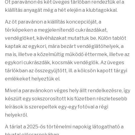
Öt paravánon és két üveges tárlóban rendeztük el a
kiállítás anyagát még a hét elején a klubtagokkal.
Az öt paravánon a kiállítás koncepcióját, a
térképeken a megjelenítendő cukrászdákat,
vendéglőket, kávéházakat mutattuk be. Külön tablót
kaptak az egykori, mára bezárt vendéglátóhelyek, a
ma is, illetve a közelmúltig működő éttermek, illetve az
egykori cukrászdák, kocsmák vendéglők.
Az üveges
tárlókban az összegyűjtött, ill. a kölcsön kapott tárgyi
emlékeket helyeztük el.
Mivel a paravánokon véges hely állt rendelkezésre, így
készült egy sokszorosított kis füzetben részletesebb
leírások is szerepeltek egy-egy fotóval a régi
helyekről.
A tárlat a 2025-ös történelmi napokig látogatható a
hivatal előcsarnokában.