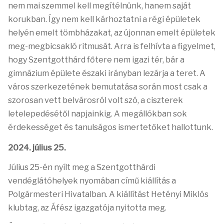
nem mai szemmel kell megítélnünk, hanem saját
korukban. Így nem kell kárhoztatni a régi épületek
helyén emelt tömbházakat, az újonnan emelt épületek
meg-megbicsakló ritmusát. Arra is felhívta a figyelmet,
hogy Szentgotthárd főtere nem igazi tér, bár a
gimnázium épülete északi irányban lezárja a teret. A
város szerkezetének bemutatása során most csak a
szorosan vett belvárosról volt szó, a ciszterek
letelepedésétől napjainkig. A megállókban sok
érdekességet és tanulságos ismertetőket hallottunk.
2024. július 25.
Július 25-én nyílt meg a Szentgotthárdi
vendéglátóhelyek nyomában című kiállítás a
Polgármesteri Hivatalban.
A kiállítást Hetényi Miklós
klubtag, az Áfész igazgatója nyitotta meg.