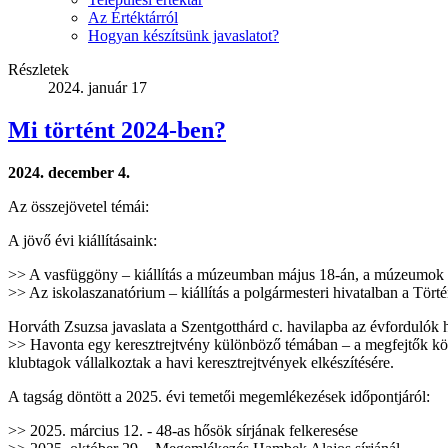
Az Értéktárról
Hogyan készítsünk javaslatot?
Részletek
2024. január 17
Mi történt 2024-ben?
2024. december 4.
Az összejövetel témái:
A jövő évi kiállításaink:
>> A vasfüggöny – kiállítás a múzeumban május 18-án, a múzeumok vi
>> Az iskolaszanatórium – kiállítás a polgármesteri hivatalban a Tö
Horváth Zsuzsa javaslata a Szentgotthárd c. havilapba az évfordulók h
>> Havonta egy keresztrejtvény különböző témában – a megfejtők között
klubtagok vállalkoztak a havi keresztrejtvények elkészítésére.
A tagság döntött a 2025. évi temetői megemlékezések időpontjáról:
>> 2025. március 12. - 48-as hősök sírjának felkeresése