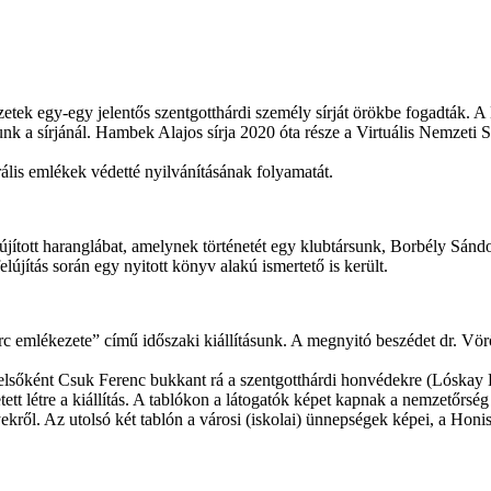
tek egy-egy jelentős szentgotthárdi személy sírját örökbe fogadták. 
tunk a sírjánál. Hambek Alajos sírja 2020 óta része a Virtuális Nemzeti 
ális emlékek védetté nyilvánításának folyamatát.
újított haranglábat, amelynek történetét egy klubtársunk, Borbély Sánd
újítás során egy nyitott könyv alakú ismertető is került.
lékezete” című időszaki kiállításunk. A megnyitó beszédet dr. Vörös 
y elsőként Csuk Ferenc bukkant rá a szentgotthárdi honvédekre (Lóskay
tt létre a kiállítás. A tablókon a látogatók képet kapnak a nemzetőrsé
yekről. Az utolsó két tablón a városi (iskolai) ünnepségek képei, a Hon