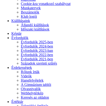
Cookie-kra vonatkozó szabályzat
Munkatervek
Beszámolók
Klub logói
Kiállításaink
Állandó kiállítások
Időszaki kiállítások
Képtár
Évfordulók
Évfordulók 2025-ben
Évfordulók 2024-ben
Évfordulók 2023-ban
Évfordulók 2022-ben
Évfordulók 2021-ben
Századok szerinti szűrés
Érdekességek
Rólunk írták
Videók
Hangfelvételek
A Gimnázium tablói
Olvasnivalók
Webhelytérkép
Keresés az oldalon
Értéktár
Települési értéktár