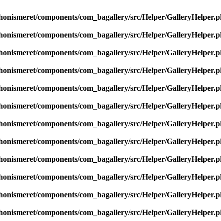
onismeret/components/com_bagallery/src/Helper/GalleryHelper.
onismeret/components/com_bagallery/src/Helper/GalleryHelper.
onismeret/components/com_bagallery/src/Helper/GalleryHelper.
onismeret/components/com_bagallery/src/Helper/GalleryHelper.
onismeret/components/com_bagallery/src/Helper/GalleryHelper.
onismeret/components/com_bagallery/src/Helper/GalleryHelper.
onismeret/components/com_bagallery/src/Helper/GalleryHelper.
onismeret/components/com_bagallery/src/Helper/GalleryHelper.
onismeret/components/com_bagallery/src/Helper/GalleryHelper.
onismeret/components/com_bagallery/src/Helper/GalleryHelper.
onismeret/components/com_bagallery/src/Helper/GalleryHelper.
onismeret/components/com_bagallery/src/Helper/GalleryHelper.