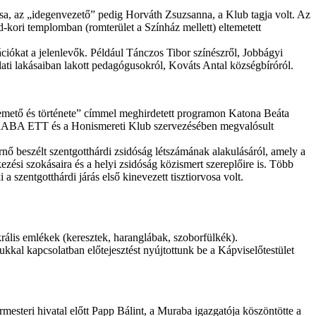
ása, az „idegenvezető” pedig Horváth Zsuzsanna, a Klub tagja volt. Az
kori templomban (romterület a Színház mellett) eltemetett
ációkat a jelenlevők. Például Tánczos Tibor színészről, Jobbágyi
álati lakásaiban lakott pedagógusokról, Kováts Antal községbíróról.
ó temető és története” címmel meghirdetett programon Katona Beáta
 MURABA ETT és a Honismereti Klub szervezésében megvalósult
nő beszélt szentgotthárdi zsidóság létszámának alakulásáról, amely a
ezési szokásaira és a helyi zsidóság közismert szereplőire is. Több
a szentgotthárdi járás első kinevezett tisztiorvosa volt.
rális emlékek (keresztek, haranglábak, szoborfülkék).
kal kapcsolatban előtejesztést nyújtottunk be a Kápviselőtestület
mesteri hivatal előtt Papp Bálint, a Muraba igazgatója köszöntötte a