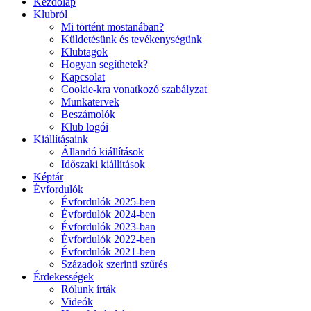
Kezdőlap
Klubról
Mi történt mostanában?
Küldetésünk és tevékenységünk
Klubtagok
Hogyan segíthetek?
Kapcsolat
Cookie-kra vonatkozó szabályzat
Munkatervek
Beszámolók
Klub logói
Kiállításaink
Állandó kiállítások
Időszaki kiállítások
Képtár
Évfordulók
Évfordulók 2025-ben
Évfordulók 2024-ben
Évfordulók 2023-ban
Évfordulók 2022-ben
Évfordulók 2021-ben
Századok szerinti szűrés
Érdekességek
Rólunk írták
Videók