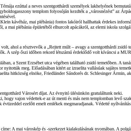
. Témája ezúttal a neves szentgotthárdi személyek lakhelyének bemutat
gyboldogasszony templom folyosóján kezdték a „városnézést” az Árpád-
ntésével.
, Klein kávéház, mai plébánia) fontos lakóiról hallhattak érdekes inform
ről, a mai plébánia épületéből elhurcolt apácákról, az elemi iskola szolg
 volt, ahol a résztvevők a „Rejtett múlt – avagy a szentgotthárdi zsid
vevők. A szép őszi időben rekord létszámú érdeklődő volt kíváncsi a
ában, a Szent Erzsébet utca végében található zsidó temetőben. A tanár
 nyitották meg. Előadásában kitért az izraelita vallásúak sajátos temetk
aelita hitközség elnöke, Friedländer Sándorés dr. Schlesinger Ármin, aki 
tgotthárd Városért díjat. Az évnyitó ülésünkön gratuláltunk neki.
ki, hogy vajon védettek-e az út menti és más nem templomban levő szak
évtizeddel ezelőtt emelt emlékek megmaradjanak. Védetté nyílvánításuk
éta címe: A mai városkép és -szerkezet kialakulásának nyomában. A polgár