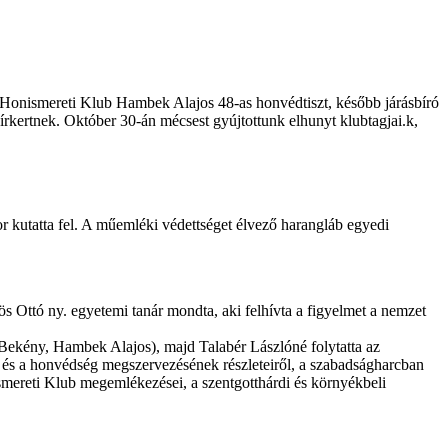
A Honismereti Klub Hambek Alajos 48-as honvédtiszt, később járásbíró
Sírkertnek. Október 30-án mécsest gyújtottunk elhunyt klubtagjai.k,
or kutatta fel. A műemléki védettséget élvező harangláb egyedi
Ottó ny. egyetemi tanár mondta, aki felhívta a figyelmet a nemzet
 Bekény, Hambek Alajos), majd Talabér Lászlóné folytatta az
g és a honvédség megszervezésének részleteiről, a szabadságharcban
ismereti Klub megemlékezései, a szentgotthárdi és környékbeli