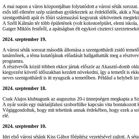
A mai napon a város központjában folytatódott a városi séták sorozat
esős idő ellenére szép számban gyülekeztek az érdeklődők, akik a Na
szentgotthárdi apát és főúri származású kegyurak sírköveinek megteki
A Széll Kálmán tér több épületének (volt kolostorépület, elemi iskola
Gaiger Miklós festőről, a apátságban élt egykori ciszterci szerzetesek
2024. szeptember 19.
A városi séták sorozat második állomása a szentgotthárdi zsidó temető
tanárnőnek, a téma kutatójának előadását hallgathatták meg a részt
programra.
A résztvevők közül többen ekkor jártak először az Akasztó-domb oldal
kiegyezést követő időszakban kezdett növekedni, így a temetőt is ekkor
neves szentgotthárdi is itt nyugszik a temetőben. Például a helybeli izr
2024. szeptember 18.
Csuk Alajos klubtagunk az augusztus 20-i ünnepségen megkapta a Szen
A nyár során egy máriaújfalusi szoborfülke kapcsán vita bontakozott 
Végiggondoltuk, hogy mit tehetünk annak érdekében, hogy ezek a sok 
elé.
2024. szeptember 10.
Idei első városi sétánk Kiss Gábor főépítész vezetésével zajlott. A s