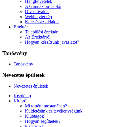
Hangfelvételek
A Gimnázium tablói
Olvasnivalók
Webhelytérkép
Keresés az oldalon
Értéktár
Települési értéktár
Az Értéktárról
Hogyan készítsünk javaslatot?
Tanösvény
Tanösvény
Nevezetes épületek
Nevezetes épületek
Kezdőlap
Klubról
Mi történt mostanában?
Küldetésünk és tevékenységünk
Klubtagok
Hogyan segíthetek?
Kapcsolat