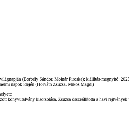
lágnapján (Borbély Sándor, Molnár Piroska); kiállítás-megnyitó: 2025
rténelmi napok idején (Horváth Zsuzsa, Mikos Magdi)
elyett:
 könyvutalvány kisorsolása. Zsuzsa összeállította a havi rejtvények té