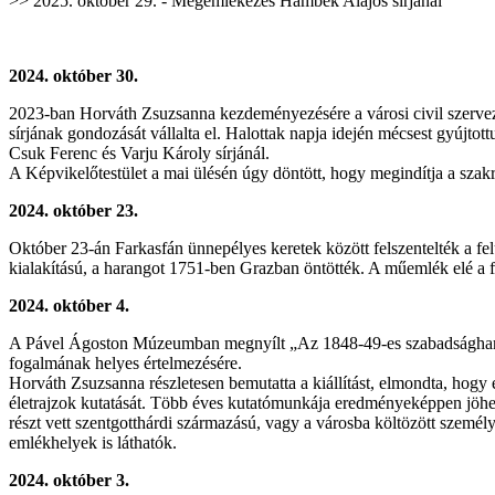
>> 2025. október 29. - Megemlékezés Hambek Alajos sírjánál
2024. október 30.
2023-ban Horváth Zsuzsanna kezdeményezésére a városi civil szerveze
sírjának gondozását vállalta el. Halottak napja idején mécsest gyújtot
Csuk Ferenc és Varju Károly sírjánál.
A Képvikelőtestület a mai ülésén úgy döntött, hogy megindítja a szakr
2024. október 23.
Október 23-án Farkasfán ünnepélyes keretek között felszentelték a fel
kialakítású, a harangot 1751-ben Grazban öntötték. A műemlék elé a fel
2024. október 4.
A Pável Ágoston Múzeumban megnyílt „Az 1848-49-es szabadságharc em
fogalmának helyes értelmezésére.
Horváth Zsuzsanna részletesen bemutatta a kiállítást, elmondta, hog
életrajzok kutatását. Több éves kutatómunkája eredményeképpen jöhete
részt vett szentgotthárdi származású, vagy a városba költözött személ
emlékhelyek is láthatók.
2024. október 3.