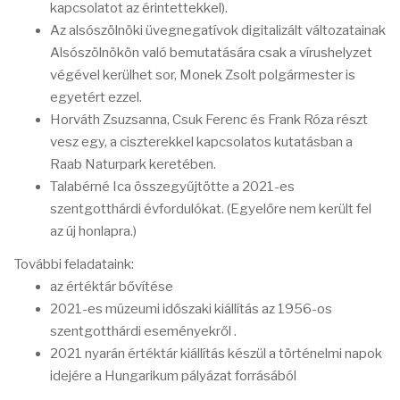
kapcsolatot az érintettekkel).
Az alsószölnöki üvegnegatívok digitalizált változatainak
Alsószölnökön való bemutatására csak a vírushelyzet
végével kerülhet sor, Monek Zsolt polgármester is
egyetért ezzel.
Horváth Zsuzsanna, Csuk Ferenc és Frank Róza részt
vesz egy, a ciszterekkel kapcsolatos kutatásban a
Raab Naturpark keretében.
Talabérné Ica összegyűjtötte a 2021-es
szentgotthárdi évfordulókat. (Egyelőre nem került fel
az új honlapra.)
További feladataink:
az értéktár bővítése
2021-es múzeumi időszaki kiállítás az 1956-os
szentgotthárdi eseményekről .
2021 nyarán értéktár kiállítás készül a történelmi napok
idejére a Hungarikum pályázat forrásából