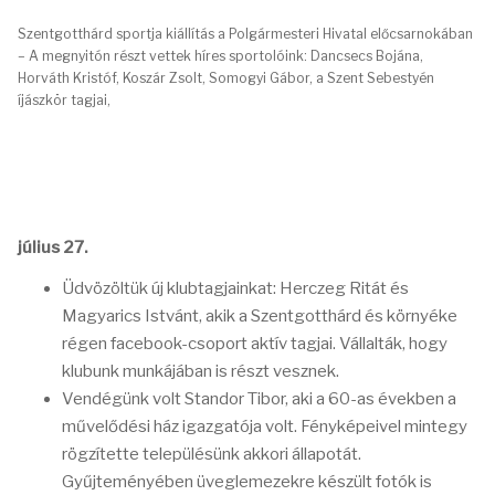
Szentgotthárd sportja kiállítás a Polgármesteri Hivatal előcsarnokában
– A megnyitón részt vettek híres sportolóink: Dancsecs Bojána,
Horváth Kristóf, Koszár Zsolt, Somogyi Gábor, a Szent Sebestyén
íjászkör tagjai,
július 27.
Üdvözöltük új klubtagjainkat: Herczeg Ritát és
Magyarics Istvánt, akik a Szentgotthárd és környéke
régen facebook-csoport aktív tagjai. Vállalták, hogy
klubunk munkájában is részt vesznek.
Vendégünk volt Standor Tibor, aki a 60-as években a
művelődési ház igazgatója volt. Fényképeivel mintegy
rögzítette településünk akkori állapotát.
Gyűjteményében üveglemezekre készült fotók is