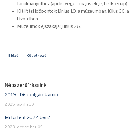
tanulmányúthoz (április vége - május eleje, hétköznap)
Kiállítási időpontok: június 19. a múzeumban, július 30. a
hivatalban
Múzeumok éjszakája: június 26.
Előző cikk: Mi történt 2021-ben?
Következő cikk: Mi történt 2019-ben?
Előző
Következő
Népszerű írásaink
2019 - Díszpolgárok anno
2025. április 10
Mi történt 2022-ben?
2023. december 05