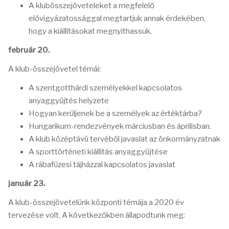
A klubösszejöveteleket a megfelelő
elővigyázatossággal megtartjuk annak érdekében,
hogy a kiállításokat megnyithassuk.
február 20.
A klub-összejövetel témái:
A szentgotthárdi személyekkel kapcsolatos
anyaggyűjtés helyzete
Hogyan kerüljenek be a személyek az értéktárba?
Hungarikum-rendezvények márciusban és áprilisban.
A klub középtávú tervéből javaslat az önkormányzatnak
A sporttörténeti kiállítás anyaggyűjtése
A rábafüzesi tájházzal kapcsolatos javaslat
január 23.
A klub-összejövetelünk központi témája a 2020 év
tervezése volt. A következőkben állapodtunk meg: