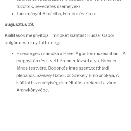
tűzoltók, nevezetes személyek)
Tanulmányút Almádiba, Füredre és Zircre
augusztus 19.
Kiállítások megnyitója – mindkét kiállítást Huszár Gábor
polgármester nyitotta meg.
Hírességek csarnoka a Pável Ágoston múzeumban – A
megnyitón részt vett Brenner József atya, Brenner
János testvére, Bodorkós Imre szentgotthárdi
plébános, Székely Gábor, dr. Székely Ernő unokája. A
kiállított személyiségek méltatása bekerült a város
Aranykönyvébe.