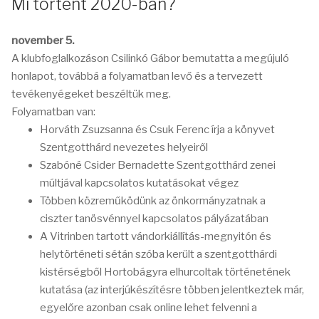
Mi történt 2020-ban?
november 5.
A klubfoglalkozáson Csilinkó Gábor bemutatta a megújuló
honlapot, továbbá a folyamatban levő és a tervezett
tevékenyégeket beszéltük meg.
Folyamatban van:
Horváth Zsuzsanna és Csuk Ferenc írja a könyvet
Szentgotthárd nevezetes helyeiről
Szabóné Csider Bernadette Szentgotthárd zenei
múltjával kapcsolatos kutatásokat végez
Többen közreműködünk az önkormányzatnak a
ciszter tanösvénnyel kapcsolatos pályázatában
A Vitrinben tartott vándorkiállítás-megnyitón és
helytörténeti sétán szóba került a szentgotthárdi
kistérségből Hortobágyra elhurcoltak történetének
kutatása (az interjúkészítésre többen jelentkeztek már,
egyelőre azonban csak online lehet felvenni a