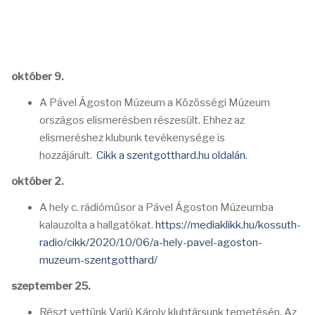
október 9.
A Pável Ágoston Múzeum a Közösségi Múzeum
országos elismerésben részesült. Ehhez az
elismeréshez klubunk tevékenysége is
hozzájárult.
Cikk a szentgotthard.hu oldalán.
október 2.
A hely c. rádióműsor a Pável Ágoston Múzeumba
kalauzolta a hallgatókat.
https://mediaklikk.hu/kossuth-
radio/cikk/2020/10/06/a-hely-pavel-agoston-
muzeum-szentgotthard/
szeptember 25.
Részt vettünk Varjú Károly klubtársunk temetésén. Az