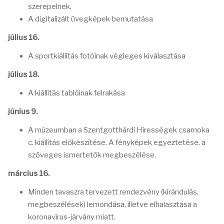
szerepelnek.
A digitalizált üvegképek bemutatása
július 16.
A sportkiállítás fotóinak végleges kiválasztása
július 18.
A kiállítás tablóinak felrakása
június 9.
A múzeumban a Szentgotthárdi Hírességek csarnoka
c. kiállítás előkészítése. A fényképek egyeztetése, a
szöveges ismertetők megbeszélése.
március 16.
Minden tavaszra tervezett rendezvény (kirándulás,
megbeszélések) lemondása, illetve elhalasztása a
koronavírus-járvány miatt.