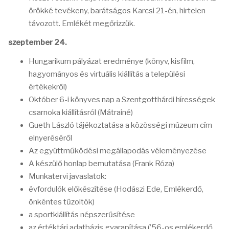
örökké tevékeny, barátságos Karcsi 21-én, hirtelen
távozott. Emlékét megőrizzük.
szeptember 24.
Hungarikum pályázat eredménye (könyv, kisfilm,
hagyományos és virtuális kiállítás a települési
értékekről)
Október 6-i könyves nap a Szentgotthárdi hírességek
csarnoka kiállításról (Mátrainé)
Gueth László tájékoztatása a közösségi múzeum cím
elnyeréséről
Az együttműködési megállapodás véleményezése
A készülő honlap bemutatása (Frank Róza)
Munkatervi javaslatok:
évfordulók előkészítése (Hodászi Ede, Emlékerdő,
önkéntes tűzoltók)
a sportkiállítás népszerűsítése
az értéktári adatbázis gyarapítása (’56-os emlékerdő,