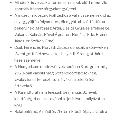
Mindenki igyekszik a Történelmi napok előtt megnyíló
sportkiállításhoz tárgyakat gyűjteni
A múzeumi időszaki kiállításhoz a vállalt személyekről az
anyaggyűjtés folyamatos, ők egyúttal az értéktárba is
bekerülnek (Mathiász Artúr, Desits Gyula és a felesége,
Vakarcs Kálmán, Pável Ágoston, Hodászi Ede, Brenner
János, dr. Székely Ernő)
Csuk Ferenc és Horváth Zsuzsa dolgozik a könyveken
(Szentgotthárd nevezetes helyei, ill. Szentgotthárd
híres személyei)
A Hungarikum rendezvények sorában 3 program még
2020-ban valósul meg (vetélkedő felsősöknek,
gyalogtúra a kereszthez, pályázat a települési
értékekről)
A Kalandtúrát nem fejezzük be március 31-ével,
lehetőséget adunk további teljesítésre - pályázaton
kívül
Balatonfüred, Almádi és Zirc értéktárából javaslatok a